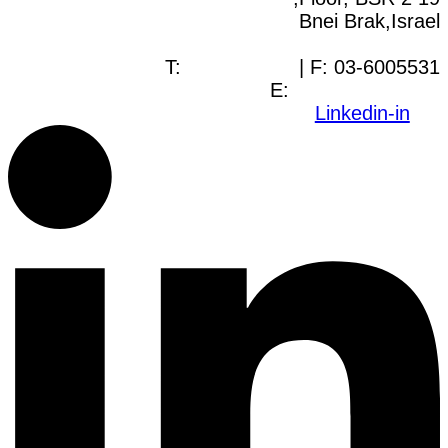
Bnei Brak,Israel
T:
03-6005572
| F: 03-6005531
E:
office@dwo.co.il
Linkedin-in