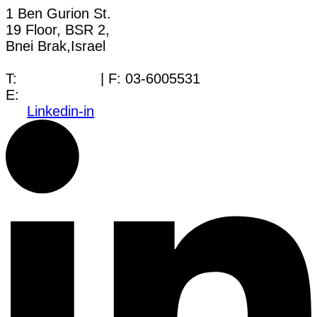
1 Ben Gurion St.
19 Floor, BSR 2,
Bnei Brak,Israel
T:
03-6005572
| F: 03-6005531
E:
office@dwo.co.il
Linkedin-in