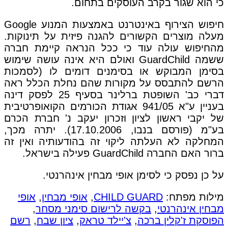
כי הוא שגור בקרב העוסקים בתחום.
חיפוש הצירוף באינטרנט באמצעות המנוע Google
מעלה מוצרים הקשורים להגנה פיזית על תינוקות.
מהחיפוש עולה עוד כי ככל הנראה קיימת חברה
ששמה GuardChild ואולם היא אינה עושה שימוש
בסימן המבוקש או בסימנים דומים לו (לסמכות
הרשם להתבסס על מקורות שהם נחלת הכלל ראה
דברי כב' השופטת ברלינר בסעיף 25 לפסק דינה
בעניין ע"א 941/05 אגודת הכורמים הקואופרטיבית
של יקבי ראשון לציון וזכרון יעקב נ' חברת הכרם
בע"מ (פורסם בנבו, 17.10.2006). יתרה מכך,
המחלקה לא העלתה ליקוי זה בהודעותיה ואין זה
ברור האם החברה GuardChild פעילה בישראל.
על כן נפסק כי לסימן אופי מבחין אינהרנטי.
מילות מפתח:
CHILD GUARD
,
אופי מבחין
,
אופי
מבחין אינהרנטי
,
בקשה לרישום סימני מסחר
,
הפוסקת ז'קלין ברכה
,
צ'יילד טראק
,
ציון שבח
,
רשם