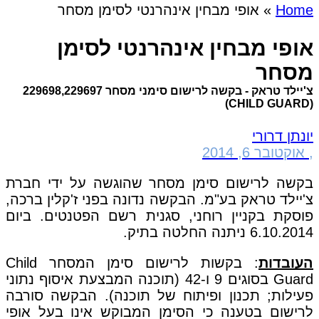
Home
»
אופי מבחין אינהרנטי לסימן מסחר
אופי מבחין אינהרנטי לסימן
מסחר
צ'יילד טראק - בקשה לרישום סימני מסחר 229698,229697
(CHILD GUARD)
יונתן דרורי
,
אוקטובר 6, 2014
בקשה לרישום סימן מסחר שהוגשה על ידי חברת
צ'יילד טראק בע"מ. הבקשה נדונה בפני ז'קלין ברכה,
פוסקת בקניין רוחני, סגנית רשם הפטנטים. ביום
6.10.2014 ניתנה החלטה בתיק.
העובדות
: בקשות לרישום סימן המסחר Child
Guard בסוגים 9 ו-42 (תוכנה המבצעת איסוף נתוני
פעילות; תכנון ופיתוח של תוכנה). הבקשה סורבה
לרישום בטענה כי הסימן המבוקש אינו בעל אופי