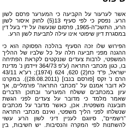
אשר לערעור על הקביעה כי המערער פרסם לשון
הרע. נפסק כי לפי סעיף 13(5) לחוק איסור לשון
הרע, התשכ"ה-1965, פרסום שנעשה על ידי בעל דין
במסגרת דיון שיפוטי אינו עילה לתביעת לשון הרע.
הפירוש שלו זכה הסעיף בהלכה הפסוקה הוא כי
ההגנה מפני תביעה חלה על כל שלביו של ההליך
המשפטי, לרבות צעדים שננקטים לקראת הפתיחה
בו, כגון מכתבי התראה (ע"פ 364/73 זיידמן נ' מדינת
ישראל, פ"ד כח(2) 620, 624 (1974); רע"א 43/11
הרם נ' זקס [פורסם בנבו] (28.08.2011)). במקרנו
לא דובר אמנם על "מכתבי התראה" פורמליים, אך
עיון במכתבים ששלח המערער ובתוכן הדברים
שאמר מלמד כי מדובר על צעדים לפני הגשת
תובענה משפטית. אכן, כאשר מדובר על מכתבים
שנשלחו לפני הליך משפטי, ואינם מכתבי התראה
"רשמיים", סיווגם לעניין דיני לשון הרע עשוי
להשתנות לפי המקרה והנסיבות. יש חשיבות, בין