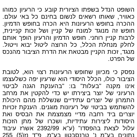
השופט הנדל בשפתו הציורית קובע כי הרעיון כמוהו
כאוויר, שאותו רשאים לנשום בחינם כל באי עולם.
ההכרה בחופש הרעיונות היא הכרה בחופש הדמיון.
חופש זה מנוגד למונח של קניין ושל זכות קניינית,
לרבות קניין רוחני. חופש הדמיון והרעיון הופך אותם
לחלק מנחלת הכלל, כל הרוצה ליטול יבוא וייטול.
מנגד, זכות הקניין מבטאת את הדרת הציבור מהנכס
של הפרט.
נפסק כי מכיוון שחופש הרעיונות רצוי הוא, לטובת
הציבור כולו, הכלל היסודי הוא שרעיון יפה כשלעצמו
אינו מקנה "בעלות" בו: "בהענקת הגנה לביטוי
הרעיוני של יוצר ביצירתו יש כדי להקטין את מרחב
התמרון של יוצרים עתידיים שנשללת מהם היכולת
להשתמש בביטוי של רעיונות מוגנים. הענקת זכויות
יוצרים ביד רחבה מדיי מצמצמת את הבסיס ואת
היסודות ליצירות עתידיות, ושכרו של מתן הזכות
עלול לצאת בהפסדו" (ע"א 2392/99‏ אשרז עיבוד
נתונים בע"מ נ' טרנסבטון בע"מ, פ"ד נז(5) 255