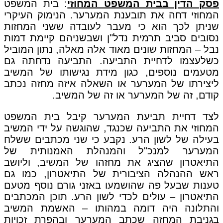
פסק הדין בבית המשפט המחוזי
: בית המשפט
המחוזי דחה את תובענת המערער. הנימוק העיקרי
שניתן לכך הוא כי מעבר לעובדה ששני המחזות
נסובים סביב תרמית נדל"ן ושבשניהם קיימת דמות
נבל – המחזות שונים מאוד אלה מאלה, נתון המוביל
כשלעצמו לדחיית התביעה. התביעה נדחתה גם
מטעמים נוספים, כגון מידת נגישותו של המשיב
ליצירתו של המערער או השאלה איזה מחזה נכתב
קודם, זה של המערער או זה של המשיב.
לצד דחיית תביעת המערער קיבל בית המשפט
המחוזי את התביעה שכנגד, שהוגשה על ידי המשיב
בעילה של לשון הרע. נקבע כי שני מכתבים ששלח
המערער למנכ"ל והמנהלת האמנותית של
התיאטרון שהציג את מחזהו של המשיב, וליושב
ראש ההנהלה הציבורית של התיאטרון, כמו גם
טענות שבעל פה שהושמעו באזני גורם נוסף מטעם
התיאטרון – עולים לכדי לשון הרע. תוכן המכתבים
והתלונה היה דומה במהותו – האשמת המשיב
בגניבת המחזה שכתב המערער ובהפרת זכויות