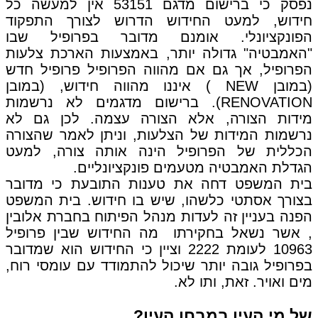
נפסק כי ברישום מדגם 53151 אין למעשה כל
חידוש, למעט החידוש הדרוש לצורך התפקוד
הפונקציונלי. אומנם מדובר בפרופיל שבו
"האמבטיה" גדולה יותר, באמצעות הארכת צלעות
הפרופיל, אך גם אם מהווה הפרופיל פרופיל חדש
(במובן NEW ) איננו מהווה חידוש, (במובן
RENOVATION). ברישום מדגמים לא נרשמות
מידות הצורה, אלא הצורה עצמה. לכן גם לא
נרשמות המידות של הצלעות, וניתן לאמר שהצורה
הכללית של הפרופיל הינה אותה צורה, למעט
הגדלת האמבטיה מטעמים פונקציונליים.
בית המשפט דחה את טענות התובעת כי מדובר
בצורך אסתטי כלשהו, שיש בו חידוש. בית המשפט
הפנה בעניין זה לעדות מנהל הפיתוח בחברת אלובין
, אשר נשאל בחקירתו מה החידוש שבין פרופיל
10963 לעומת 2222 וציין כי החידוש הוא שמדובר
בפרופיל גובה יותר שיכול להתמודד עם עומסי רוח,
מים ואויר. זאת, ותו לא.
של מי העין במבחן העין?