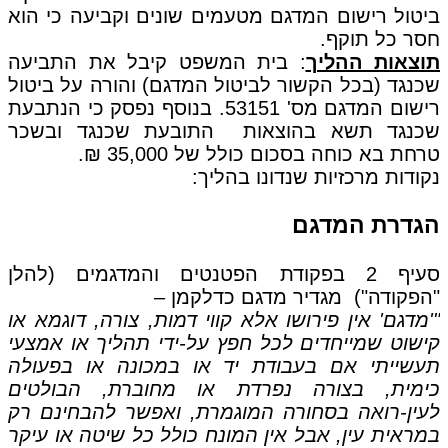
ביטול רישום המדגם מטעמים שונים וקביעה כי הוא
חסר כל תוקף.
תוצאות ההליך
: בית המשפט קיבל את התביעה
שכנגד (בכל הקשור לביטול המדגם) והורה על ביטול
רישום המדגם מס' 53151. בנוסף נפסק כי הנתבעת
שכנגד תשא בהוצאות התובעת שכנגד ובשכר
טרחת בא כוחה בסכום כולל של 35,000 ₪.
נקודות מרכזיות שנדונו בהליך:
הגדרת המדגם
סעיף 2 בפקודת הפטנטים והמדגמים (להלן
"הפקודה") מגדיר מדגם כדלקמן –
"'מדגם' אין פירושו אלא קווי דמות, צורה, דוגמא או
קישוט שמייחדים לכל חפץ על-ידי תהליך או אמצעי
תעשייתי אם בעבודת יד או במכונה או בפעולה
כימית, בצורה נפרדת או מחוברת, הבולטים
לעין-רואה בסחורה המוגמרת, ואפשר להבחינם רק
במראית עין, אבל אין המונח כולל כל שיטה או עיקר