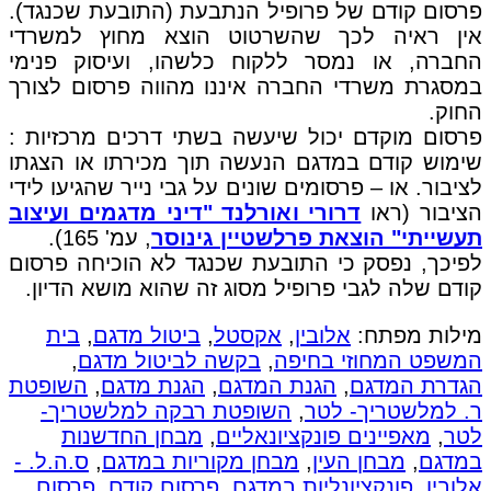
פרסום קודם של פרופיל הנתבעת (התובעת שכנגד).
אין ראיה לכך שהשרטוט הוצא מחוץ למשרדי
החברה, או נמסר ללקוח כלשהו, ועיסוק פנימי
במסגרת משרדי החברה איננו מהווה פרסום לצורך
החוק.
פרסום מוקדם יכול שיעשה בשתי דרכים מרכזיות :
שימוש קודם במדגם הנעשה תוך מכירתו או הצגתו
לציבור. או – פרסומים שונים על גבי נייר שהגיעו לידי
הציבור (ראו
דרורי ואורלנד "דיני מדגמים ועיצוב
תעשייתי" הוצאת פרלשטיין גינוסר
, עמ' 165).
לפיכך, נפסק כי התובעת שכנגד לא הוכיחה פרסום
קודם שלה לגבי פרופיל מסוג זה שהוא מושא הדיון.
מילות מפתח:
אלובין
,
אקסטל
,
ביטול מדגם
,
בית
המשפט המחוזי בחיפה
,
בקשה לביטול מדגם
,
הגדרת המדגם
,
הגנת המדגם
,
הגנת מדגם
,
השופטת
ר. למלשטריך- לטר
,
השופטת רבקה למלשטריך-
לטר
,
מאפיינים פונקציונאליים
,
מבחן החדשנות
במדגם
,
מבחן העין
,
מבחן מקוריות במדגם
,
ס.ה.ל. -
אלובין
,
פונקציונליות במדגם
,
פרסום קודם
,
פרסום