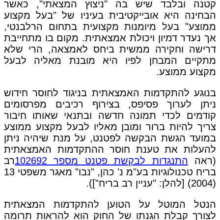
קטנה ובלבד שיש בה "ניצוץ המצאתי", כאשר
הבחינה היא אובייקטיבית בעיניו של "בעל מקצוע
ממוצע" בעל מיומנות מקצועית בתחום הרלבנטי,
אך נעדר דמיון ויכולת אמצאתית. מקום בו מתחייבת
דרישה וחקירה ממשית ביחס לאמצאה, הרי שלא
מתקיים המבחן לפיו היא מובנת מאליה לבעל
מקצוע ממוצע.
בנוגע להתקדמות האמצאתית בניגוד לחוסר חידוש
ניתן לערוך פסיפס, בצירוף רכיבים מפרסומים
קודמים לכדי תמונה חדשה ובתנאי שאותו חיבור
צריך להיות ברור ומובן מאליו לבעל מקצוע ממוצע
במועד הגשת הבקשה לפטנט, על מנת שיהיה ניתן
להעלות את טענת חוסר ההתקדמות האמצאתית
(ראה
התנגדות לבקשת פטנט מספר 102692
רב
בריח טכנולוגיות בע"מ נ' כהן, "נבו" מאגר משפטי 13
(2004) [להלן: "עניין רב בריח"]).
הנטל המוטל על הטוען להתקדמות המצאתית
לצורך קבלת הגנתו של החוק הוא להראות תרומה