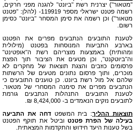
"מטאור") יצרנית רשת "ביונט" להגנה מפני חרקים,
רשמה פטנט ישראלי מספר 119919- (להלן: "פטנט
מטאור") וכן רשמה את סימן המסחר "ביונט" כסימן
רשום.
לטענת התובעים הנתבעים מפרים את הפטנט
בארבע התביעות המנוסחות בפטנט (מילולית
ומהותית) באמצעות מוצריהם רשת ה"אופטינט"
וה"ביוטקנט", וכן מטעים את הציבור תוך הפצת
פרסומים כוזבים והצגת תוצאות של מחקרים לא
מוכרים, ותוך פרסום נתונים מטעים של הרשתות
שלהם אל מול רשת ביונט. כן טוענים התובעים כי
הנתבעים מפרים את סימנה המסחרי של מטאור.
לטענת התובעים התנהלות הנתבעים גורמת
לתובעים נזקים הנאמדים ב- 8,424,000 ₪.
תוצאות ההליך
: בית המשפט
דחה את התביעה
בעילה של הפרת פטנט
וביטל את תוקף הפטנט
בשל טענות היעד חידוש והתקדמות המצאתית.