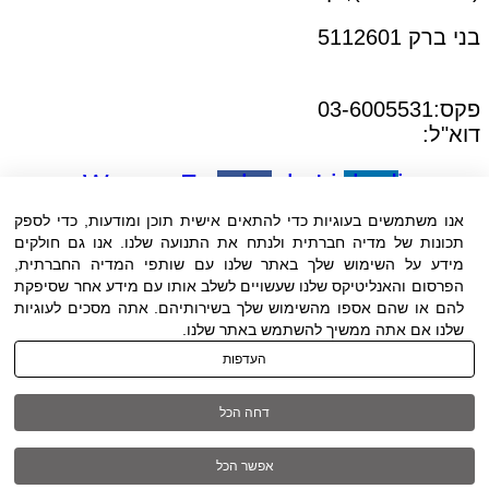
בני ברק 5112601
טל:03-6005572
פקס:03-6005531
דוא"ל:
office@dwo.co.il
Waze
Facebook-
Linkedin-
f
in
אנו משתמשים בעוגיות כדי להתאים אישית תוכן ומודעות, כדי לספק
תכונות של מדיה חברתית ולנתח את התנועה שלנו. אנו גם חולקים
מידע על השימוש שלך באתר שלנו עם שותפי המדיה החברתית,
הפרסום והאנליטיקס שלנו שעשויים לשלב אותו עם מידע אחר שסיפקת
להם או שהם אספו מהשימוש שלך בשירותיהם. אתה מסכים לעוגיות
שלנו אם אתה ממשיך להשתמש באתר שלנו.
תנאי שימוש
|
הצהרת נגישות
| כל
העדפות
הזכויות שמורות ל DWO ©
דחה הכל
03-6005572
אפשר הכל