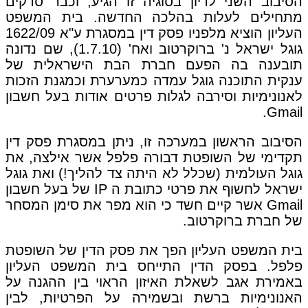
הסיבוב השני לדיון בסוגיה זו הגיע, וכבר סדקים
מתחילים לעלות בהלכה החדשה. בית המשפט
העליון הוציא מלפניו פסק דין במסגרת ע"א 1622/09
גוגל ישראל נ' ברוקרטוב ואח' (1.7.10), שם נדונה
תובענה בה הפעם חברת הבת הישראלית של
ענקית התוכנה גוגל עמדה כמערערת וכמגנת הזכות
לאנונימיות וסירבה לגלות פרטים אודות בעל חשבון
Gmail.
הסיבוב הראשון במערכה זו, ניתן במסגרת פסק דין
תקדימי של השופטת דבורה פלפל אשר אילצה, את
גוגל העולמית (שכלל לא היתה צד להליך!) ואת גוגל
ישראל לחשוף את פרטי כתובת ה IP של בעל חשבון
Gmail אשר קיים חשד כי הוא מפר את סימן המסחר
של חברת ברוקרטוב.
בית המשפט העליון הפך את פסק הדין של השופטת
פלפל. בפסק הדין התייחס בית המשפט העליון
באמירת אגב לשאלת האיזון הראוי בין ההגנה על
האנונימיות ברשת ובשמירה על הפרטיות, לבין