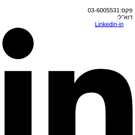
טל:03-6005572
פקס:03-6005531
דוא"ל:
office@dwo.co.il
Linkedin-in