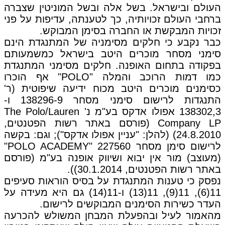
העולם ובישראל. בשל אלה ובשל המוניטין שצברה
ברחבי העולם זכויותיה, כך לטענתה, עדיפות על פני
זכויות המבקשת או החברה בסימן המבוקש.
כבר נקבע כי חלקים מסימניה של המתנגדת הינם
סימני מסחר מוכרים היטב בישראל כמשמעותם
בפקודה בתחום האופנה. חלקים מסימני המתנגדת
כמו דמות הרוכב והמלה "POLO" אף הוכרו
כסימנים מוכרים היטב מכוח ידיעה שיפוטית (ר'
התנגדות לרישום סימני מסחר 138296-9 ו-
138302,3 אפולו אדקס בע"מ נ' The Polo/Lauren
Company LP (פורסם באתר רשות הפטנטים,
24.8.2010) (להלן: "עניין אפולו אדקס"); וגם: בקשה
לרישום סימן מסחר 227560 "POLO ACADEMY"
(מעוצב) מור אין יבוא ושיווק אופנה בע"מ (פורסם
באתר רשות הפטנטים, 30.1.2014)).
נפסק כי טענות המתנגדת על בסיס הוראות סעיפים
11(6), 11(9), 11(13) ו-11(14) גם היא מעידה על
העדר כשירות הסימנים המבוקשים לרישום.
מהאמור לעיל ובהפעלת המבחן המשולש להכרעה