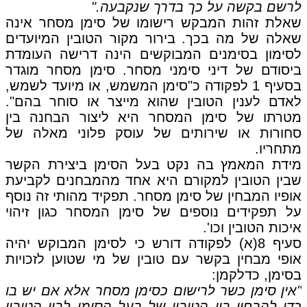
לרשם בקשה על כך בדרך שנקבעה."
שאלת זהות המבקש רישומו של סימן מסחר אינה
שאלה של מה בכך. בירור מקור הטובין המיועדים
לסימון בסימנים המבוקשים הינה דרישה העומדת
ביסודם של דיני סימני מסחר. סימן מסחר מוגדר
בסעיף 1 לפקודה כ"סימן המשמש, או מיועד לשמש,
לאדם לענין הטובין שהוא מייצר או סוחר בהם".
מטרתו של סימן המסחר היא ליצור הבחנה בין
סחורות או שירותים של עוסק פלוני מאלה של
מתחריו.
מידת המאמץ בה נקט בעל הסימן ביצירת הקשר
שבין הטובין למקורם היא אחד מהמבחנים לקביעת
אופיו המבחין של סימן מסחר. תפקיד מהותי זה נוסף
על תפקידים נוספים של סימן המסחר כגון זיהוי
איכות הטובין וכו'.
סעיף 8(א) לפקודה דורש כי לסימן המבוקש יהיה
אופי מבחין בקשר עם טובין של מי שטוען לזכויות
בסימן, כדלקמן:
"אין סימן כשר לרישום כסימן מסחר אלא אם יש בו
כדי להבחין בין הטובין של בעל הסימן לבין הטובין