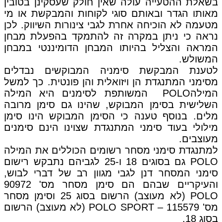
בשאלת ההטעייה עולה שאין חולק שעסקינן בטובין
מאותו הגדר ובאותם סוגי לקוחות והמבקשת או מי
מטעמה לא הוכיחה אחרת לגבי צינורות השיווק. לכן
נראה כי ניתן במקרה זה להתמקד בהפעלת מבחן
המראה והצליל בהיותו המבחן הדומיננטי במבחן
המשולש.
לטענת המבקשת סימניה המבוקשים נבדלים
מסימני המתנגדת הן ויזואלית והן פונטית. כך למשל
המילהPOLO המשותפת לסימנים היא המילה
השלישית בסימן המבוקש, שהינו גם סימן מרובה
מלים. בנוסף טענה כי הסימן המבוקש הינו סימן
מילולי בעוד סימני המתנגדת שצוינו הינם סימנים
מעוצבים.
למתנגדת סימני מסחר רשומים הכוללים את המילה
POLO גם בסוגים 18 ו-25 לגביהם נתבקש רישום
סימני המסחר דנן לגבי מגוון רב של דברי לבוש,
והעיקריים שבהם הם סימן מסחר מס' 90972
POLO (לא מעוצב) הרשום בסוג 25 וסימן מסחר
מס' 115579 – POLO SPORT (לא מעוצב) הרשום
בסוג 18.