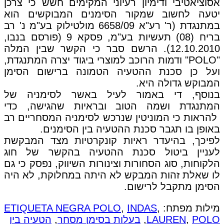
אסוציאטיבי ודימיון רעיוני המקימים חשש כי צרכן
יטעה לחשוב שמקור הסימנים המבוקשים הוא
במתנגדת (ר' רע"א 6658/09 מולטילוק בע"מ נ' רב
בריח (08) תעשיות בע"מ, פסקא 9 (פורסם בנבו,
12.10.2010). הרשם סבר כי הקשר שבין המלה
"POLO" ודמות הרוכב למוצרי ביגוד יצרה המתנגדת,
ועל כן סכנת ההטעיה הטמונה ברישום הסימן
המבוקש גדולה היא.
בנוסף, די באמור לעיל באשר לסימניה של
המתנגדת ושמה הטוב ובראיות שהגישה, כדי
להראות כי המוניטין שנרכש לסימניה המסחריים רב
באופן בו תגבר סכנת ההטעיה בין הסימנים.
לפיכך, בהיעדר ראיות קונקרטיות מצד המבקשת
לעניין ביטול סכנת ההטעיה בהקשר של חוג
הלקוחות, סוג הסחורות וצינורות השיווק, נפסק כי גם
לו שאלת זהות המבקש לא היתה במחלוקת, לא היה
הסימן מתקבל לרישום.
מילות מפתח:
,
INDAS
,
ETIQUETA NEGRA POLO
POLO
,
LAUREN
,
בעלות בסימן מסחר
,
הטעיה בין