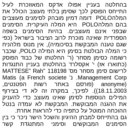
בהחלטה בעניין אפולו אדקס המאוזכרת לעיל
התייחס הפוסק לכך שסימן בלתי מעוצב הכולל את
המלהPOLO דומה דמיון מובהק לסימנים מעוצבים
בהם המלהPOLO היא המלה העיקרית. הסימנים
שבפני אינם מעוצבים. בהיות הסימנים בשפה
הספרדית שאינה מוכרת לרוב הציבור בישראל (כפי
שגם טענה המבקשת בסיכומיה), אין מנוס מלהניח
כי המלה הבולטת בסימן היא המילה POLO, שכבר
רשומה כסימן מסחר (ר' החלטתו של כבוד הפוסק
(כתוארו אז) י' אקסלרד בהחלטתו בעניין התנגדות
לרישום סימן מסחר מס' 118198 "MATTESE" Rah
Management Corp. נ' Matis (a French societe
anonyme) (פורסם באתר רשות הפטנטים,
18.11.2003)). לפיכך, במקרה זה לא די בצירוף
המילים הנוספות לסימן שאינו מעוצב כדי להעניק
את ההגנה המבוקשת. המבקשת לא עמדה בנטל
ההוכחה המוטל על כתפיה כדי להראות אחרת.
גם בהתייחס למבחן ההיגיון והשכל הישר ניכר כי בין
הסימנים המבוקשים וסימני המתנגדת קשר