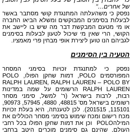
של אחרים…"
נפסק כי משהעלתה המתנגדת קושי מסתבר באשר
לבעלות בסימנים המבוקשים ומשלא הביאו החברה
או מי מטעם המבקשת דבר מה שיש בו ליישב את
הקושי, הרי שאין מי שיכול לטעון לבעלות בסימנים
לגביהם הנו טוען ליצירת אופי מבחין פרי מאמציו.
הטעיה בין הסימנים
נפסק כי למתנגדת זכויות בסימני המסחר
המפורסמים POLO, דמות שחקן הפולו, POLO
RALPH LAUREN, RALPH LAUREN – POLO BY
RALPH LAUREN הרשומים על שמה במדינות
רבות, לרבות בישראל (ר' למשל, סימני מסחר
רשומים בישראל מס' 48815, 4880, 57945, 90973,
115101, 201515). לכן לטענתה, היא בעלת זכויות
מכח רישום ומכח שימוש בסימני מסחר הכוללים את
המילהPOLO וכן את דמות שחקן הפולו בכל רחבי
העולם, שהינם גם סימנים מוכרים היטב ברחבי