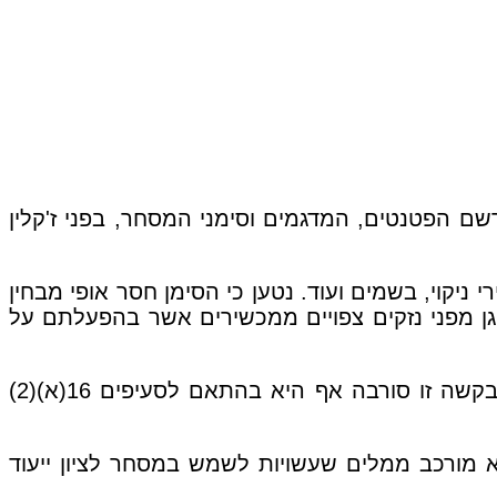
שם הפטנטים, המדגמים וסימני המסחר, בפני ז'קלין
תכשירי ניקוי, בשמים ועוד. נטען כי הסימן חסר אופי מבחין
גן מפני נזקים צפויים ממכשירים אשר בהפעלתם על
בנוסף, המבקשת ביקשה את רישום הסימן לפי סעיף 16 לפקודה על בסיס רישום סימן המסחר ברוסיה. בקשה זו סורבה אף היא בהתאם לסעיפים 16(א)(2)
א מורכב ממלים שעשויות לשמש במסחר לציון ייעוד