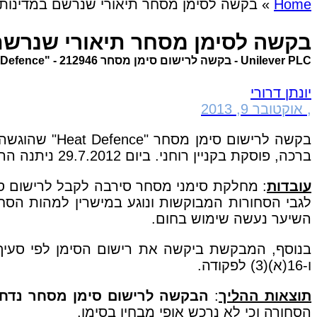
Home
»
בקשה לסימן מסחר תיאורי שנרשם במדינות 
בקשה לסימן מסחר תיאורי שנרשם 
Unilever PLC - בקשה לרישום סימן מסחר 212946 - "Heat Defence"
יונתן דרורי
,
אוקטובר 9, 2013
בקשה לרישום סימן מסחר "
Heat Defence
" שהוגשה 
ברכה, פוסקת בקניין רוחני. ביום 29.7.2012 ניתנה ההחלטה בהליך.
עובדות
: מחלקת סימני מסחר סירבה לקבל לרישום 
לגבי הסחורות המבוקשות ונוגע במישרין למהות הסח
השיער נעשה שימוש בחום.
ו-16(א)(3) לפקודה.
תוצאות ההליך
:
הבקשה לרישום סימן מסחר נדח
הסחורה וכי לא נרכש אופי מבחין בסימן.