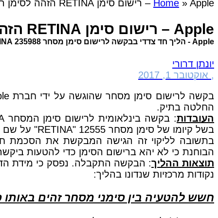
Apple – רישום סימן RETINA הזהה לסימן רשום אחר באותו סוג
»
Home
Apple – רישום סימן RETINA הזהה לסימן רשום אחר באותו סוג
Apple - הליך חד צדדי בבקשה לרישום סימן מסחר 235988 RETINA (נבו, 6.3.2014)
יונתן דרורי
,
אוקטובר 1, 2017
החלטה בתיק.
העובדות
בשל קיומו של סימן מסחר 12555 "RETINA" על שם חברת קודאק בגין מצלמות גם הן בסוג 9, וזאת לפי הוראות סעיף 11(9) לפקודת סימני המסחר.
בתשובה לליקוי זה הגישה המבקשת את הסכמת חב
הבוחנת כי לא יהא ברישום הסימן כדי להטעות ביק
תוצאות ההליך
: הבקשה התקבלה. נפסק כי מידת הדמי
נקודות מרכזיות שנדונו בהליך:
חשש להטעיה בין סימני מסחר זהים באותו ס