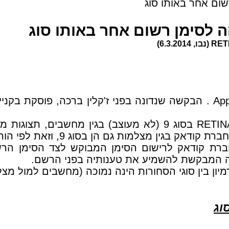
: בקשה בינלאומית לרישום סימן המסחר RETINA בסוג 9 (לא 
רת קודאק לרישום הסימן המבוקש לצד הסימן הר
שה המבקשת להשמיע את טענותיה בפני הרשם.
ון בין סוגי הסחורות הינה נמוכה (מחשבים למול מצל
וג