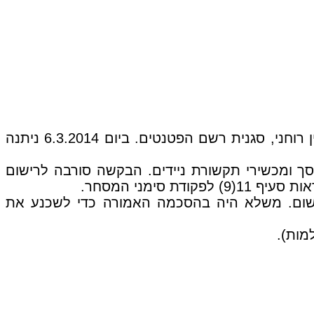
בקשה לרישום סימן מסחר שהוגשה על ידי חברת Apple . הבקשה שנדונה בפני ז'קלין ברכה, פוסקת בקניין רוחני, סגנית רשם הפטנטים. ביום 6.3.2014 ניתנה
מעוצב) בגין מחשבים, תצוגות מסך ומכשירי תקשורת ניידים. הבקשה סורבה לרישום
שום. משלא היה בהסכמה האמורה כדי לשכנע את
מות).