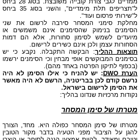
ממדיים לגבי צורת קובייה משובצת. בסוג 28 ביחס
ל"תצריפים תלת מימדיים", והשני בסוג 35 ביחס
ל"שירותי פרסום ועוד".
מחלקת סימני המסחר סירבה לרשום את שני
הסימנים בנימוק שהסימנים אינם משמשים או
מיועדים לשמש לסימון סחורות, אלא הם דמות
הסחורות עצמן ולכן אינם כשירים לרישום.
תוצאות ההליך
: הבקשה התקבלה. נקבע כי יש
בסימנים המבוקשים אופי מבחין וכי הסימנים ירשמו
(בכפוף לתיקון הפרטה באחד מהם).
הערת DWO
: יש להניח כי אילו הסימן לא היה
נרשם קודם לכן בבריטניה, הרשם לא היה מאשר
את הסימן לרישום בישראל.
נקודות מרכזיות שנדונו בהליך:
מטרתו של סימן המסחר
מטרתו של סימן המסחר כפולה היא. מחד, הצורך
להגן על הציבור מפני הטעיה בדבר מקור הטובין
וטיבם ומאידך, להוות אמצעי הגנה לסוחר או היצרן