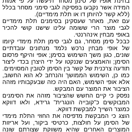
בחינת אופיו של סימן מסחר תיעשה על פי אמות
המידה אשר נקבעו בפסיקה לגבי סימני מסחר בכלל
(ללא קשר להיותן דו או תלת מימדיים).
עם זאת, מאחר שעסקינן בסימנים תלת מימדיים
לגבי מוצר הרי ששומה עלינו שישנו קושי להכיר
באופי מבחין אינהרנטי.
כבכל סימן מסחר, גם לגבי סימן תלת מימדי קיומו
של אופי מבחין נרכש נלמד מנתונים עובדתיים
שונים, כגון משך השימוש בסימן; אופי והיקף פרסום
הסימן; והאמצעים שננקטו על ידי היצרן בכדי ליצור
תודעה צרכנית של קשר בין הסימן לטובין המסוימים.
כמו כן, השימוש הממושך והנרחב לא הוא החשוב,
אלא אופי השימוש, האם היה כזה שבעקבותיו מזהה
הציבור את המוצר עם המבקש.
נפסק כי קיים החשש שהציבור מזהה את הסימנים
המבוקשים כ"קובייה הונגרית" גרידא, ולאו דווקא
כמוצר השייך למבקשת דווקא.
הוצג כי המבקשת מדפיסה את החוזי התלת מימדי
של הסימן על חולצות, כרטיסי ביקור, ועל אריזות
המוצרים האחרים שהיא משווקת שצורתם שונה