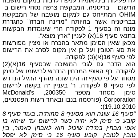
לה פעילות בינלאומית עניפה לרבות במקום מושבה
הרשום – בריטניה. המבקשת צרפה נסחי רישום ב-
OHIM המתייחס גם למקום מושבה של המבקשת
בבריטניה אשר בהיותה "מדינה חברה" כהגדרת
מונח זה בסעיף 1 לפקודה הרי שעומדות הבקשות
בתנאי סעיף 16(א) לעניין "ארץ מוצא".
מכאן שאין הסימן מתאר בהכרח או מציין מפורשות
את סוג הטובין ועל כן אין מקום לסרב את הרישום
לפי סעיף 16(א)(3) לפקודה.
הוא הדבר גם לגבי המשוכה שבסעיף 16(א)(2)
לפקודה. רף האופי המבחין הנדרש לרישומו של סימן
מסחר על פי סעיף זה הינו שונה מהרף הרגיל הנדרש
לפי סעיף 8 לפקודה. ר' בעניין זה בקשה לרישום
סימן מסחר מספר 200350, McDonald's
Corporation (פורסמה בנבו ובאתר רשות הפטנטים,
19.10.2010):
"סעיף 16 שונה הוא מסעיף 8 מהותית. בעוד סעיף 8
קובע כי סימן לא יהיה כשר לרישום עד שיהא בו
אופי מבחין במידה שיכול הוא לאבחן כאמור, בין
טובין לטובין, קובע סעיף 16 כי סימן לא יפסל