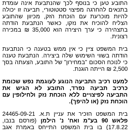
התובע טען כי בנוסף לכך שהנתבעת אינה עומדת
בתנאים להחרגה מפיצוי סטטוטורי, תביעה זו יכולה
להיות מוכרעת עם הוכחת הזק, מכיוון שהתובע
הצליח להוכיח את נזקו, כאשר הנתבעת הודתה
בתצהירה כי ערך היצירה הוא 35,000 ₪ במכירה
רצונית.
בית המשפט ציין כי אין ממש בטענה כי הנתבעת
הודתה בשווי השימוש שלה ביצירה. הנתבעת טענה
כי לנוכח הסכום "במחירון" של התובע, הצעתה בסך
2,500 ₪ הייתה הוגנת.
למעט רכיב התביעה הנוגע לעוגמת נפש שכומת
כרכיב תביעה נפרד, התובע לא הגיש את
התביעה לפיצויים ללא הוכחת נזק ולחילופין עם
הוכחת נזק (או להיפך).
בית המשפט הזכיר את עניין ת.א. 24465-09-21
פלאש 90 בע"מ ואח' נ' הילמן
(פורסם בנבו,
17.8.22) בו בית המשפט התייחס באמרת אגב