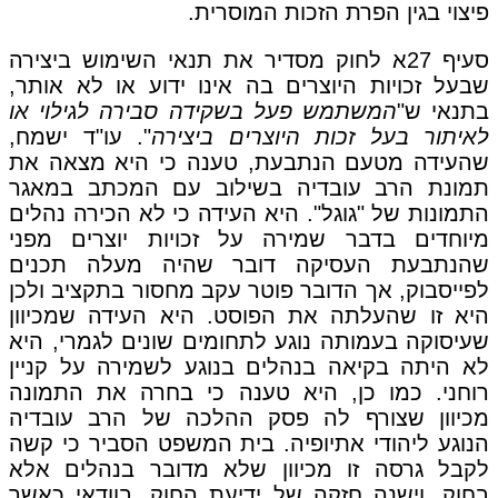
פיצוי בגין הפרת הזכות המוסרית.
סעיף 27א לחוק מסדיר את תנאי השימוש ביצירה
שבעל זכויות היוצרים בה אינו ידוע או לא אותר,
בתנאי ש"
המשתמש פעל בשקידה סבירה לגילוי או
לאיתור בעל זכות היוצרים ביצירה
". עו"ד ישמח,
שהעידה מטעם הנתבעת, טענה כי היא מצאה את
תמונת הרב עובדיה בשילוב עם המכתב במאגר
התמונות של "גוגל". היא העידה כי לא הכירה נהלים
מיוחדים בדבר שמירה על זכויות יוצרים מפני
שהנתבעת העסיקה דובר שהיה מעלה תכנים
לפייסבוק, אך הדובר פוטר עקב מחסור בתקציב ולכן
היא זו שהעלתה את הפוסט. היא העידה שמכיוון
שעיסוקה בעמותה נוגע לתחומים שונים לגמרי, היא
לא היתה בקיאה בנהלים בנוגע לשמירה על קניין
רוחני. כמו כן, היא טענה כי בחרה את התמונה
מכיוון שצורף לה פסק ההלכה של הרב עובדיה
הנוגע ליהודי אתיופיה. בית המשפט הסביר כי קשה
לקבל גרסה זו מכיוון שלא מדובר בנהלים אלא
בחוק, וישנה חזקה של ידיעת החוק, בוודאי כאשר