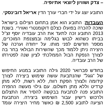
– צדק ושוויון ליוצאי אתיופיה
.
התובע יוצג על ידי חברי עורך הדין
אריאל דובינסקי
.
העובדות
: התובע הוא אמן בתחום הצילום בישראל
שזכה להכרה בפועלו כצלם דוקומנטרי ואווירי. בשנת
2013 התובע זכה לתעד את הרב עובדיה יוסף זצ"ל
בביתו כשהוא לבוש בגלימה ובמצנפת המוכרים,
מספר חודשים לפני מותו. על ייחודה וערכה של
היצירה ניתן ללמוד מכך שהשירות הבולאי בחר בה
לצורך הנפקת הבול הממלכתי לציון שנה לפטירתו
של הרב עובדיה.
בחודש פברואר 2020 גילה התובע במנוע החיפוש
של "גוגל" שהנתבעת עושה שימוש ביצירה לצורך
קידומה ולצורך הפקת רווח, ללא רשות, ללא מתן
קרדיט וללא מתן תשלום. עם גילוי מעשה ההפרה
התובע פנה לנתבעת בבקשה להסיר את התצלום
ולרכוש רישיון עבור השימוש ביצירה. הנתבעת
הציעה לתובע 2,500 ₪ כאשר מחיר היצירה עומד