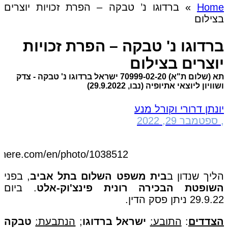
Home
»
ברדוגו נ’ טבקה – הפרת זכויות יוצרים
בצילום
ברדוגו נ' טבקה – הפרת זכויות
יוצרים בצילום
תא (שלום ת"א) 70999-02-20 ישראל ברדוגו נ' טבקה - צדק
ושוויון ליוצאי אתיופיה (נבו, 29.9.2022)
יונתן דרורי וקורל מנע
,
ספטמבר 29, 2022
pxhere.com/en/photo/1038512
הליך שנדון ב
בית משפט השלום בתל אביב
, בפני
השופטת הבכירה רונית פינצ'וק-אלט
. ביום
29.9.22 ניתן פסק הדין.
הצדדים
:
התובע:
ישראל ברדוגו
;
הנתבעת:
טבקה