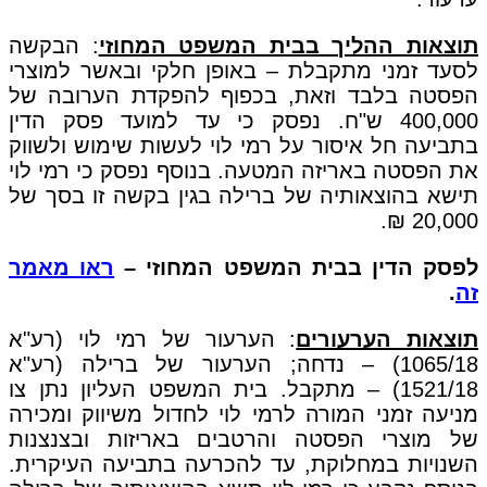
תוצאות ההליך בבית המשפט המחוזי
: הבקשה
לסעד זמני מתקבלת – באופן חלקי ובאשר למוצרי
הפסטה בלבד וזאת, בכפוף להפקדת הערובה של
400,000 ש"ח. נפסק כי עד למועד פסק הדין
בתביעה חל איסור על רמי לוי לעשות שימוש ולשווק
את הפסטה באריזה המטעה. בנוסף נפסק כי רמי לוי
תישא בהוצאותיה של ברילה בגין בקשה זו בסך של
20,000 ₪.
לפסק הדין בבית המשפט המחוזי –
ראו מאמר
זה
.
תוצאות הערעורים
: הערעור של רמי לוי (רע"א
1065/18) – נדחה; הערעור של ברילה (רע"א
1521/18) – מתקבל. בית המשפט העליון נתן צו
מניעה זמני המורה לרמי לוי לחדול משיווק ומכירה
של מוצרי הפסטה והרטבים באריזות ובצנצנות
השנויות במחלוקת, עד להכרעה בתביעה העיקרית.