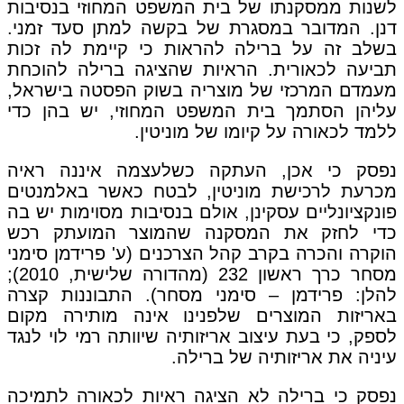
לשנות ממסקנתו של בית המשפט המחוזי בנסיבות
דנן. המדובר במסגרת של בקשה למתן סעד זמני.
בשלב זה על ברילה להראות כי קיימת לה זכות
תביעה לכאורית. הראיות שהציגה ברילה להוכחת
מעמדם המרכזי של מוצריה בשוק הפסטה בישראל,
עליהן הסתמך בית המשפט המחוזי, יש בהן כדי
ללמד לכאורה על קיומו של מוניטין.
נפסק כי אכן, העתקה כשלעצמה איננה ראיה
מכרעת לרכישת מוניטין, לבטח כאשר באלמנטים
פונקציונליים עסקינן, אולם בנסיבות מסוימות יש בה
כדי לחזק את המסקנה שהמוצר המועתק רכש
הוקרה והכרה בקרב קהל הצרכנים (ע' פרידמן סימני
מסחר כרך ראשון 232 (מהדורה שלישית, 2010);
להלן: פרידמן – סימני מסחר). התבוננות קצרה
באריזות המוצרים שלפנינו אינה מותירה מקום
לספק, כי בעת עיצוב אריזותיה שיוותה רמי לוי לנגד
עיניה את אריזותיה של ברילה.
נפסק כי ברילה לא הציגה ראיות לכאורה לתמיכה