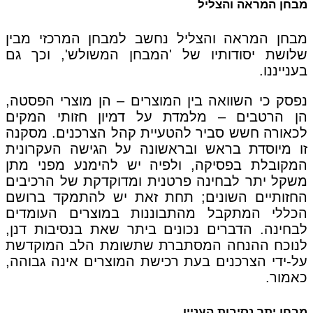
מבחן המראה והצליל
מבחן המראה והצליל נחשב למבחן המרכזי מבין
שלושת יסודותיו של 'המבחן המשולש', וכך גם
בענייננו.
נפסק כי השוואה בין המוצרים – הן מוצרי הפסטה,
הן הרטבים – מלמדת על דמיון חזותי המקים
לכאורה חשש סביר להטעיית קהל הצרכנים. מסקנה
זו מיוסדת בראש ובראשונה על הגישה העקרונית
המקובלת בפסיקה, ולפיה יש להימנע מפני מתן
משקל יתר לבחינה פרטנית ומדוקדקת של הרכיבים
החזותיים השונים; תחת זאת יש להתמקד ברושם
הכללי המתקבל מהתבוננות במוצרים העומדים
לבחינה. הדברים נכונים ביתר שאת בנסיבות דנן,
לנוכח ההנחה המסתברת שתשומת הלב המוקדשת
על-ידי הצרכנים בעת רכישת המוצרים אינה גבוהה,
כאמור.
מבחן יתר נסיבות העניין