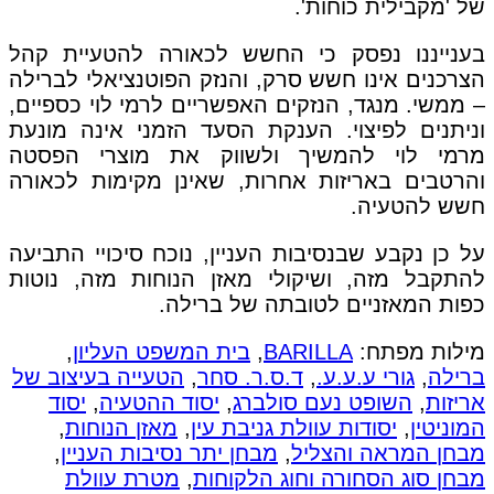
של 'מקבילית כוחות'.
בענייננו נפסק כי החשש לכאורה להטעיית קהל
הצרכנים אינו חשש סרק, והנזק הפוטנציאלי לברילה
– ממשי. מנגד, הנזקים האפשריים לרמי לוי כספיים,
וניתנים לפיצוי. הענקת הסעד הזמני אינה מונעת
מרמי לוי להמשיך ולשווק את מוצרי הפסטה
והרטבים באריזות אחרות, שאינן מקימות לכאורה
חשש להטעיה.
על כן נקבע שבנסיבות העניין, נוכח סיכויי התביעה
להתקבל מזה, ושיקולי מאזן הנוחות מזה, נוטות
כפות המאזניים לטובתה של ברילה.
מילות מפתח:
BARILLA
,
בית המשפט העליון
,
ברילה
,
גורי ע.ע.ע.
,
ד.ס.ר. סחר
,
הטעייה בעיצוב של
אריזות
,
השופט נעם סולברג
,
יסוד ההטעיה
,
יסוד
המוניטין
,
יסודות עוולת גניבת עין
,
מאזן הנוחות
,
מבחן המראה והצליל
,
מבחן יתר נסיבות העניין
,
מבחן סוג הסחורה וחוג הלקוחות
,
מטרת עוולת