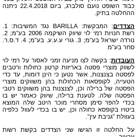
כבוד השופט נועם סולברג, ביום 22.4.2018 ניתנה
ההחלטה בתיק.
הצדדים
: המבקשת: BARILLA נגד המשיבות: 1.
רשת חנויות רמי לוי שיווק השיקמה 2006 בע"מ; 2.
נורדה ישראל בע"מ; 3. גורי ע.ע.ע. בע"מ; 4. ד.ס.ר.
סחר בע"מ
העובדות
: בקשה לצו מניעה זמני לאסור על רמי לוי
לשווק מוצרי פסטה באריזות קרטון כחולות ורטבים
לפסטה בצנצנות, אשר נטען כי הינן דומות, עד כדי
הטעייה, לקופסאות הכחולות בהן משווקים מוצרי
הפסטה של ברילה וכן, לצנצנות בהן משווקים רטבי
הפסטה שלה. לטענת ברילה, שיווק כאמור יש בו
בכדי להפר סימן מסחרי מוכר היטב שלה המוצא
ביטויו בקופסא כחולה וכן, יש בו בכדי לעוול כלפיה
בעוולת "גניבת עין".
על החלטה זו הגישו שני הצדדים בקשת רשות
ערעור.