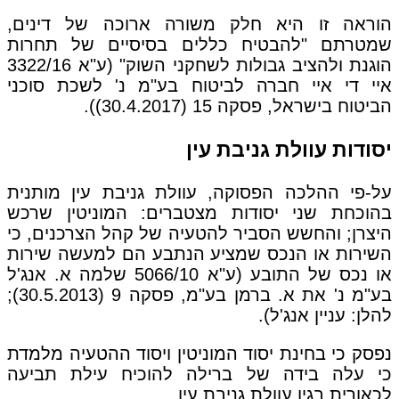
הוראה זו היא חלק משורה ארוכה של דינים,
שמטרתם "להבטיח כללים בסיסיים של תחרות
הוגנת ולהציב גבולות לשחקני השוק" (ע"א 3322/16
איי די איי חברה לביטוח בע"מ נ' לשכת סוכני
הביטוח בישראל, פסקה 15 (30.4.2017)).
יסודות עוולת גניבת עין
על-פי ההלכה הפסוקה, עוולת גניבת עין מותנית
בהוכחת שני יסודות מצטברים: המוניטין שרכש
היצרן; והחשש הסביר להטעיה של קהל הצרכנים, כי
השירות או הנכס שמציע הנתבע הם למעשה שירות
או נכס של התובע (ע"א 5066/10 שלמה א. אנג'ל
בע"מ נ' את א. ברמן בע"מ, פסקה 9 (30.5.2013);
להלן: עניין אנג'ל).
נפסק כי בחינת יסוד המוניטין ויסוד ההטעיה מלמדת
כי עלה בידה של ברילה להוכיח עילת תביעה
לכאורית בגין עוולת גניבת עין.