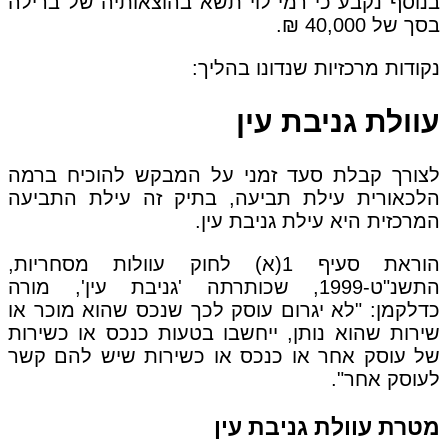
בנוסף נקבע כי רמי לוי תשא בהוצאותיה של ברילה
בסך של 40,000 ₪.
נקודות מרכזיות שנדונו בהליך:
עוולת גניבת עין
לצורך קבלת סעד זמני על המבקש להוכיח ברמה
הלכאורית עילת תביעה, בתיק זה עילת התביעה
המרכזית היא עילת גניבת עין.
הוראת סעיף 1(א) לחוק עוולות מסחריות,
התשנ"ט-1999, שכותרתה 'גניבת עין', מורה
כדלקמן: "לא יגרום עוסק לכך שנכס שהוא מוכר או
שירות שהוא נותן, ייחשבו בטעות כנכס או כשירות
של עוסק אחר או כנכס או כשירות שיש להם קשר
לעוסק אחר".
מטרת עוולת גניבת עין