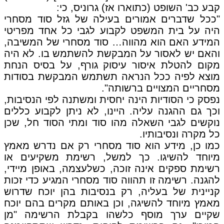
קבע כב' השופט (כתוארו אז) גרוניס, כי:
"ככל שדברים אמורים בעילה של גזל סוד מסחרי
היה על בית המשפט לקבוע לגבי כל אחד מפריטי
המידע האם הוא מהווה… סוד מסחרי של המשיבה,
והאם יש לאסור על המבקשת להשתמש בו. לא היה
מקום להטלת איסור עיסוק גורף, על בסיס הנחת
מוצא לפיה ככל הנראה תשתמש המבקשת בסודות
מסחריים המצויים ברשותה".
נפסק כי הסודיות הינה יחסית ומשתנה לפי הנסיבות,
וכך גם ההגנה עליה. היינו, לא ניתן לקבוע כללים
נוקשים לגבי השאלה מהו סוד ומתי הסוד חל, שכן
כל מקרה ונסיבותיו.
כמו כן, מידע הוא סוד מסחרי רק אם נדרש מאמץ
מיוחד להשיגו. כך למשל, רשימת משקיעים או
רשימת ספקים אינה זוכה, כשלעצמה, באופן מיידי,
להגנה. רשימה זו תהווה סוד מסחרי המגיע כדי זכות
קניינית של בעליה, רק בנסיבות בהן יוכח שדרוש
מאמץ מיוחד להשיגה, וכן באותם מקרים בהם יוכח
שקיים ערך מוסף כלשהו בקבלת הרשימה "מן