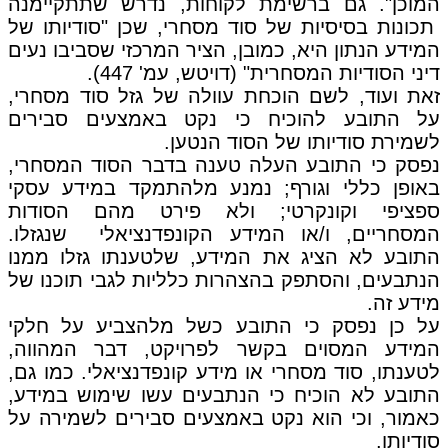
המוכן". גם ברשימת לקוחות, נדרש שתתקיימנה
תכונות בסיסיות של סוד מסחרי, שכן "סודיותו של
המידע הנתון היא, כמובן, הציר המרכזי שסביבו נעים
דיני הסודיות המסחרית" (דויטש, עמ' 447).
זאת ועוד, לשם הוכחת עוולה של גזל סוד מסחרי,
על התובע להוכיח כי נקט באמצעים סבירים
לשמירת סודיותו של הסוד הנטען.
נפסק כי התובע העלה טענה בדבר הסוד המסחרי,
באופן כללי וגורף; נמנע מלהתמקד במידע עסקי
ספציפי וקונקרטי; ולא פירט מהם הסודות
המסחריים, ו/או המידע הקונפדנציאלי שנגזלו.
התובע לא הציג את המידע, שלטענתו גזלו ממנו
הנתבעים, והסתפק בהצהרות כלליות לגבי תוכנו של
מידע זה.
על כן נפסק כי התובע כשל מלהצביע על חלקי
המידע המסוים בקשר לפרויקט, דבר המהווה,
לטענתו, סוד מסחרי או מידע קונפדנציאלי. כמו גם,
התובע לא הוכיח כי הנתבעים עשו שימוש במידע,
כאמור, וכי הוא נקט באמצעים סבירים לשמירה על
סודיותו.