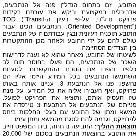
התובע, יזם בתחום הנדל"ן פנה אל הנתבעים,
אדריכלים במקצועם וביקש את עזרתם בקידום
פרויקט נדל"ני, על-פי רעיון ה-TOD ("Transit
Oriented Development"). הנתבעים הכינו עבור
התובע תוכנית רעיונית ובגין עבודתם זו של הנתבעים
שולם להם על ידי התובע ולאחר מכן ההתקשרות
בין הצדדים הסתיימה.
לשיטתו של התובע, מאחר שהוא לא נענה לדרישות
השכר של הנתבעים, הם פעלו בחוסר תום לב
כלפיו, והפרו את הסכם ההתקשרות. לטענות
השתמשו הנתבעים בכל המידע היזמי אליו הם
נחשפו, פנו אל הנתבעת 3, עניינו אותה באותו
פרויקט, ואף העבירו אליה את כל המידע, על מנת
שזו תעסיק אותם, ותוציא את הפרויקט לפועל.
פנייתם של הנתבעים אל הנתבעת 3 טירפדה את
המשא ומתן של התובע עם בעלי החלקות ביחס
לפרוייקט, וגרמה להם לסגת מהמשא ומתן עימו.
תוצאות ההליך
: התביעה נדחתה, בית המשפט חייב
את התובע בהוצאות הנתבעים בסכום של 20,000