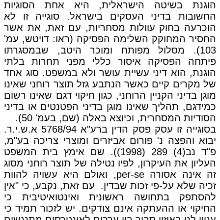
הוגנת בשיטה הישראלית, היא אחת הסוגיות
החשובות בדיני העסקים בישראל. סוגייה זו לא
הוכרעה בחוק עוולות מסחריות, עם זאת, את אשר
החסיר המחוקק השלימה הפסיקה (ראו: דויטש, עמ'
103). מסלול מפותח ומוכר היטב, שבמסגרתו
פיתחה הפסיקה איסור כללי מפני תחרות בלתי
הוגנת, הוא דיני עשיית עושר ולא במשפט. סוג אחד
של מקרים קיים כאשר הנתבע גזל תוצר רוחני שאינו
מוגן בדיני הקניין הרוחני, כגון חיקוי דגם שאינו רשום
כמידגם, תהליך שאינו מוגן בדיני הפטנטים או בדיני
הסודיות המסחרית, וכיוצא באלה (שם, בעמ' 50).
בסוגייה זו עסק פסק הדין ברע"א 5768/94 א.ש.י.ר.
יבוא והפצה נ' פורום אביזרים ומוצרי צריכה בע"מ,
פ"ד נב(4) 289 (1998)). שם אימץ בית המשפט
העליון את העיקרון, לפיו נטילה של תוצר רוחני מסוג
זה אינה אסורה per-se, ואולם היא עשויה להוות
זכיה שלא על-פי זכות שבדין. עם זאת, נקבע, כי "אין
להסתפק בתחושה ראשונית ואינטואיטיבית כי
החיקוי או ההעתקה אינם צודקים. יש לזכור תמיד כי
עניין לנו באיזון סבוך בין ערכים לאינטרסים מתנגשים