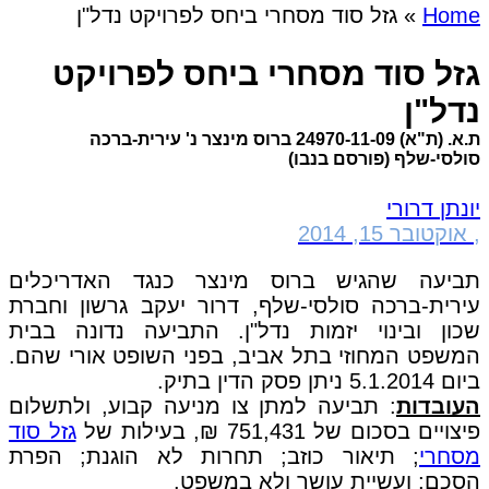
Home
»
גזל סוד מסחרי ביחס לפרויקט נדל"ן
גזל סוד מסחרי ביחס לפרויקט
נדל"ן
ת.א. (ת"א) 24970-11-09 ברוס מינצר נ' עירית-ברכה
סולסי-שלף (פורסם בנבו)
יונתן דרורי
,
אוקטובר 15, 2014
תביעה שהגיש ברוס מינצר כנגד האדריכלים
עירית-ברכה סולסי-שלף, דרור יעקב גרשון וחברת
שכון ובינוי יזמות נדל"ן. התביעה נדונה בבית
המשפט המחוזי בתל אביב, בפני השופט אורי שהם.
ביום 5.1.2014 ניתן פסק הדין בתיק.
העובדות
: תביעה למתן צו מניעה קבוע, ולתשלום
פיצויים בסכום של 751,431 ₪, בעילות של
גזל סוד
מסחרי
; תיאור כוזב; תחרות לא הוגנת; הפרת
הסכם; ועשיית עושר ולא במשפט.