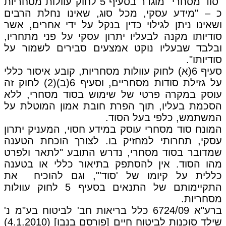
"סוד מסחרי" מוגדר בסעיף 5 לחוק עוולות מסחריות
כ – "מידע עסקי, מכל סוג, שאינו נחלת הרבים
ושאינו ניתן לגילוי כדין בנקל על ידי אחרים, אשר
סודיותו מקנה לבעליו יתרון עסקי על פני מתחריו,
ובלבד שבעליו נוקט אמצעים סבירים לשמור על
סודיותו".
סעיף 6(א) לחוק עוולות מסחריות, קובע איסור כללי
על גזילת סודות מסחריים, וסעיף 6(ב)(2) לחוק זה
עוסק במקרה פרטי של שימוש בסוד מסחרי, ללא
הסכמת בעליו, תוך הפרת חובת אמון המוטלת על
המשתמש, כלפי בעל הסוד.
המונח סוד מסחרי עוסק במידע חסוי, המעניק יתרון
עסקי, תחרותי למחזיק בו. לצורך הוכחת הטענה
שמדובר בסוד מסחרי, נדרש התובע "לתאר ולפרט
מהו הסוד. אין להסתפק בתיאור כללי או בטענה
כללית על קיומו של 'סוד'", וגם להוכיח את
התקיימותם של התנאים בסעיף 5 לחוק עוולות
מסחריות.
ברע"א 6724/09 כלל בריאות חב' לביטוח בע"מ נ'
שילד סוכנות לביטוח חיים [פורסם בנבו] (4.1.2010)