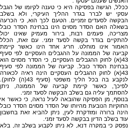
האנשים שעמם יעסקו".
ככלל, הגישה בפסיקה היא כי טענה לקיומו של הגבל
עסקי יש לברר בגדר ההליך העיקרי, ולא בשלב
הבקשה לסעדים זמניים. הטעם לכך הוא, כי הכרעה
בשאלה האם הסדר מסוים הינו בבחינת הסדר כובל
מצריכה, פעמים רבות, בירור מעמיק שאינו יכול
להתקיים בגדר בקשה לסעד זמני. עם זאת, הכלל
האמור אינו מוחלט. חריג אחד הינו כאשר קיימת
קביעה של הממונה על ההגבלים העסקיים לפי סעיף
43(א) לחוק ההגבלים העסקיים, כי הסדר מסוים הוא
בבחינת הסדר כובל. קביעה של הממונה לפי סעיף
43(א) לחוק ההגבלים העסקיים הינה ראיה לכאורה
לנקבע בה בכל הליך משפטי (סעיף 43(ה) לחוק).
לפיכך, כאשר קיימת קביעה של הממונה, ניתן
להסתמך עליה גם בשלב הבקשה לסעד זמני.
בנוסף, מן הפסיקה שהובאה לעיל נראה, כי כאשר אי
החוקיות הנובעת מהיותו של הסדר מסוים הסדר כובל
הינה ברורה ומזדקרת לעין, ניתן להביא זאת בחשבון
עוד בשלב הדיון בבקשה לסעד זמני.
נפסק כי במקרה דנא, לא ניתן לקבוע בשלב זה, בלא