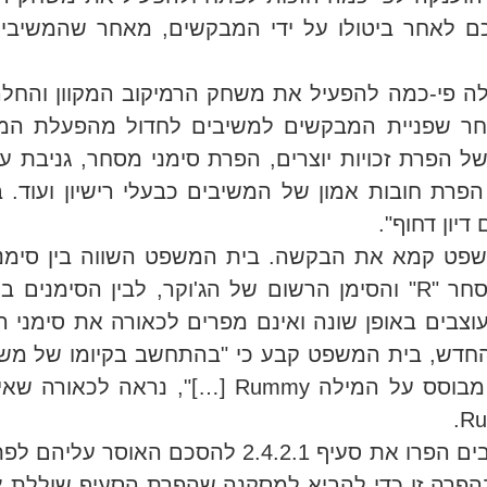
ביום 5.11.2014 הסתיים ההסכם לאחר ביטולו על ידי המבקשים, מאחר
ה פי-כמה להפעיל את משחק הרמיקוב המקוון והחל
 לאחר שפניית המבקשים למשיבים לחדול מהפעלת ה
 הפרת זכויות יוצרים, הפרת סימני מסחר, גניבת עי
פרת חובות אמון של המשיבים כבעלי רישיון ועוד.
דיון דחוף".
שפט קמא את הבקשה. בית המשפט השווה בין סימנ
המבקשים, כגון סימן המסחר Rummikub, סימן המסחר "R" והסימן הרשום של הג'
צבים באופן שונה ואינם מפרים לכאורה את סימני
החדש, בית המשפט קבע כי "בהתחשב בקיומו של משח
שברשת האינטרנט נמצאו משחקים נוספים ששמם מבוסס על המ
בית משפט קמא קיבל את טענת המבקשים כי המשיבים הפרו את 
הפרה זו כדי להביא למסקנה שהפרת הסעיף שוללת א