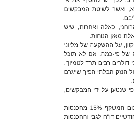
ב. לכך יש להוסיף את אי
א, ואשר לשיטת המבקשים
בם.
הרוחני, כאלה ואחרות, שיש
לת מאזן הנוחות.
וון, על ההשקעה של מליוני
ה של פי-כמה. אם לא תוכל
דולרים רבים תרד לטמיון".
ל הנזק הבלתי הפיך שייגרם
.
י שנטען על ידי המבקשים,
אשר על כן, ועל דרך האומדנה, ניתן בזה צו המורה למשיבים להפקיד מדי חודשיים בחשבון נאמנות סכום המשקף 15% מהכנסות
דשיים דו"ח לגבי וההכנסות