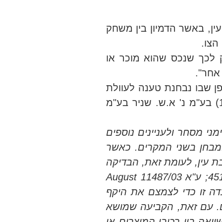
ן, באשר הדמיון בין משחק
הצו.
19 קובעת כלהלן: "לא יגרום עוסק לכך שנכס שהוא מוכר או
אחר".
ן שבו נבחנת טענה לעוולת
גניבת עין. וכך נאמר על ידי הנשיא גרוניס (כתוארו אז) ברע"א 4322/09 ש.א פורמט סחר ושירותים (1994) בע"מ נ' א.ש. שניר בע"מ
י מסחר ולעניינים נוספים
אופן יישומו של המבחן בשני המקרים. כאשר
 עין, לעומת זאת, הבדיקה
היא האם מכלול התנהלותו ופועלו של הנתבע עולה כדי יצירת חשש להטעיה (עניין טעם טבע, עמ' 451-450; ע"א 11487/03 August
נבו] פיסקה 16 (23.3.08)). בדרך כלל יש בעובדה זו כדי לצמצם את היקף
ים. עם זאת, הקביעה שמושא
אה בין רכיבי המוצרים או