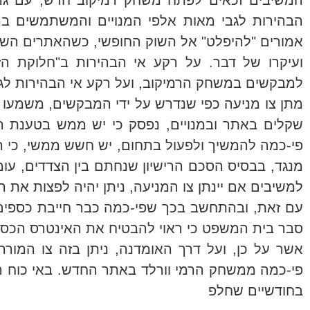
המשיבים זכאים לפתח משחק רמיקוב חדש, עם גרפיק
הבהירות לגבי מאות אלפי המנויים והמשתמשים 
אמורים "להיפלט" אל השוק החופשי, כשהאתרים השו
ועיקרו של דבר. על רקע אי הבהירות ב"חלוקת הזכוי
למבקשים במשחק הרמיקוב, ועל רקע אי הבהירות לגבי
מתן צו מניעה כפי שנדרש על ידי המבקשים, משמעו 
שקלים באתר ובמנויים, נפסק כי יש ממש בטענת המ
פי-כמה להמשיך ולפעול בתחום, יש חשש ממשי, כי הח
מנגד, בבסיס הסכם הרישיון שנחתם בין הצדדים, עומ
למשיבים אם יינתן צו המניעה, ניתן יהיה לפצות את 
עם זאת, ובהתחשב בכך שפי-כמה כבר חייבת כספים 
סבר בית המשפט כי ראוי להבטיח את האינטרס הכספ
פי-כמה ממשחק הרמי וורלד באתר החדש. באי כוח המש
בחודשיים שחלפ