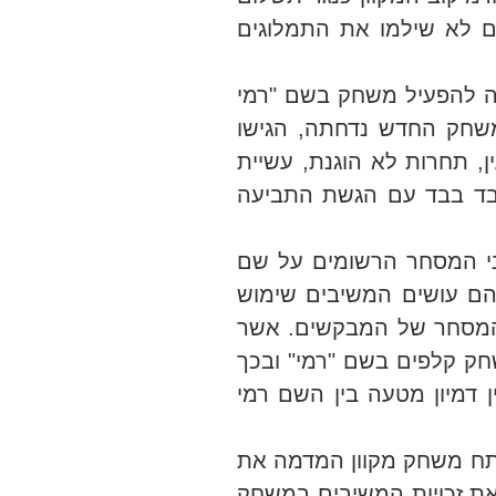
 שהמשיבים לא שילמו את התמלוגים
ה להפעיל משחק בשם "רמי
משחק החדש נדחתה, הגישו
ן, תחרות לא הוגנת, עשיית
 בד בבד עם הגשת התביעה
י המסחר הרשומים על שם
וקר, לבין הסימנים בהם עושים המשיבים שימוש
 המסחר של המבקשים. אשר
ק קלפים בשם "רמי" ובכך
ילה Rummy […]", נראה לכאורה שאין דמיון מטעה בין השם רמי
סעיף 2.4.2.1 להסכם האוסר עליהם לפתח משחק מקוון המדמה את
ת זכויות המשיבים במשחק