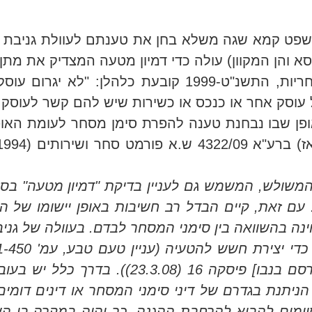
פט קמא שגה משלא בחן את טענתם לעוולת גניבת עי
 והן המקוון) עולה כדי דמיון מטעה המצדיק את מתן 
העוולה של גניבת עין בסעיף 1(א) לחוק עוולות מסחריות, התשנ"ט-99
ל עוסק אחר או כנכס או כשירות שיש להם קשר לעוסק 
ופן שבו נבחנת טענה להפרת סימן מסחר לעומת האופ
ולש, המשמש גם לעניין בדיקת "דמיון מטעה" בסימנ
ניין משפחה, עמ' 943; עניין טעם טבע, עמ' 450). עם זאת, קיים הבדל רב חשיבות ב
בהשוואה בין סימני המסחר לבדם. בעוולה של גניבת
Storck KG נ' אלפא אינטואיט מוצרי מזון בע"מ, [פורסם ב
 הניתנת בגדרם של דיני סימני המסחר או דינים דומ
מים להביא להרחבת ההגנה. כך יהיה במקרה בו השוו