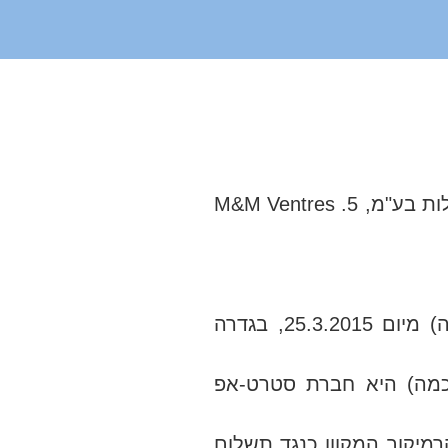
בקשת רשות ערעור הוגשה על ידי: 1. מיכה הרצנו, 2. מריאנה הרצנו, 3. אורלי פידלמן, 4. למדע תעשיות קלות בע"מ, 5. M&M Ventres
: בקשת רשות ערעור על החלטת בית המשפט המחוזי בתל אביב-יפו (כב' השופט מ' אלטוביה) מיום 25.3.2015, בגדרה
 זכויות במשחק Rummikub לרבות סימני מסחר הקשורים אליו. המשיבה 1 (פי-כמה) היא חברת סטרט-אפ
ק הרמיקוב המקוון כנגד תשלום