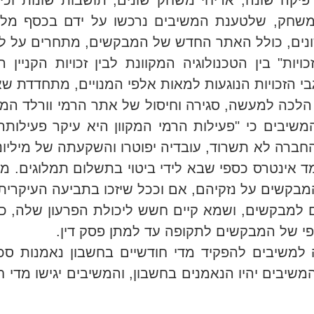
ה שונה, אריחי משחק שונים, תושבות שונות וכיו"
במשחק, שלטענת המשיבים נרכשו על ידם בכסף מל
נים, כולל האתר החדש של המבקשים, מתחרים על לי
ות" בין הטכנולוגיה המקוונת לבין זכויות הקניין 
 הזכויות הנוגעות למאות אלפי המנויים, מתחדדת שא
הלכה למעשה, סגירה וחיסול של אתר הרמי וורלד המק
שיבים כי "פעילות הרמי המקוון היא עיקר פעילות
ברה לא תשרוד, עובדיה יפוטרו והשקעתה של מיליוני 
ד אינטרס כספי שבא לידי ביטוי בתשלום תמלוגים. מו
המבקשים על נזקיהם, אם וככל שיזכו בתביעה העיקרית
למבקשים, ושמא קיים חשש ליכולת הפרעון שלה, כפ
י של המבקשים לתקופה עד למתן פסק דין.
יבים יהיו הנאמנים בחשבון, והמשיבים יגישו מדי חו