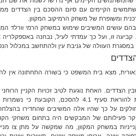
לי שהמשתמשים הקיימים אף נדרשו לשנות את שם המ
משים הקיימים עם סיום ההסכם בין הצדדים ממנה
נית ומשופרת של משחק הרמיקוב המקוון.
ם עושים המשיבים שימוש במשחק הרמי וורלד המקוו
ה. קביעה זו, ועל כך עמדתי לעיל, נבחנה באספקלרי
ר במסגרת העוולה של גניבת עין ולהתחשב במכלול הנס
הצדדים
כאורית, מצא בית המשפט כי בשורה התחתונה אין 
ן הצדדים. האחת נוגעת לטיב זכויות הקניין הרוחני 
הוענק מלכתחילה הרישיון למשיבים. השנייה נוגעת להוראת סעיף 4.1
 חולקים על כך שהיו אלה המשיבים שהחדירו בהצלח
יקר פעילותם של המבקשים היה בתחום משחקי הקופ
נייניות במשחק המקוון, מה שמקשה על מתן צו מני