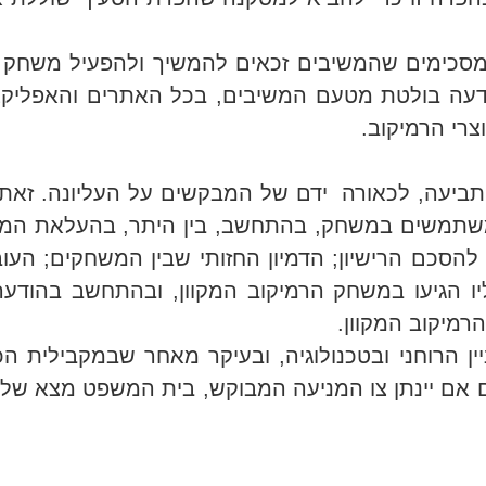
ימים שהמשיבים זכאים להמשיך ולהפעיל משחק רמי
עה בולטת מטעם המשיבים, בכל האתרים והאפליקציו
צרי הרמיקוב.
 תביעה, לכאורה ידם של המבקשים על העליונה. זא
והמשתמשים במשחק, בהתחשב, בין היתר, בהעלאת ה
משחק הרמיקוב המקוון תוך הפרה של סעיף 2.4.2.1 להסכם הרישיון; הדמיון החזותי 
ו הגיעו במשחק הרמיקוב המקוון, ובהתחשב בהודעה
מיקוב המקוון.
יין הרוחני ובטכנולוגיה, ובעיקר מאחר שבמקבילית ה
ם אם יינתן צו המניעה המבוקש, בית המשפט מצא ש