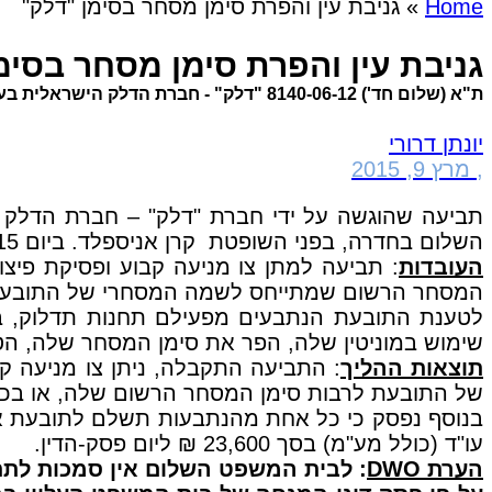
Home
»
גניבת עין והפרת סימן מסחר בסימן "דלק"
גניבת עין והפרת סימן מסחר בסימ
ת"א (שלום חד') 8140-06-12 "דלק" - חברת הדלק הישראלית בע"מ נ' חאלד שדאפנה בע"מ (פורסם בנבו, 11.1.2015)
יונתן דרורי
,
מרץ 9, 2015
תביעה שהוגשה על ידי חברת "דלק" – חברת הדלק 
השלום בחדרה, בפני השופטת קרן אניספלד. ביום 11.1.2015 ניתן פסק הדין בתיק.
העובדות
: תביעה למתן צו מניעה קבוע ופסיקת פיצ
המסחר הרשום שמתייחס לשמה המסחרי של התובעת בת
לטענת התובעת הנתבעים מפעילם תחנות תדלוק, ב
שימוש במוניטין שלה, הפר את סימן המסחר שלה, הטע
תוצאות ההליך
: התביעה התקבלה, ניתן צו מניעה 
של התובעת לרבות סימן המסחר הרשום שלה, או בכל ס
עו"ד (כולל מע"מ) בסך 23,600 ₪ ליום פסק-הדין.
הערת DWO
: לבית המשפט השלום אין סמכות לתת 