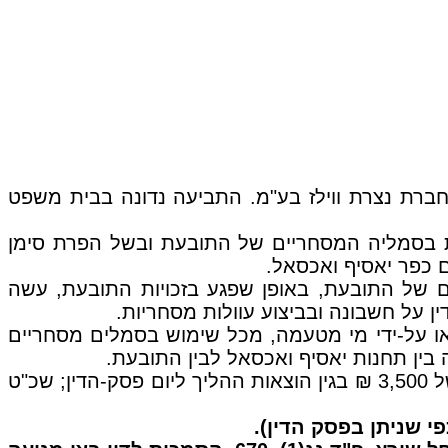
רת נצרת ווילז בע"מ. התביעה נדונה בבית משפט
ות בסמליה המסחריים של התובעת ובשל הפרת סימן
כפר יאסיף ואכסאל.
של התובעת, באופן שפגע בזכויות התובעת, עשה
 על חשבונה ובביצוע עוולות מסחריות.
ו על-ידי מי מטעמה, מכל שימוש בסמלים מסחריים
בין תחנות יאסיף ואכסאל לבין התובעת.
בנוסף נפסק כי כל אחת מהנתבעות תשלם לתובעת את הסכומים שלהלן: פיצוי בסך של 100,000 ₪; סך של 3,500 ₪ בגין הוצאות ההליך ליום פסק-הדין; שכ"ט
י שניתן בפסק הדין).