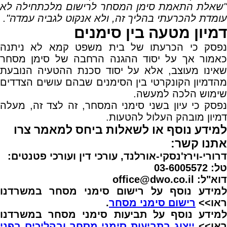
"שאלת התאמת סימן המסחר לרישום מלכתחילה לא
עומדת להכרעתי בהליך זה, ולא אנקוט לגביה עמדה".
דמיון מטעה בין סימנים
נפסק כי הכרעתו של בית משפט קמא לא ניתנה
כאמור אך על יסוד ההגנה הרחבה של סימן מסחר
שאינו מעוצב, אלא על יסוד סכנת ההטעיה הנובעת
מהדמיון הקונקרטי בין הסימנים שבהם עושים הצדדים
שימוש הלכה למעשה.
נפסק כי עיון בשני סימני המסחר, זה לצד זה, מעלה
דמיון מובהק העלול להטעות.
למידע נוסף או לשאלות ביחס למאמר צרו
אתנו קשר:
דרורי-וירז'נסקי-אורלנד, עורכי דין ועורכי פטנטים:
טל: 03-6005572
דוא"ל: office@dwo.co.il
למידע נוסף על רישום סימני מסחר במשרדנו
ראו>>
רישום סימני מסחר
.
למידע נוסף על תביעות סימני מסחר במשרדנו
או>>
ייצוג בתביעות סימני מסחר ובהליכים בפני