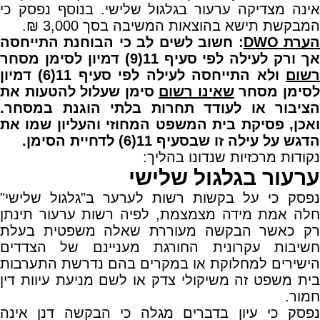
אינה מצדיקה ערעור בגלגול שלישי. בנוסף נפסק כי
המבקשת תישא בהוצאות המשיבה בסך 3,000 ₪.
ערת DWO
: חשוב לשים לב כי הבוחנת התייחסה
אך ורק לעילה לפי סעיף 11(9) דמיון לסימן מסחר
שום
ולא התייחסה לעילה לפי סעיף 11(6) דמיון
סימן מסחר
שאינו רשום
סימן שעלול להטעות את
הציבור או לעודד תחרות בלתי הוגנת במסחר.
ואכן, פסיקת בית המשפט המחוזי והעליון שמו את
הדגש על עילה זו שבסעיף 11(6) לדחיית הסימן.
נקודות מרכזיות שנדונו בהליך:
ערעור בגלגול שלישי
נפסק כי על בקשות רשות לערער ב"גלגול שלישי"
חלה אמת מידה מצמצמת, לפיה רשות ערעור תינתן
רק כאשר הבקשה מעוררת שאלה משפטית בעלת
חשיבות עקרונית החורגת מעניינם של הצדדים
הישירים למחלוקת או במקרים בהם נדרשת התערבות
בית משפט זה משיקולי צדק או לשם מניעת עיוות דין
חמור.
נפסק כי עיון בדברים מגלה כי הבקשה דנן אינה