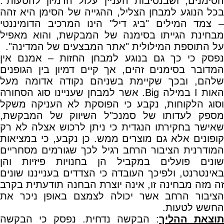
הסימנים, ושבנסיבות העניין עלול הדמיון להטעות".
בכל הנוגע למבחן הצליל, ההגייה של הסימן היא זהה
– צמד המילים "ביג דיל" הינו המרכיב הדומיננטי
מבחינת הגייתו בסימנה של המבקשת, והוא מאפיל
על התוספת המילולית "אתר המבצעים של המדינה".
נפסק כי כך גם בנוגע למבחן החזות – אמנם אין
המדובר בסימנים זהים, אך קיים דמיון בין הגופנים
שלהם, ובכך שקיימת בשניהם נקודה אדומה מעל
האות I במילה Big. אשר למבחן שעניינו סוג הסחורה
וסוג הלקוחות, נקבע כי הפוסקת לא העניקה משקל
מספק לעדותו של סמנכ"ל השיווק של המבקשת,
שאישר בחקירתו הנגדית כי ניתן לרכוש אצלה לא רק
קופונים אלא גם מוצרים ממש. כן נקבע, כי במציאות
המודרנית הציבור הרחב רגיל לכך שגורמים מסחריים
שונים פועלים במקביל הן בחנויות פיזיות והן
באינטרנט, ולפיכך העובדה כי הצדדים בענייננו שונים
זה מזה מבחינה זו, אינה יוצרת הבחנה תודעתית בקרב
הציבור הרחב אשר יכולה לצמצם באופן ניכר את
החשש לטעות.
תוצאת ההליך
: הבקשה נדחית. נפסק כי הבקשה