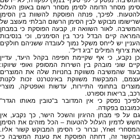
המשיבה. נפסק כי לפי סעיף 11(9) לפקודה, לא יירשם
סימן מסחר הדומה לסימן מסחר רשום באופן העלול
להטעות. לפיכך, פנתה הפוסקת להשוות בין הסימן
שרישומו מבוקש לבין הסימן הרשום הבלתי מעוצב של
המשיבה. לאור השוואה זו, קבעה הפוסקת כי במבחן
המראה קיים הבדל ניכר בין הסימנים, וכי בנסיבות
העניין יש לייחס משקל נמוך לעובדה ששניהם חולקים
את צירוף המילים "ביג דיל".
כן נקבע, כי אף שקיימת חפיפה בקהל היעד, עדיין
קיים שוני מובהק בין השירות המסופק ואופי שיווקו:
בעוד שהמשיבה משווקת בחנויות שלה את המוצרים
עצמם, המבקשת משווקת באינטרנט זכות לקנות
מוצרים בתחומי התיירות, עדשות ואופטיקה, מוצרי
רכב, בריאות וספורט.
לפיכך נפסק כי אין המדובר ב"טובין מאותו הגדר"
כמובנם בפקודה.
גם על פי מבחן ההיגיון והשכל הישר, כך נקבע, אין
חשש לדמיון העלול להטעות – הכל מזהים את הסימן
המסחרי Ynet, וברור כי הסימן המבוקש קשור אליו.
בהקשר זה, דחתה הפוסקת את טענת המשיבה כי