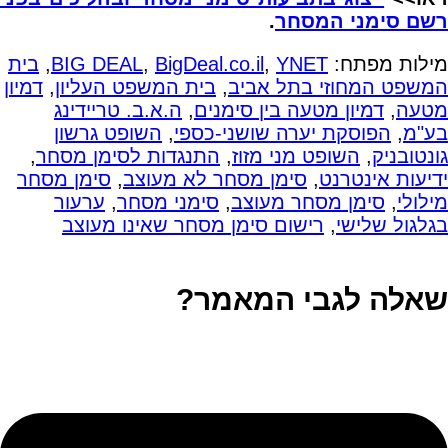
רשם סימני המסחר
.
מילות מפתח:
YNET
,
BigDeal.co.il
,
BIG DEAL
,
בית
המשפט המחוזי בתל אביב
,
בית המשפט העליון
,
דמיון
מטעה
,
דמיון מטעה בין סימנים
,
ה.א.ב. טריידינג
בע"מ
,
הפוסקת יערה שושני-כספי
,
השופט גרשון
גונטובניק
,
השופט מני מזוז
,
התנגדות לסימן מסחר
,
ידיעות אינטרנט
,
סימן מסחר לא מעוצב
,
סימן מסחר
מילולי
,
סימן מסחר מעוצב
,
סימני מסחר
,
ערעור
בגלגול שלישי
,
רישום סימן מסחר שאינו מעוצב
שאלה לגבי המאמר?