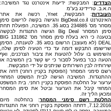
הצדדים
: המבקשת: ידיעות אינטרנט נגד המשיבה:
ה.א.ב. טריידינג בע"מ
עובדות
: המבקשת, Ynet, רכשה את אתר
האינטרנט BigDeal.co.il והגישה בקשה לרישום סימן
מסחר מס' 234885 בסוג 35. המשיבה, הפועלת תחת
סימן המסחר Big Deal הגישה התנגדות לבקשה
בטענה כי היא בעלת סימן מסחר מס' 131862 BIG
DEAL (לא מעוצב) הרשום בסוג 35. לטענתה, הסימן
שרישומו התבקש דומה עד כדי הטעיה לסימן שלה,
והשימוש בו עלול להטעות את ציבור הצרכנים, ואף
הטעה כבר בפועל לסבור כי יש קשר בין המשיבה או
שירותיה לבין השירותים שניתנים על ידי המבקשת.
רשם סימני המסחר (הפוסקת בקניין רוחני) דחה את
ההתנגדות. המשיבה הגישה לבית המשפט המחוזי
ערעור על החלטת הפוסקת בקניין רוחני. בית המשפט
המחוזי קיבל את הערעור וביטל את סימן המסחר
ומכאן הליך זה.
חלטת רשם סימני המסחר
: בהחלטה מיום
7.12.2016, דחתה הפוסקת בקניין רוחני את התנגדות