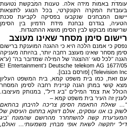
עומדת באמות מידה אלה. טענות המבקשת נטועות
בעובדות המקרה הקונקרטי, בכל הנוגע לתוצאות
יישום המבחנים שנקבעו בפסיקה לקביעת סכנת
הטעיה, בגדרם נבחנת מידת הדמיון בין הסימן
שרישומו מבוקש לבין הסימן מושא ההתנגדות.
רישום סימן מסחר שאינו מעוצב
נפסק כי אמנם הלכה היא כי ההגנה המוענקת ברישום
סימן מסחר שאינו מעוצב רחבה יותר, בהיותה מעניקה
הגנה "לכל סוגי 'ההצגה' של המילה שמדובר בה" (ע"א
1677/05‏‏Deutsche telekom AG ‎ נ'‏E! Entertainment
Television Inc) [פורסם בנבו].
עם זאת, כמו בית משפט קמא, בית המשפט העליון
מצא קושי במתן הגנה קניינית רחבה לסימן המסחר
הכולל את צמד המילים "ביג דיל", במנותק מעיצובו.
לענין זה העיר בית משפט קמא –
"… שאלת התאמת הסימן צריכה להיבחן בהתאם
לשוק בו אנו עוסקים, אולם דווקא בתחום העיסוק של
המערערת קשה להשתחרר מהרושם שהמונח 'ביג
דיל' יתקשה לשאת אופי מבחין משמעותי… ואולם,