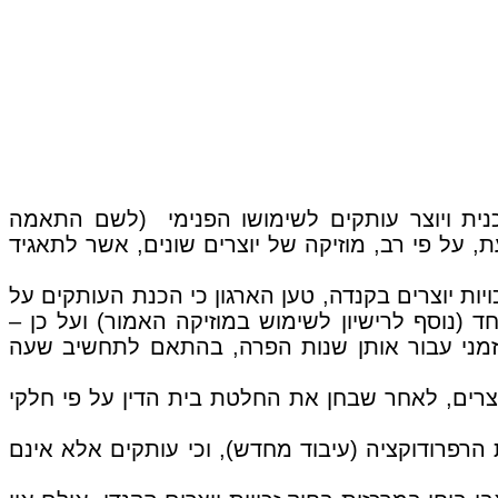
טר" של התכנית ויוצר עותקים לשימושו הפנימי (לשם התאמה
ת, על פי רב, מוזיקה של יוצרים שונים, אשר לתאגיד
 מטעם ארגון היוצרים SODRAC ("הארגון") כנגד CBC בבית הדין לזכויות יוצרים בקנדה, טען הארגון כי הכנת העותקים על
 רישיון מיוחד (נוסף לרישיון לשימוש במוזיקה האמור) ועל כן –
 וזמני עבור אותן שנות הפרה, בהתאם לתחשיב שעה
CBC על החלטתו של בית הדין לזכויות יוצרים, לאחר שבחן את החלטת בית הדין על פי חלקי
הרפרודוקציה (עיבוד מחדש), וכי עותקים אלא אינם