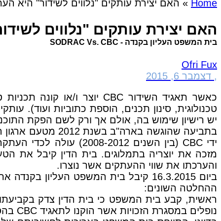
Home
»
האם יצירת עותקים "נלווים לשידור" היא הע
האם יצירת עותקים "נלווים לשידו
בית המשפט העליון בקנדה - SODRAC Vs. CBC
Ofri Fux
,
דצמבר 6, 2015
כאשר תאגיד השידור CBC יוצ
טכנולוגית, סינון תכנים, הוספת כתוביות ועוד). עות
יש רישיון שימוש בה, אולם אך ורק לשם הפקת התוכנ
ידי CBC (בין השנים 2012
מזכה את יוצריה בתמלוגים. בית הדין קיבל את הטע
והערכתו את שווי ההעתקים אשר נוצרו.
ההחלטה השונים:
ראשית, קבע בית המשפט כי בית הדין צדק בקביעתו כ
נופלים במסגרת הזכויות אשר הוקנו לתאגיד CBC בהסכמי הסנכרון אשר נחתמו בינו ובין הארגון.