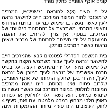
קונים אוכף אופניים כחלק נפרד.
על פי סעיף (3)3 להוראה 98/71/EC, המרכיב
ש"מוכנס" לתוך המוצר המורכב חייב להישאר נראה
לעין כאשר נעשה בו שימוש כמיועד. בחינת החידוש
והאופי המבחין משתרעת על "התכונות הגלויות" של
המרכיב. בנוסף, אין צורך להרחיב את ההגנה
המוענקת על ידי העיצוב לתכונות של מרכיב שאינן
נראות כאשר המרכיב מותקן.
בית המשפט הפדרלי לפטנטים קבע שהמרכיב חייב
להישאר "נראה לעין" עבור משתמש הקצה בהקשר
של שימוש מיועד על ידי משתמש הקצה. על בסיס
הבנה אפשרית של "נראה לעין" במובן של "נראה
לעין", היה די בכך שחלקו התחתון של אוכף אופניים,
שלרוב פתוח ואינו מכוסה, הינו שונה ממרכיב
המובנה לחלוטין במוצר המורכב וגם כאשר נעשה בו
שימוש כמיועד, הוא נשאר גלוי לחלוטין או לפחות
באופן חלקי מבחוץ במבט מלמטה. עם זאת, סעיף 4
לחוק העיצובים הינו סעיף מיוחד ההתמקדות אינה