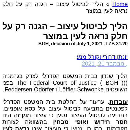
Home
»
הליך לביטול עיצוב – הגנה רק על חלק
נראה לעין במוצר
הליך לביטול עיצוב – הגנה רק על
חלק נראה לעין במוצר
BGH, decision of July 1, 2021 - I ZB 31/20
יונתן דרורי וקורל מנע
,
נובמבר 21, 2021
הליך שנדון בבית המשפט הפדרלי לצדק בגרמניה
((The Federal Court of Justice ( BGH ) בפני
השופטים Löffler Schwonke ו-Feddersen Odörfer.
עובדות
: ערעור על החלטת בית המשפט הפדרלי
לפטנטים בתביעה לביטול עיצוב של כסא אופניים.
בתביעה לביטול העיצוב נטען כי עיצוב מוגן זה הינו
חסר חידוש ואופי מבחין
בהשוואה לצורות
הקודמות. כמו כן, נטען כי העיצוב
אינו נראה לעין