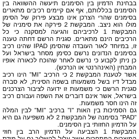
בבחינת הדמיון בין הסימנים תיעשה ההשוואה בין
הסימנים בכללותם, אף אם קיימים רכיבים מתארים
בסימנים שהרי הצרכן אינו מבצע פירוק של הסימן
מולו הוא ניצב. המבקשת 2 פירקה את סימניה של
המבקשת 1 לרכיביהם והגיעה למסקנה כי כל
הרכיבים הינם מתארים. סגנית הרשם דחתה טענה
זו, במיוחד לאור העובדה שהסימן IPAD שהינו רכיב
בסימנים הנדונים נרשם כסימן מסחר בישראל ועל
כן ניתן לקבוע כי נרשם לאחר שהוכח לכאורה אופיו
המבחין (האינהרנטי או הנרכש).
אשר לטענת המבקשת 2 כי הרכיב "MI" הינו רכיב
מבדל דיו בשל משמעותו בשפה הסינית, לא סברה
סגנית הרשם כי משמעות זו ידועה לציבור הצרכנים
בישראל, אשר אינם דוברים את השפה ועבורם רכיב
זה הינו חסר משמעות.
גם הסמיכות בין האות "I" ברכיב "MI" לבין המלה
"PAD" בסימנה של המבקשת 2 לא משפיעה גם היא
על הדמיון החזותי בין הסימנים.
המבקשת 1 הצביעה על הדמיון הרב בין חוזי
המוצרים המתחרים אשר עלול להשליך גם על מידת