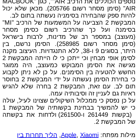
נוספים הכוללים את הרכיב AIR"", כגון "MACBOOK
AIR" (סימן מסחר רשום 205766). מכאן שלא יכול
להיות ספק שהבחירה בסימניה נעשתה בתום לב.
המבקשת 2 הצביעה על המשמעות של הרכיב "MI"
בסימנה ועל כך שהרכיב רשום כסימן מסחר
(מעוצב) במספר רב של מדינות, לרבות בישראל
(סימן מסחר רשום 258985). הסימן נרשם, בין
היתר, בסוגים 9 ו-38, ללא התנגדויות. העיצוב מקנה
לסימן אופי מבחין וכי ייתכן כי לו הייתה המבקשת 2
מגישה את הסימן המבוקש כמעוצב, היה ממוגר
החשש להטעיה בין הסימנים. על כן לא ניתן לקבוע
כי בחירת הסימן נעשתה על ידי המבקשת 2 בחוסר
תום לב. עם זאת, המבקשת 2 בחרה שלא להגיש
ראיות גם לעניין זה וסיבותיה עמה.
על כן נפסק כי ממכלול השיקולים שצוינו לעיל, עולה
כי יש להמשיך בבחינת בקשותיה של המבקשת 1
(בקשות 261449 ו-261500) ולדחות את בקשתה
של המבקשת 2.
מילות מפתח:
Xiaomi
,
Apple
,
הליך תחרות בין