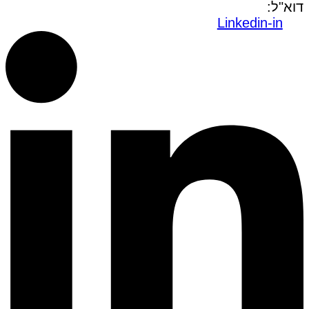
דוא"ל:
office@dwo.co.il
Linkedin-in