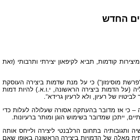
רים החדש
ירות קודמות, תביא לקיפאון יצירתי ותרבותי (זאת
 קבע בת.א. 1437/02 מוסינזון נ' האפרתי (להלן: "פרשת מוסינזון") כי על מנת שדמות ביצירה העוסקת
ה (על הדמות ביצירה הראשונה, י.ו.א.) להיות דמות
טויו של רעיון, ולא לרעיון גרידא".
יה – כי אז מדובר בהעתקה אסורה שעלולה לעלות כדי
ים, ייתכן שמדובר בשימוש הוגן ומותר ברעיונות.
יה ותגובותיה בתחום הרלבנטי ליצירה ולייחס אותה
ותית מאלה של הדמויות ביצירה הראשונה באופן שאם