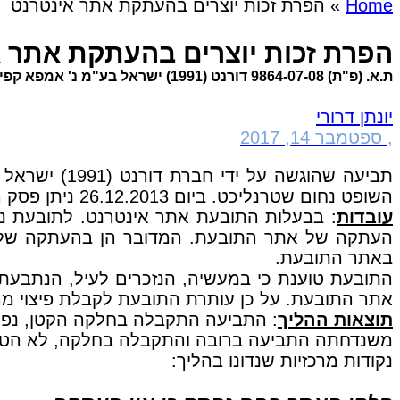
Home
»
הפרת זכות יוצרים בהעתקת אתר אינטרנט
הפרת זכות יוצרים בהעתקת אתר 
ת.א. (פ"ת) 9864-07-08 דורנט (1991) ישראל בע"מ נ' אמפא קפיטל קאר ליס בע"מ (פורסם בנבו)
יונתן דרורי
,
ספטמבר 14, 2017
תביעה שהוגש
השופט נחום שטרנליכט. ביום 26.12.2013 ניתן פסק הדין בתיק.
עובדות
: בבעלות התובעת אתר אינטרנט. לתובעת נו
העתקה של אתר התובעת. המדובר הן בהעתקה של המ
באתר התובעת.
התובעת טוענת כי במעשיה, הנזכרים לעיל, הנתבע
אתר התובעת. על כן עותרת התובעת לקבלת פיצוי מהנתבעת, ללא הוכחת נזק, בסך 0
תוצאות ההליך
: התביעה התקבלה בחלקה הקטן, נפסק כי
משנדחתה התביעה ברובה והתקבלה בחלקה, לא הטיל
נקודות מרכזיות שנדונו בהליך: