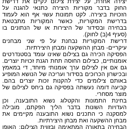
יצירה אחרת, על יצירת צילום לקיים את דרישת
החוק בדבר מקוריות היצירה כתנאי להגנה על
הזכויות ביצירה. לקט תמונות עשוי אף הוא לעמוד
בדרישת המקוריות, כאשר המקוריות מתבטאת
בבחירה ובסידור של היצירות או של הנתונים בו
(סעיף 4(ב) לחוק).
דרישת המקוריות נבחנת על פי שני מבחנים
עיקריים- מבחן ההשקעה ומבחן היצירתיות.
הפסיקה הכירה גם בצילום שאינו עומד בסטנדרטים
אומנותיים, כצילום החוסה תחת הגנת זכויות יוצרים.
גם אם אין לצילום ערך אומנותי מיוחד, די במאמץ
ובכישרון הכרוכים בסידור ועריכה של הנושא המופיע
באותם צילומים כדי להקנות זכות יוצרים בהם.
קביעה דומה נעשתה בפסיקה גם ביחס לצילום של
מוצר מסחרי.
בחינת התמונות והקטלוג נשוא התובענה, וכן
העדויות השונות בדבר הליך הפקתם, מובילה
למסקנה כי התכנים נשוא התובענה מקיימים את
מבחן ההשקעה ואת מבחן היצירתיות.
הבחירה בתאורה המתאימה ובזווית הצילום; האופן