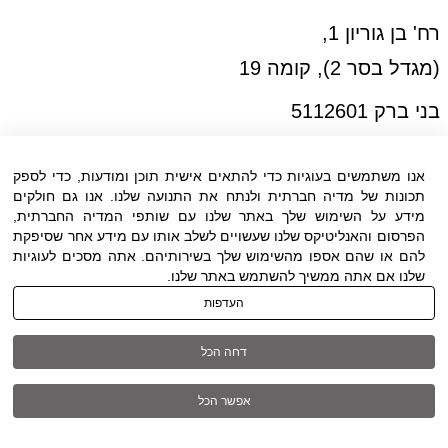
רח' בן גוריון 1,
(מגדל בסר 2), קומה 19
בני ברק 5112601
טל:03-6005572
פקס:03-6005531
אנו משתמשים בעוגיות כדי להתאים אישית תוכן ומודעות, כדי לספק
תכונות של מדיה חברתית ולנתח את התנועה שלנו. אנו גם חולקים
דוא"ל:
office@dwo.co.il
מידע על השימוש שלך באתר שלנו עם שותפי המדיה החברתית,
Linkedin-in
הפרסום והאנליטיקס שלנו שעשויים לשלב אותו עם מידע אחר שסיפקת
להם או שהם אספו מהשימוש שלך בשירותיהם. אתה מסכים לעוגיות
שלנו אם אתה ממשיך להשתמש באתר שלנו.
העדפות
דחה הכל
אפשר הכל