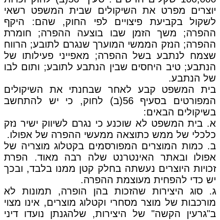
יוצרים מפרט את השיקולים שבית המשפט רשאי
לשקול בקביעת פיצויים לפי החוק, שהם: היקף
ההפרה; משך הזמן שבו בוצעה ההפרה; חומרת
ההפרה; הנזק הממשי המוערך שנגרם לתובע; הרווח
שצמח לנתבע בשל ההפרה; מאפייני פעילותו של
הנתבע; טיב היחסים שבין הנתבע לתובע; ותום לבו
של הנתבע.
בית המשפט קבע לאחר שבחנתי את השיקולים
המפורטים בסעיף 56(ב) לחוק, כי יש להתחשב
בשיקולים הבאים:
א. בית המשפט לא שוכנע כי נגרם לשיווק ישיר נזק
כלכלי של ממש כתוצאה ממעשי ההפרה של אפולו.
ב. כמות המוצרים המפורסמים בקטלוג מוצריה של
אפולו ובאתר האינטרנט שלה רבה מאוד. הפרת
זכויות היוצרים נעשתה בחלק קטן ממנו בלבד, ובכך
יש כדי להפחית מעוצמת ההפרה.
ג. סוג היצירות שהזכות בהן הופרה, תמונות לא
מורכבות של מוצר מסחרי וקטלוג מוצרים, אינו מצוי
ב"גרעין הקשה" של היצירות, שלהגנתן נועדו דיני