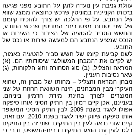
עוולת גניבת עין נועדה להגן על התובע מפני פגיעה
בזכותו הקניינית במוניטין שרכש כתוצאה ממצג שווא
של הנתבע. על פי ההלכה יש צורך להוכיח קיומם
של שני יסודות מצטברים: המוניטין שרכש התובע,
והחשש הסביר להטעיה של הציבור כי השירות או
הנכס שמציע הנתבע הם למעשה שירות או נכס של
התובע.
לשם קביעת קיומו של חשש סביר להטעיה כאמור,
יש לקיים את "המבחן המשולש" שיסודותיו הם: (א)
המראה והצליל; (ב) סוג הסחורה וחוג הלקוחות; (ג)
שאר נסיבות העניין.
מבחן המראה והצליל – מהותו של מבחן זה, שהוא
העיקרי מבין המבחנים, הינה השוואת החזות של שני
המוצרים לצורך בחינת מידת הדמיון ביניהם.
בענייננו, אכן קיים דמיון בין התיק הסיני אותו סיפקה
אפולו לאגד בשנת 2009 לבין התיק הסיני המשופר
אותו סיפקה שיווק ישיר לאגד בשנת 2010. עם זאת,
קיים שוני נראה לעין בין התיקים. שוני זה בין התיקים
בלט לעין עת הוצגו התיקים בבית-המשפט, וברי כי