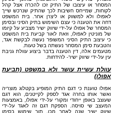
המסחר או עיצובו של התיק זכו להכרה אצל קהל
לקוחות, שמייחס חשיבות לכך שהתיק שנרכש שייך
לאפולו ולא למשווק או ליצרן אחר. בית המשפט
דחה את הטענה כי עצם השימוש בתיק הסיני ובסימן
המסחר של אפולו על-ידי שיווק ישיר מצביע על קיומו
של מוניטין לאפולו, וזאת לאור קביעת בית המשפט
כי עיצוב התיק הסיני המשופר נעשה לבקשת אגד,
והטבעת סימן המסחר נעשתה בשל טעות.
מטעמים אלה, דין הטענה בדבר ביצוע עוולת גניבת
עין על-ידי שיווק ישיר- להידחות.
עוולת עשיית עושר ולא במשפט (תביעת
אפולו)
אפולו טוענת כי דגם התיק המופיע בקטלוג מוצריה
ואשר אותו בחרה אגד לספק לקייטנים, הוא דגם
שעוצב באופן ייחודי ומקורי על-ידי אפולו, באמצעות
המעצב שי סויסה. הספקת דגם זה לאגד על-ידי
שיווק ישיר שנה לאחר מכן, תוך שימוש בסימן