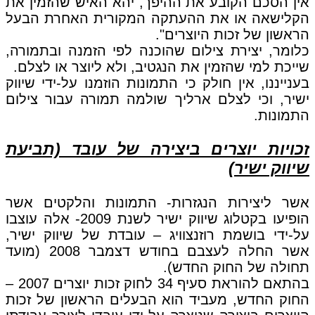
אין הסכם הקובע את ההיפך, יהא האיש שהזמין את
הקלישאה או את ההעתקה המקורית האחרת הבעל
הראשון של זכות היוצרים".
כלומר, יצירת צילום שהוכנה לפי הזמנה ובתמורה,
שייכת למי שהזמין את הנגטיב, ולא ליוצר או לצלם.
בענייננו, אין חולק כי התמונות הוזמנו על-ידי שיווק
ישיר, וכי לצלם ארליך שולמה תמורה עבור צילום
התמונות.
זכויות יוצרים ביצירה של עובד (תביעת
שיווק ישיר)
אשר ליצירות הנגזרות- התמונות והלקטים אשר
הופיעו בקטלוג שיווק ישיר לשנת 2009- אלה עוצבו
על-ידי בושמת רוזנצוויג – עובדת של שיווק ישיר,
אשר החלה לעצבם בחודש דצמבר 2008 (מועד
תחולה של החוק החדש).
בהתאם להוראת סעיף 34 לחוק זכות יוצרים 2007 –
החוק החדש, מעביד הוא הבעלים הראשון של זכות