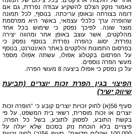
אחר של חולצות או ג'קטים. בכל צילום של תמונה
כאמור נזקק הצלם להשקיע עבודה נפרדת, גם אם
דומה בצורתה ובאופן עריכתה. בנוסף, לכל תמונה
שהופרה ערך כלכלי עצמאי, באשר היא מפרסמת
מוצר שונה. לפיכך נפסק כי שימוש בכל אחד
מהלקטים, אשר עוצב באופן אחר ומהווה יצירה
נפרדת, יסווג כהפרה נפרדת. בנוסף נפסק כי
בפרסום התמונות והלקטים באתר האינטרנט, בנוסף
על הפרסום בקטלוג אפולו, עשתה אפולו מספר
מעשי הפרה נוספים.
על כן נפסק כי אפולו ביצעה 8 מעשי הפרה.
הפיצוי בגין הפרת זכות יוצרים (תביעת
שיווק ישיר)
סעיף 56(א) לחוק זכויות יוצרים קובע כי "הופרה זכות
יוצרים או זכות מוסרית, רשאי בית המשפט, על פי
בקשת התובע, לפסוק לתובע, בשל כל הפרה,
פיצויים בלא הוכחת נזק בסכום שלא יעלה על
100,000 שקלים חדשים". סעיף 56(ב) לחוק זכויות