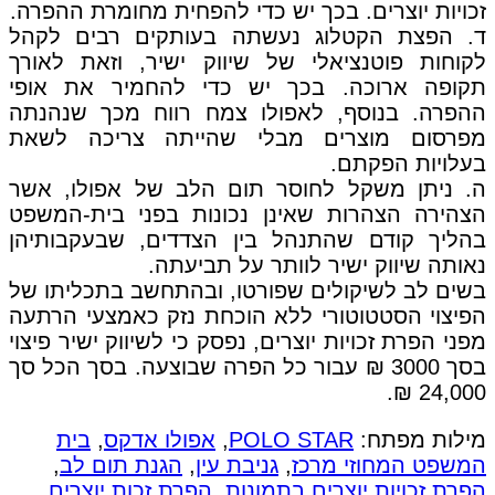
זכויות יוצרים. בכך יש כדי להפחית מחומרת ההפרה.
ד. הפצת הקטלוג נעשתה בעותקים רבים לקהל
לקוחות פוטנציאלי של שיווק ישיר, וזאת לאורך
תקופה ארוכה. בכך יש כדי להחמיר את אופי
ההפרה. בנוסף, לאפולו צמח רווח מכך שנהנתה
מפרסום מוצרים מבלי שהייתה צריכה לשאת
בעלויות הפקתם.
ה. ניתן משקל לחוסר תום הלב של אפולו, אשר
הצהירה הצהרות שאינן נכונות בפני בית-המשפט
בהליך קודם שהתנהל בין הצדדים, שבעקבותיהן
נאותה שיווק ישיר לוותר על תביעתה.
בשים לב לשיקולים שפורטו, ובהתחשב בתכליתו של
הפיצוי הסטטוטורי ללא הוכחת נזק כאמצעי הרתעה
מפני הפרת זכויות יוצרים, נפסק כי לשיווק ישיר פיצוי
בסך 3000 ₪ עבור כל הפרה שבוצעה. בסך הכל סך
24,000 ₪.
מילות מפתח:
POLO STAR
,
אפולו אדקס
,
בית
המשפט המחוזי מרכז
,
גניבת עין
,
הגנת תום לב
,
הפרת זכויות יוצרים בתמונות
,
הפרת זכות יוצרים
,