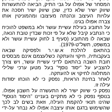
המסחר של אפולו על גבי התיק, הביאה להתעשרות
שיווק ישיר שלא כדין, שכן שיווק ישיר חסכה את
עלויות העיצוב ונהנתה מעיצובו ומהמוניטין אותו
צברה אפולו בגינו.
על התובע בעילת עשיית עושר ולא במשפט להוכיח
כי הנתבע קיבל שלא על פי זכות שבדין טובת הנאה,
שבאה לו מהתובע (סעיף 1 לחוק עשיית עושר ולא
במשפט, תשל"ט-1979).
בהתאם להלכת א.ש.י.ר ולפסיקה שבאה
בעקבותיה, חיקוי והעתקה כשלעצמם אינם מבססים
חובת השבה בהתאם לדיני עשיית עושר, ויש צורך
להצביע על "יסוד נוסף" בעל מטען ערכי שלילי
המתלווה לחיקוי או להעתקה.
לאחר בחינת הראיות, נפסק כי לא הוכחו יסודות
עילה זו.
נפסק כי שיווק ישיר לא התעשרה על חשבון אפולו.
בנוסף נפסק כי לא מתקיים בעניינו "היסוד הנוסף"
שהינו תנאי להקמת העילה, וזאת בשים לב לכך
שהשימוש בדגם אותו עיצבה אפולו לא נבחר על-ידי