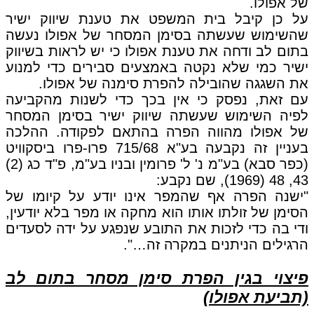
של אפולו.
על כן קיבל בית המשפט את טענת שיווק ישיר
שהשימוש שעשתה בסימן המסחר של אפולו נעשה
בתום לב ודחה את טענת אפולו כי יש לראות בשיווק
ישיר כמי שלא נקטה באמצעים סבירים כדי למנוע
את השגגה שהובילה להפרת סימנה של אפולו.
עם זאת, נפסק כי אין בכך כדי לשנות מהקביעה
לפיה השימוש שעשתה שיווק ישיר בסימן המסחר
של אפולו מהווה הפרה בהתאם לפקודה. ההלכה
בעניין זה נקבעה בע"א 715/68 פרו-פרו ביסקוויט
(כפר סבא) בע"מ נ' ל' פרומין ובניו בע"מ, פ"ד כג (2)
43, 48 (1969), שם נקבע:
"ישנה הפרה אף שהמפר אינו יודע על קיומו של
הסימן של זולתו אותו הוא מחקה או מפר בלא יודעין,
ודי בה כדי לזכות את התובע שנפגע על ידה לסעדים
הרגילים הניתנים במקרה זה…".
פיצוי בגין הפרת סימן מסחר בתום לב
(תביעת אפולו)