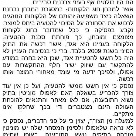
הם היו בולטים אף בעיני צרכנים סבירים.
אשר למבחן חוג הלקוחות- במסגרת המבחן נבחנת
השאלה כיצד משפיעה זהותם של הלקוחות הנוהגים
לרכוש את הסחורה על הסיכוי להטעיה ביחס למוצר.
נקבע בפסיקה כי ככל שמדובר בחוג לקוחות
מצומצם ומובחן, כך פוחתת סכנת ההטעיה.
הלקוחה בעניינו היא אגד, אשר רכשה את התיק
הסיני בשנת 2009 בלבד. ברי כי בנסיבות העניין לא
היה כל חשש להטעיית אגד, שכן היא בחרה במודע
להתקשר עם שיווק ישיר חלף ההתקשרות עם
אפולו, ולפיכך ידעה מי עומד מאחורי המוצר אותו
רכשה.
נפסק כי אין חשש ממשי להטעיה, ועל כן אין עוד
צורך להכריע בשאלה האם לאפולו מוניטין בתיק
נשוא התובענה, אם לאו מאחר והתנאים להוכחת
העוולה הינם מצטברים ודי בכך שחלקו אינו
מתקיים.
למעלה מן הצורך, יצוין כי על פני הדברים, נפסק כי
לא נראה שלאפולו ולסימן המסחר שלה יש מוניטין
מובהק בתיקים נושא התובענה, באופן שסימן