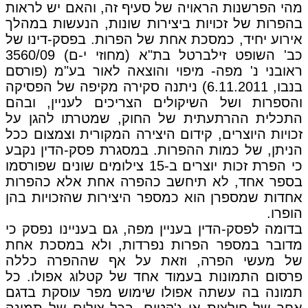
מהי הפרשנות הראויה של סעיף זה, והאם יש לראות
בהפרות של זכויות ביצירות שונות, הנעשות במהלך
אירוע יחיד, כמסכת אחת של הפרות. בפסק-דינו של
כב' השופט זילברטל בת"א (מחוזי י-ם) 3560/09
ראובני נ' מפה- מיפוי והוצאה לאור בע"מ (פורסם
בנבו, 6.11.2011) ניתנה סקירה מקיפה של הפסיקה
והספרות ושל השיקולים הצריכים לעניין, ובהם
התכלית ההרתעתית של החוק, שמטרתו להגן על
זכויות היוצרים, קידום היצירה המקורית וצמצום ככל
הניתן, של כמות ההפרות. במסגרת פסק-הדין נקבע
כי הפרת זכות יוצרים ב-15 צילומים שונים שפורסמו
בספר אחד, לא תיחשב כהפרה אחת אלא כהפרות
אחדות שמספרן הוא כמספר היצירות שהזכויות בהן
הופרו.
בדומה לפסק-הדין בעניין מפה, גם בעניינו נפסק כי
מדובר במספר הפרות נפרדות, ולא במסכת אחת
של מעשי הפרה, וזאת על אף שההפרה כללה
פרסום התמונות בעמוד אחד של קטלוג אפולו. כל
תמונה בה עשתה אפולו שימוש מפר עוסקת בדגם