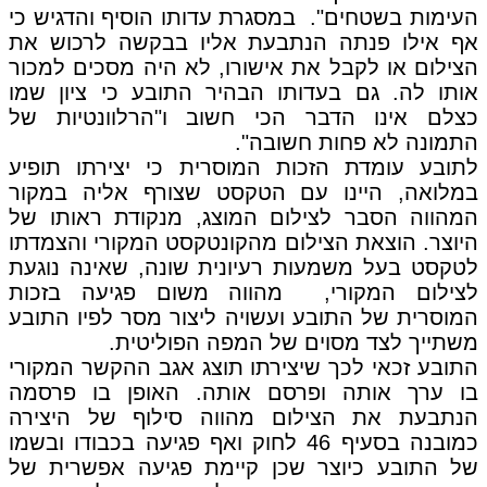
העימות בשטחים". במסגרת עדותו הוסיף והדגיש כי
אף אילו פנתה הנתבעת אליו בבקשה לרכוש את
הצילום או לקבל את אישורו, לא היה מסכים למכור
אותו לה. גם בעדותו הבהיר התובע כי ציון שמו
כצלם אינו הדבר הכי חשוב ו"הרלוונטיות של
התמונה לא פחות חשובה".
לתובע עומדת הזכות המוסרית כי יצירתו תופיע
במלואה, היינו עם הטקסט שצורף אליה במקור
המהווה הסבר לצילום המוצג, מנקודת ראותו של
היוצר. הוצאת הצילום מהקונטקסט המקורי והצמדתו
לטקסט בעל משמעות רעיונית שונה, שאינה נוגעת
לצילום המקורי, מהווה משום פגיעה בזכות
המוסרית של התובע ועשויה ליצור מסר לפיו התובע
משתייך לצד מסוים של המפה הפוליטית.
התובע זכאי לכך שיצירתו תוצג אגב ההקשר המקורי
בו ערך אותה ופרסם אותה. האופן בו פרסמה
הנתבעת את הצילום מהווה סילוף של היצירה
כמובנה בסעיף 46 לחוק ואף פגיעה בכבודו ובשמו
של התובע כיוצר שכן קיימת פגיעה אפשרית של