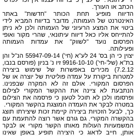
הכתב או העורך.
הדיווח מופיע תחת הכותר "חדשות" באתר
האינטרנט של העמותה, מדובר בדיווח המביא לידי
ביטוי את המצע הרעיוני של העמותה ולכן לא ניתן
להתייחס אליו כאל דיווח עיתונאי, שהרי מקור ואופי
הפרסום נועד "לשווק" את עמדות העמותה
ופעילותה.
יצוין כי הן בס' 24 לע"א (חי') 55947-09-14 הנ"ל והן
בת"א (של'-חי') 9916-10-10 זיו נ' בניון (פורסם בנבו,
7.2.12) מכירים באפשרות של שימוש ביצירה
למטרות ביקורת על עמדה פוליטית של יוצרה או של
הפרסום המקורי. אולם זה לא המקרה שבפנינו.
הנתבעת לא ציינה את ההקשר המקורי לצילום
ופרסומו ולכן לא תוכל לטעון כי פרסמה את הצילום
במטרה לבקר את העמדה המוצגת בהקשר המקורי.
כך, לבעל הזכויות ביצירה קיימת זכות שיצירתו תוצג
בהקשרה המקורי. גם גורם אשר רוצה להתעמת עם
המשמעויות העולות מאותו הקשר מקורי או לבקר
אותן, חייב לדאוג כי היצירה תופיע באופן שאינו