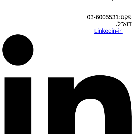
טל:03-6005572
פקס:03-6005531
דוא"ל:
office@dwo.co.il
Linkedin-in