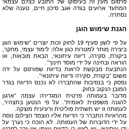
פרסום מעין זה בעיסוקו של התובע כצלם עצמאי
המתעד ארועים בגדה אגב סיכון חיים, טענה שלא
נסתרה.
הגנת שימוש הוגן
על פי לשון סעיף 19 לחוק זכות יוצרים "שימוש הוגן
ביצירה מותר למטרות כגון אלה: לימוד עצמי, מחקר,
ביקורת, סקירה, דיווח עיתונאי, הבאת מובאות, או
הוראה ובחינה על ידי מוסד חינוך".
הנתבעת מבקשת לראות בדיווח שפורסם על ידה
משום "בקורת, סקירה ודיווח עיתונאי".
נפסק כי בנסיבות שהתבררו לא נכנס הדיווח בגדר
המובן הנקוב בחוק.
מדובר בעמותה פרטית המגדירה עצמה "ארגון
להגנה משפטית לאומית". על פי הנטען בתצהיר,
לעמותה זו יש תשתית פוליטית ורעיונית מוצקה.
מהראיות התברר כי הדיווח אליו הוצמד הצילום נוסח
על ידי הדוברות של העמותה. לא הוכח כי נערך על
ידי עיתונאי. יש לציין כי בדיווח עצמו אין זכר לפרטי