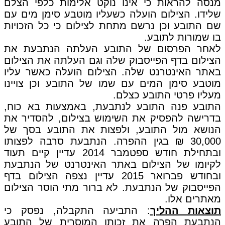
מנסה להראות כי אינו נוקט אלימות כלפי הצלם
שלידו. הצילום הועלה כשעליו מוטבע סימן מים עם
שם התובע וכן נרשם מתחת לצילום כי כל הזכויות
בו שמורות לתובע.
לאחר הפרסום של התובע העלתה הנתבעת את
הצילום בדף הפייסבוק שלה וגם העלתה את הצילום
באתר האינטרנט שלה. הצילום הועלה כאשר עליו
מוטבע סימן המים עם שמו של התובע וכן צויינו
מעליו פרטי התובע כצלם.
התובע פנה התובע לנתבעת, באמצעות בא כוח,
בדרישה להפסיק את השימוש בצילום, להסדיר את
הנושא מול התובע, ולפצות את התובע בסך של
30,000 ₪ בגין ההפרה. הנתבעת סרבה לפצותו
ובתחילת חודש ספטמבר 2014 עדיין קיים תעוד
לקיומו של הצילום באתר האינטרנט של הנתבעת
ובחודש פברואר 2015 עדיין נצפה הצילום בדף
הפייסבוק של הנתבעת. לא ברור מתי הוסר הצילום
מאתרים אלו.
תוצאות ההליך
: התביעה התקבלה, נפסק כי
הנתבעת הפרה את זכותו המוסרית של התובע