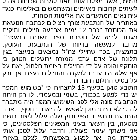
תמימי, אשר מצלם אותו. זאת למרות שכוחות צה"ל
לעיתים קרובות מאיימים ומשתמשים באלימות כנגד
עיתונאים המתעדים את אלימות הכוחות.
באתריה של הנתבעת צורף הצילום לכתבה הנושאת
את הכותרת "כבר 12 ימים ארבעה חיילים ותיקים
מגדוד לביא של חטיבת כפיר יושבים במעצר".
מדובר למעשה בדיווח של הנתבעת, העוסק,
בתמצית, בכך שחיילי צה"ל נמצאים במעצר בגין
תלונה של אדם ערבי ממזרח ירושלים הטוען כי
הותקף והוכה על ידי החיילים בצומת חלחול, זאת על
אף שלא היו עדים למקרה והחיילים נעצרו אך ורק
על בסיס התלונה הבודדה.
התובע טוען בסעיף 15 לתצהירו כי "בשימוש המפר
יש כדי לפגוע בכבודי, בשמי ובמעמדי. לו רק היתה
הנתבעת פונה אלי לפני השימוש המפר היה מתברר
לה כי לא הייתי מוכן לאפשר לה זאת. בנוסף, באתר
הנתבעת ובחשבון הפייסבוק שלה עלול ליצור רושם
מוטעה, בין השאר בעיני המפגינים הפלסטינים, כי
אני משתף עימה פעולה, והדבר עלול לסכן אותי
במידת מה ואף לפגוע באפשרותי לצלם באזורי