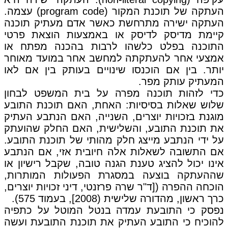
העתקה של תוכנת המקור (program code) עצמה.
העתקה ישירה מתרחשת כאשר אדם מעתיק תוכנה
קיימת מדיסק לדיסק או באמצעות הוצאת פרטי
התוכנה בפלט כלשהו לרבות בהכנה מפתח או
אמצעי אחר להעתקתה למחשב אחר במועד מאוחר
יותר. בין אם הוכנסו שינויים בעותק בין אם לאו
המעתיק עותק מפר.
כדי לזהות תוכנה מפרה על בית המשפט לבחון
שלוש שאלות בסיסיות: האחת, האם תוכנת התובע
מוגנת בזכויות יוצרים, השנייה, האם הנתבע העתיק
את תוכנת התובע, והשלישית, האם החלק שהועתק
על ידי הנתבע מייצג חלק מהותי של תוכנת התובע.
אם התשובה לשאלות אלה חיובית אזי, אם הנתבע
אינו יכול להציג טענת הגנה טובה, שקבל רישיון או
שההעתקה בוצעה במסגרת הפעולות המותרות,
הוכחה ההפרה ([ד"ר שרה פרזנטי, דיני זכויות יוצרים,
כרך ראשון, מהדורה שלישית (2008], בעמוד 575).
נפסק כי התובעת עמדה בנטל המוטל על כתפיה
להוכיח כי התובע העתיק את תוכנת התובעת ועשה