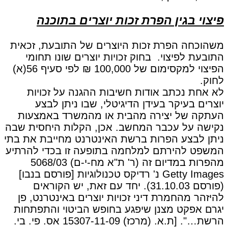
פיצוי בגין הפרת זכות יוצרים בתוכנה
משהוכחה הפרת זכות היוצרים של התובעת, זכאית
התובעת לפיצוי. בחוק זכויות יוצרים שונו תחומי
הפיצוי למקסימום של 100,000 ₪ לפי סעיף 56(א)
לחוק.
לא אחת נכתב אודות חשיבות ההגנה על זכויות
יוצרים בעיקר בעידן הדיגיטלי, שבו ניתן לבצע
העתקה של יצירה מהבית או מהמשרד באמצעות
נקישה על עכבר המחשב. אכן, הקלות היחסית שבה
ניתן לבצע הפרות ברשת האינטרנט מחייבת את בתי
המשפט להירתם למלחמה בתופעה זו בכדי להרתיע
מהפרות במדיום זה (ר' ת"א מח-י-ם) 5068/03
Getty Images נ' רדיקס טכנולוגיות [פורסם בנבו]
(פורסם 31.10.03). יחד עם זאת, יש הקוראים
להיזהר מהחמרת דיני זכויות יוצרים באינטרנט, פן
יגרם אפקט מצנן שיפגע בחופש הביטוי והתפתחות
הרשת…". [ת.א. (מרכז) 15307-11-09 אס. פי. בי.