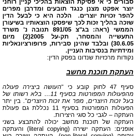
סבורים כי אי פסיקת הוצאות בהליכי קניין רוחני
יוצר אפקט מצנן כנגד תובעים ומדרבן מפרים
להפר זכויות יוצרים. הלכה היא כי לבעל הדין
שזכה בהליך זכות לכך שיפסקו הוצאותיו בשיעורן
הממשי (ראה: בג"צ 891/05 תנובה נ' משרד
התעשייה והמסחר, תק-על 2005(2) מיום
30.6.05) ובלבד שהינן סבירות, פרופורציונאליות
ומידתיות בנסיבות העניין.
נקודות מרכזיות שנדונו בפסק הדין:
העתקת תוכנת מחשב
סעיף 47 לחוק קובע כי "
העושה ביצירה פעולה
מהפעולות המפורטות בסעיף 11… בלא רשותו של
בעל זכות היוצרים, מפר את זכות היוצרים
". בין יתר
הפעולות המפורטות בסעיף 11 נכללת גם פעולת
העתקה – לגבי כל סוגי היצירות.
העתקה של תוכנת מחשב יכולה להתבצע בשני
אופנים: העתקה ישירה (literal copying) והעתקה
עקיפה (non-literal copying). העתקה ישירה היא