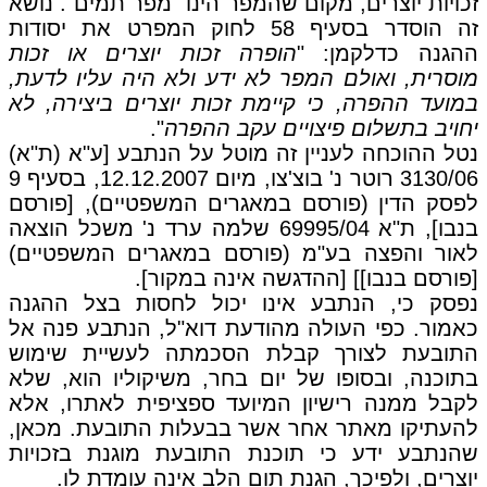
זכויות יוצרים, מקום שהמפר הינו "מפר תמים". נושא
זה הוסדר בסעיף 58 לחוק המפרט את יסודות
ההגנה כדלקמן: "
הופרה זכות יוצרים או זכות
מוסרית, ואולם המפר לא ידע ולא היה עליו לדעת,
במועד ההפרה, כי קיימת זכות יוצרים ביצירה, לא
יחויב בתשלום פיצויים עקב ההפרה
".
נטל ההוכחה לעניין זה מוטל על הנתבע [ע"א (ת"א)
3130/06 רוטר נ' בוצ'צו, מיום 12.12.2007, בסעיף 9
לפסק הדין (פורסם במאגרים המשפטיים), [פורסם
בנבו], ת"א 69995/04 שלמה ערד נ' משכל הוצאה
לאור והפצה בע"מ (פורסם במאגרים המשפטיים)
[פורסם בנבו]] [ההדגשה אינה במקור].
נפסק כי, הנתבע אינו יכול לחסות בצל ההגנה
כאמור. כפי העולה מהודעת דוא"ל, הנתבע פנה אל
התובעת לצורך קבלת הסכמתה לעשיית שימוש
בתוכנה, ובסופו של יום בחר, משיקוליו הוא, שלא
לקבל ממנה רישיון המיועד ספציפית לאתרו, אלא
להעתיקו מאתר אחר אשר בבעלות התובעת. מכאן,
שהנתבע ידע כי תוכנת התובעת מוגנת בזכויות
יוצרים, ולפיכך, הגנת תום הלב אינה עומדת לו.