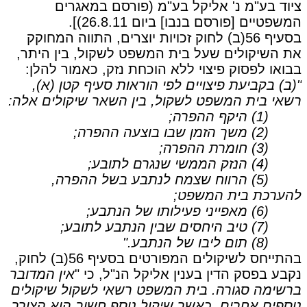
ציוד בע"מ נ' אליקל בע"מ (פורסם במאגרים
המשפטיים [פורסם בנבו] ביום 26.8.11)].
בסעיף 56(ב) לחוק זכויות יוצרים, התווה המחוקק
את השיקולים שעל בית המשפט לשקול, בין היתר,
בבואו לפסוק פיצוי ללא הוכחת נזק, כאמור להלן:
"(ב) בקביעת פיצויים לפי הוראות סעיף קטן (א),
רשאי בית המשפט לשקול, בין השאר שיקולים אלה:
(1) היקף ההפרה;
(2) משך הזמן שבו בוצעה ההפרה;
(3) חומרת ההפרה;
(4) הנזק הממשי שנגרם לתובע;
(5) הרווח שצמח לנתבע בשל ההפרה,
להערכת בית המשפט;
(6) מאפייני פעילותו של הנתבע;
(7) טיב היחסים שבין הנתבע לתובע;
(8) תום ליבו של הנתבע."
בהתייחס לשיקולים המפורטים בסעיף 56(ב) לחוק,
נקבע בפסק הדין בענין אליקל הנ"ל, כי "
אין המדובר
ברשימה סגורה. בית המשפט רשאי לשקול שיקולים
נוספים אחרים, כאשר שיקול נוסף חשוב הוא הצורך