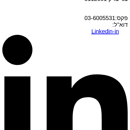
טל:03-6005572
פקס:03-6005531
דוא"ל:
office@dwo.co.il
Linkedin-in