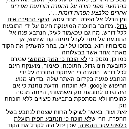
בהרתעה מפני חזרה על ההפרה והרתעת מפירים
אחרים מלבצע הפרות דומות…
".
ומן הכלל אל הפרט. מחד גיסא,
היקף ההפרה אינו
גדול
. מדובר בתוכנה המוענקת חינם על ידי התובעת
לכל דורש. מה גם שכאמור לעיל, הנתבע פנה אל
התובעת על מנת לקבל ממנה קוד שימוש, אך,
מסיבותיו הוא, בסופו של יום, בחר להעתיק את הקוד
מאתר אחר אשר בבעלותה.
כמו כן, נפסק כי
לא הוכח כי הנזק הממשי
שנגרם
לתובעת הינו גדול. התוכנה, כאמור, מוענקת חינם
לכל דורש. הטענה כי העתקת התוכנה על ידי
הנתבע פגעה בקידום האתר שלה בדירוג מנוע
החיפוש google, לא הוכחה. הדעת נותנת כי אם
היה נגרם לתובעת נזק משמעותי, הייתה מנסה
להוכיחו ולא מסתפקת בתביעת פיצויים ללא הוכחת
נזק.
זאת ועוד, באשר לשיקול הרווח שצמח לנתבע בשל
ההפרה, הרי ש
לא הוכח כי הנתבע הפיק תועלת
כלשהי עקב ההפרה
, שכן יכול היה לקבל את הקוד