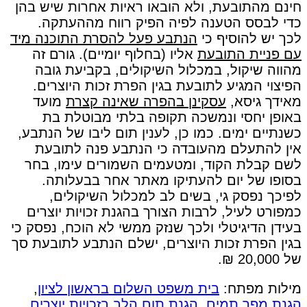
חינם מהתובעת, ולא הובאו ראיות אחרות שיש בהן
כדי לבסס הטענה לפיה הפיק רווח מההעתקה.
לכך יש להוסיף כי
הנתבע פעל להסרת התוכנה מיד
עם פניית התובעת
אליו (בחלוף יומיים). גורם זה
מהווה שיקול, במכלול השיקולים, בקביעת גובה
הפיצוי המגיע לתובעת בגין הפרת זכות היוצרים.
מאידך גיסא,
עסקינן בהפרה שאינה קצרת
מועד
באופן יחסי ונמשכה תקופה בלתי מבוטלת בת
כשנתיים ימים. כמו כן, לענין תום ליבו של הנתבע,
אין להתעלם מהעובדה כי הנתבע פנה לתובעת
לשם קבלת הקוד, ומטעמים השמורים עימו, בחר
בסופו של יום להעתיקו מאתר אחר בבעלותה.
לפיכך נפסק גי, בשים לב למכלול השיקולים,
כמפורט לעיל, לרבות הצורך בהגנת זכויות יוצרים
בעידן הדיגיטלי ולכך שנזק ממשי לא הוכח, נפסק כי
בגין הפרת זכות היוצרים, ישלם הנתבע לתובעת סך
של 20,000 ₪.
מילות מפתח:
בית משפט השלום בראשון לציון
,
הגנת מפר תמים
,
הגנת תום הלב בזכויות יוצרים
,