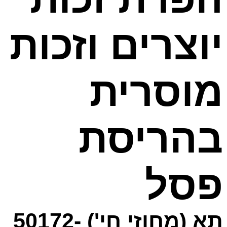
יוצרים וזכות
מוסרית
בהריסת
פסל
תא (מחוזי חי') 50172-