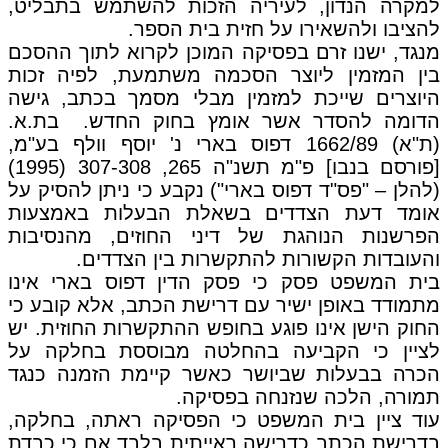
למקרה הנדון, לעיריה הזכות להשתמש בתבליט,
להציבו ולהשאירו על חזית בית הספר.
מנגד, ישנו זרם בפסיקה המוכן לקרוא לתוך ההסכם
בין המזמין ליוצר הסכמה משתמעת, לפיה זכות
היוצרים שייכת למזמין מבלי מסמך בכתב, גישה
הדומה להסדר אשר אומץ בחוק החדש. בת.א.
(ת"א) 1662/89 דפוס בארי נ' יוסף וולף בע"מ,
[פורסם בנבו] פ"מ תשנ"ה 265, 307-308 (1995)
(להלן – "פס"ד דפוס בארי") נקבע כי ניתן להסיק על
אומד דעת הצדדים בשאלת הבעלות באמצעות
הפרשנות הנוהגת של דיני החוזים, מהנסיבות
והעובדות הקשורות להתקשרות בין הצדדים.
בית המשפט פסק כי פסק הדין דפוס בארי אינו
מתמודד באופן ישיר עם דרישת הכתב, אלא קובע כי
החוק הישן אינו פוגע בחופש ההתקשרות החוזית. יש
לציין כי הקביעה בהחלטה מבוססת בחלקה על
הכרה בבעלות שביושר כאשר קיימת הזמנה כנגד
תמורה, הלכה שנזנחה בפסיקה.
עוד ציין בית המשפט כי הפסיקה ראתה, בחלקה,
בדרישת הכתב כדרישה ראייתית בלבד אם כי כבדת