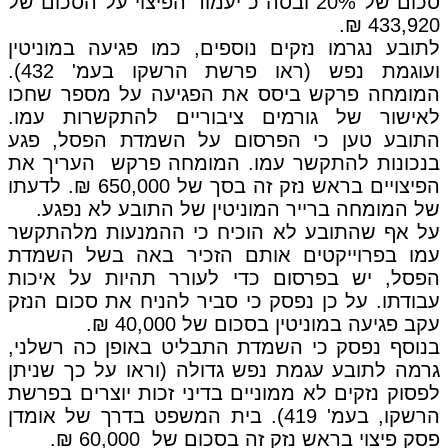
סכום של 20% ובסה"כ יעמוד הפיצוי על הסכום של
433,920 ₪.
לתובע נגרמו נזקים נוספים, כמו פגיעה במוניטין
ועוגמת נפש (ראו פרשת הרשקו בעמ' 432).
המומחה פרקש ביסס את הפגיעה על מספר שחכו
לאישור של גורמים ציבוריים להתקשרות עמו.
התובע טען כי הפרסום על השמדת הפסל, פגע
בנכונות להתקשר עמו. המומחה פרקש העריך את
הפיצויים בראש נזק זה בסך של 650,000 ₪. לדעתו
של המומחה ברייר המוניטין של התובע לא נפגע.
על אף שהתובע לא הוכיח כי ההמנעות מלהתקשר
עמו בפרוייקטים אותם הזכיר באה בשל השמדת
הפסל, יש בפרסום כדי לעורר תהיות על איכות
עבודתו. על כן נפסק כי סביר להניח את סכום הנזק
עקב פגיעה במוניטין בסכום של 40,000 ₪.
בנוסף נפסק כי השמדת התבליט באופן כה רשלני,
גרמה לתובע עגמת נפש גדולה (וראו על כך שניתן
לפסוק נזקים לא ממוניים בדיני זכות יוצרים בפרשת
הרשקו, בעמ' 419). בית המשפט בדרך של אומדן
פסק פיצוי בראש נזק זה בסכום של 60,000 ₪.