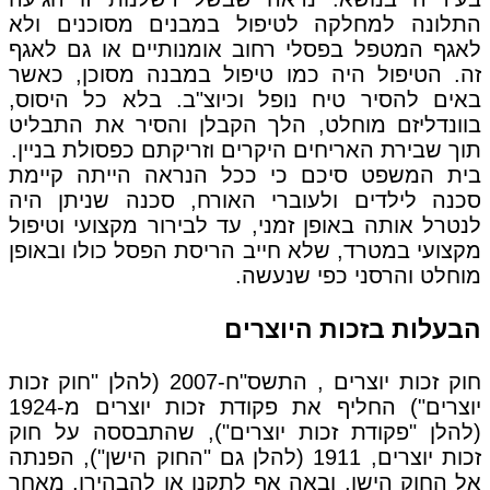
התלונה למחלקה לטיפול במבנים מסוכנים ולא
לאגף המטפל בפסלי רחוב אומנותיים או גם לאגף
זה. הטיפול היה כמו טיפול במבנה מסוכן, כאשר
באים להסיר טיח נופל וכיוצ"ב. בלא כל היסוס,
בוונדליזם מוחלט, הלך הקבלן והסיר את התבליט
תוך שבירת האריחים היקרים וזריקתם כפסולת בניין.
בית המשפט סיכם כי ככל הנראה הייתה קיימת
סכנה לילדים ולעוברי האורח, סכנה שניתן היה
לנטרל אותה באופן זמני, עד לבירור מקצועי וטיפול
מקצועי במטרד, שלא חייב הריסת הפסל כולו ובאופן
מוחלט והרסני כפי שנעשה.
הבעלות בזכות היוצרים
חוק זכות יוצרים , התשס"ח-2007 (להלן "חוק זכות
יוצרים") החליף את פקודת זכות יוצרים מ-1924
(להלן "פקודת זכות יוצרים"), שהתבססה על חוק
זכות יוצרים, 1911 (להלן גם "החוק הישן"), הפנתה
אל החוק הישן, ובאה אף לתקנו או להבהירו. מאחר