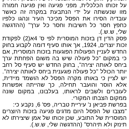
על זכותו הכלכלית, מפני פגיעה ואין פגיעה חמורה
מזו שנעשתה על ידי הנתבעת במקרה זה כאשר
עובדיה הסירו את הפסל מכיכר העיר ונהגו כלפיו
כחפץ חסר כל חשיבות וחסר כל ערך" (ההדגשה
שלי, ש.ש.).
פסק הדין דן בזכות המוסרית לפי ס' 4א(2) לפקודת
זכות יוצרים, 1924, אך אותו סעיף דומה לקבוע בחוק
החדש לעניין הפעולות הפוגעות בזכות המוסרית, אם
כי במקום "כל פעולה שיש בה משום הפחתת ערך
ביחס לאותה יצירה", בחוק החדש יש סעיף סל רחב
יותר הכולל "כל פעולה פוגענית ביחס לאותה יצירה".
יש לציין כי באותו מקרה הפסל לא הושמד מיידית,
אלא הוסר והועבר תחילה, כך שהייתה אפשרות
לעוברים ולשבים לראותו, בעלבונו, במקום שונה
ממקום הצבתו המקורי.
בפרשת פביאן נ' עיריית טבריה, פס' 6, נקבע כי:
"מצבו של הפסל היום מדגים פגיעה בזכות היוצרים
המוסרית של התובע, שכן זכותו של אמן שיצירתו לא
תינזק ולא תיהרס" (ההדגשה שלי, ש.ש.).