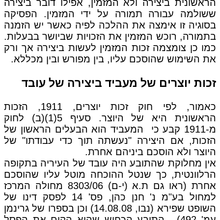
הראשונית ביצירה ולא המזמין, אפילו דובר ביצירה
ששולמה עבורה תמורה על ידי המזמין. הפסיקה
בסוגיה זו אימצה את ההלכה לפיה כאשר יש הזמנה
בתמורה, רוכש המזמין את הזכויות שביושר בבעלות.
כמו כן צומצמה זכות המזמין לעשות ביצירה אך ורק
את השימוש שהוסכם עליו, בין מפורש ובין מכללא.
זכות יוצרים של מעביד ביצירה של עובד
כאמור, לפי חוק זכות יוצרים, 1911, הזכות
הראשונית היא של היוצר. סעיף 5(1)(ב) לחוק
מ-1911 קבע כי המעביד הוא הבעלים הראשון של
הזכות, אם היצירה "נעשתה תוך כדי עבודתו" של
היוצר ולא הוסכם ביניהם אחרת.
אין מחלוקת שהתובע היה עובד של העיריה בתקופה
הרלוונטית, כך שנטל ההוכחה מוטל עליו שהוסכם
אחרת (ראו גם ת.א (י-ם) 8303/06 מחולה המרכז
למחול בע"מ נ' חנן כהן, פס' 14 לפסק דינו של
השופט שפירא (נבו, 14.08.08) וכן בספרו של גרינמן
עמ' 492). התובע הכחיש שהוא הקים את הפסל