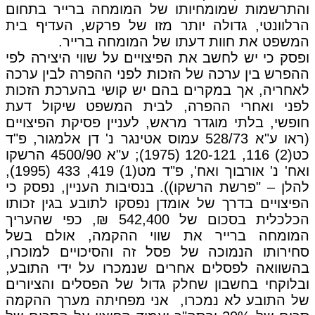
והתרשמות שמומחיותו של המומחה ברייר בתחום
הרלוונטי, גדולה יותר מזו של פרקש, העדיף בית
המשפט את חוות דעתו של המומחה ברייר.
ופסק כי יש לחשב את הפיצויים על שווי היצירה לפי
ההפרש בין ערכה של הזכות לפני ההפרה לבין ערכה
לאחריה, אך במקרים בהם יש קושי בהערכת הזכות
לפני ואחרי ההפרה, לבית המשפט שיקול דעת
חופשי, בלתי מוגדר מראש, לעניין פסיקת הפיצויים
(ראו ע"א 528/73 עמוס אטינגר נ' דן אלמגור, פ"ד
כט(2) 116, 120-121 (1975); ‏ע"א 4500/90 הרשקו
ואח' נ' אורבוך ואח', פ"ד מט(1) 419, 433 (1995),
להלן – "פרשת הרשקו)). בנסיבות העניין, נפסק כי
הפיצויים בדרך של אומדן נפסקו לתובע בגין זכותו
הכלכלית בסכום של 542,400 ₪, כפי שהעריך
המומחה ברייר את שווי ההקמה, אולם בשל
סחירותו הנמוכה של פסל זה והסיכויים למוכרו,
בהשוואה לפסלים אחרים שנמכרו על ידי התובע,
ובלוקחי בחשבון שחלק גדול של הפסלים והציורים
של התובע לא נמכרו, אני מפחיתה מערך ההקמה