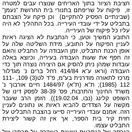
חציבת הציור בתוך האריחים שנוצרו עבים למטרה
זו, פיקוח על שריפתם בתנורי בית החרושת "נעמן"
(שבינתיים הפסיק להתקיים) וכן פיקח על הצבתם
בתבליט על ידי עובדי העירייה. בכל התהליך לא היה
עליו כל פיקוח של העירייה.
התובע המשיך וטען, כי הנתבעת לא הציגה ראיות
לעניין הפיקוח על התובע, מידת השליטה שלה על
אופן הכנת התבליט, זמן העבודה על התבליט והאם
זה חפף את שעות העבודה בעיריה, וכיוצא באלה
עובדות שמהן ניתן להסיק אם היצירה נוצרה תוך כדי
העבודה (וראו ע"א 414/84 רחל ברים נ' מגדלור
מרכז לתאורה מודרנית בע"מ, פ"ד לט(3) 109, 111-
112 (1985); ת"א (ת"א) 1484/97 חיים אורבוך נ'
משרד החינוך והתרבות, פס' 38-39 לפסק דינו של
השופט קלינג (נבו, 19.02.04)). הזמן הרב שעבר
מקשה על הצדדים להביא ראיות או נתונים לעניין
הזה. אמנם עובדי העירייה סייעו בהצבת התבליט על
חזית קיר בית הספר, אך אין זה קשור ליצירת
התבליט עצמו.
הגרסה של הנתבעת נשענת בעיקרה על מכתבו של