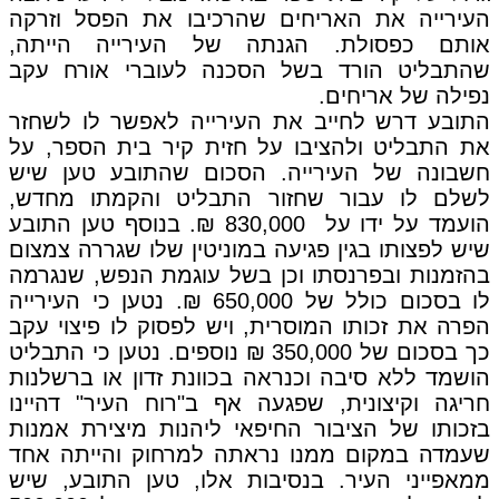
העירייה את האריחים שהרכיבו את הפסל וזרקה
אותם כפסולת. הגנתה של העירייה הייתה,
שהתבליט הורד בשל הסכנה לעוברי אורח עקב
נפילה של אריחים.
התובע דרש לחייב את העירייה לאפשר לו לשחזר
את התבליט ולהציבו על חזית קיר בית הספר, על
חשבונה של העירייה. הסכום שהתובע טען שיש
לשלם לו עבור שחזור התבליט והקמתו מחדש,
הועמד על ידו על 830,000 ₪. בנוסף טען התובע
שיש לפצותו בגין פגיעה במוניטין שלו שגררה צמצום
בהזמנות ובפרנסתו וכן בשל עוגמת הנפש, שנגרמה
לו בסכום כולל של 650,000 ₪. נטען כי העירייה
הפרה את זכותו המוסרית, ויש לפסוק לו פיצוי עקב
כך בסכום של 350,000 ₪ נוספים. נטען כי התבליט
הושמד ללא סיבה וכנראה בכוונת זדון או ברשלנות
חריגה וקיצונית, שפגעה אף ב"רוח העיר" דהיינו
בזכותו של הציבור החיפאי ליהנות מיצירת אמנות
שעמדה במקום ממנו נראתה למרחוק והייתה אחד
ממאפייני העיר. בנסיבות אלו, טען התובע, שיש