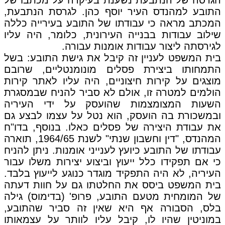
התובע למהנדס העיר יוסף כהן. לגרסת הנתבעת,
המכתב מראה כי עבודתו של התובע בעירייה כללה
שילוב עבודות בבנייה העירונית, כלומר, היה עליו
לגירסתה ליצור עבודות אומנות עבורה.
בית המשפט לעניין זה קיבל את גישת התובע: בשל
התמחותו ביצירת פסלים מונומנטליים, שרובם
מוצגים על קירות חיצוניים, היה עליו לאתר קירות
הולמים למטרה זו, אולם לא סביר להניח שבמסגרת
השעות המצומצמות שהועסק על ידי העיריה
ובמשכורת בה הועסק, הוא נטל על עצמו לבצע גם
את עבודת היצירה של פסלים כאלו. בנוסף, בדו"ח
המהנדס, "דין וחשבון שנתי" לשנת 1964/65, תוארה
עבודתו של התובע כיועץ לענייני אומנות. ניתן להניח
כי אם תפקידו כלל ייעוץ וביצוע יצירות משלו עבור
העיריה, לא היה התפקיד מוגדר כנוגע לייעוץ בלבד.
בית המשפט ביסס את החלטתו גם על חוות דעתה
של המומחית מטעם התובע, פרופ' (בדימוס) גילה
בלס, הסבורה אף היא שאין זה סביר שהתובע,
במוניטין שהיו לו, קיבל עליו לוותר על עצמאותו