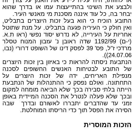
או להזזתו, היה עליה ליידע את האמן על צורך זה
ולבצע את השינוי בהתייעצות עמו או בדרך שהוא
יבחר בה, כל עוד איננה מסכנת מי מאנשי העיר.
התובע הוכיח כי הוא בעל זכות היוצרים בתבליט,
ואין חולק כי העיריה פגעה בתבליט. על מנת שתוטל
אחריות על העירייה, לא נדרש יסוד נפשי (ראו ת.א.
(י-ם) 1192/99 שדה ראובן נ' עזבון המנוח טסלר
מרדכי ז"ל, פס' 39 לפסק דינו של השופט דרורי (נבו,
24.07.06)).
הנתבעת ניסתה להראות כי באיזון בין זכות היוצרים
של התובע לבטיחות האנשים החשופים לסכנה
מנפילת האריחים, ידה של זכות היוצרים על
התחתונה. ואולם נפסק כי ההתנהלות של הנתבעת
הייתה בלתי סבירה בכך שלא הביאה מומחה למקום
ובכך שלא פעלה לנטרל את הסכנה המיידית באופן
זמני עד שהדברים יתבררו לאשורם ובדרך שבה
הסירה את הפסל תוך כדי הריסתו המוחלטת.
הזכות המוסרית