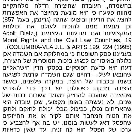
בהשמדה, העובדה שהיצירה חדלה מלהתקיים
מהווה פגיעה כי היא מונעת מהיוצר את האפשרות
להציג את הרעיון וביצועו שהגה (גרינמן, בעמ' 857)
וכן מונעת ממנו להוכיח לעולם את יכולותיו
המקצועיות ואת מודעותו העצמית (Adolf Dietz,
Moral Rights and the Civil Law Countries, 19
COLUMBIA-VLA J.L. & ARTS 199, 224 (1995)).
בענייננו פסק השופטת כי במחלוקת אם השמדה אכן
כלולה באיסורים לפגוע בזכות המוסרית של היצירה,
דעה היא כדעת הפוסקים בפסקי הדין הישראליים
שהובאו לעיל – דהיינו שגם השמדה גורמת לפגיעה
בשמו ובכבודו של היוצר. במקרה שלפנינו, כאשר
היצירה נזרקה כפסולת, יש בכך כדי להצביע
שהיצירה שנועדה להחזיק מעמד עשרות רבות של
שנים, לא נעשתה באופן מקצועי, שכן עובדה היא
שהאריחים נפלו, כביכול מבלי יכולת לחזקם ולתקן
את הטיח המחבר אותם לקיר או את החיזוקים
שהפסל דאג לעשות בזמנו. יש בה אף להצביע כי
ערכו של הפסל הוא כה זניח, עד שאין כדאיות