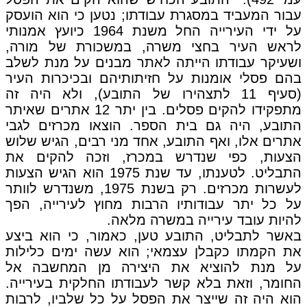
עבור המעביד במסגרת עבודתו; נטען כי הוא הועסק
על ידי העירייה החל משנת 1964 כיועץ אמנותי
לראש העיר בחצי משרה, במשכורת של מורה,
ושעיקר עבודתו הייתה לאתר מבנים על מנת לשלב
בהם פסלי אומנות על חזיתותיהם ובכיכרות העיר
(סעיף 11 לתצהירו של התובע), ולא היה זה
מתפקידו להקים פסלים. בין יתר 12 אתרים שאיתר
התובע, היה גם בית הספר. הוצאו מכרזים לגבי
אתרים אלו, ואף התובע, אחד מני רבים, הגיש שלוש
הצעות, כפי שנדרש במכרז, וזכה להקים את
התבליט. לטענתו, עד שנת 1975 הוא הגיש הצעות
לעשרות מכרזים. רק בשנת 1975, משנדרש לוותר
על כל יתר עבודותיו הרבות מחוץ לעירייה, הפך
להיות עובד עירייה במשרה מלאה.
באשר לתבליט, התובע טען, כאמור, כי הוא ביצע
את הקמתו כקבלן עצמאי; הוא עשה ימים כלילות
על מנת להוציא את היצירה מן המחשבה אל
החומר, וזאת בלא קשר לעבודתו החלקית בעירייה.
הוא היה זה שייצר את הפסל על כל שלביו, לרבות