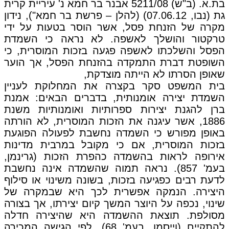
בת.א. (ב"ש) 5211/08 אבנר בר חמא נ' עיריית קרית
גת (נבו, 07.06.12) (להלן – פרשת בר חמא"), נידון
מקרה של הזנחת פסל, אשר הוסר בטעות על ידי
טרקטור והושלך לאשפה. לא נראה כי השמדת
הפסל והשלכתו לאשפה פגעה בזכות המוסרית, כי
השופטת דברת התמקדה בהזנחת הפסל, אך הוער
שאופן הסרתו לא הייתה מוצדקת,
בית המשפט סקר בקצרה את המחלוקת לעניין
השמדת יצירה אומנותית, בדברים הבאים: אמנת
ברן להגנת יצירות ספרותיות ואומנותיות משנת
1886, אשר עיגנה את הזכות המוסרית, לא הורתה
באופן מפורש כי השמדה נחשבת לפעולה הפוגעת
בזכות המוסרית, אם כי מקובל במרבית מדינות
אירופה לראות בהשמדה כהפרת הזכות (גרינמן,
בעמ' 857). נראה תמוה שהשמדה אינה נחשבת
לדעת רבים כפגיעה בזכות, בשונה משינוי או סילוף
היצירה. הנמקה אפשרית לכך היא שבמקרה של
שינוי, נכפה על היוצר המשך קיום יצירתו, אך בצורה
מסולפת. תוצאת ההשמדה היא שהיצירה חדלה
להתקיים (וייסמן, בעמ' 68). לפי הגישה המכירה