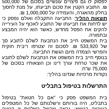
לפסוק לו גם פיצויים עונשיים בסכום של 500,000
₪. התובע הקטין את סכום תביעתו, על מנת לחסוך
בחלק מהאגרה, והעמידה על 1,000,000 ₪.
תוצאות ההליך
: התביעה התקבלה ואולם נפסק כי
יש לדחות את תביעתו של התובע לאכוף על העירייה
להקים את הפסל מחדש, כאשר הוא יהיה המבצע
ובתמורה.
בית המשפט חייב את הנתבעת לשלם לתובע סך
של 533,920 ₪. לסכום זה יצטרפו ריבית חוקית
והפרשי הצמדה מיום הגשת התביעה.
בנוסף חייב בית המשפט את הנתבעת לשלם לתובע
את שכר טרחת עורך דינו וכן הוצאותיו בסכום של
75,000 ש"ח.
נקודות מרכזיות שנדונו בהליך:
התרשלות בטיפול בתבליט
בית המשפט פסק כי "אם כל חטאת" בטיפול
בתבליט, היה בורותם ורשלנותם של כל המטפלים
בעירייה בנושא: נראה שבשל רשלנות זו הגיעה