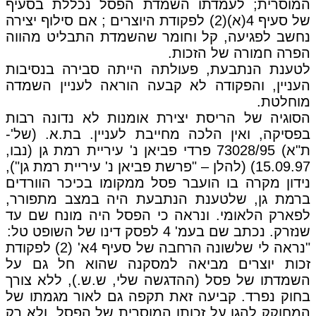
המוסרית; לעמדתו השמדת הפסל נכללת בסעיף
של סעיף 4(א)(2) לפקודת היוצרים ; אם סילוף יצירה
נחשב לפגיעה, קל וחומר שהשמדת התבליט מהווה
הפרה חמורה של הזכות.
לטענת הנתבעת, פעולתה הייתה סבירה בנסיבות
העניין, והפקודה לא קבעה הוראה לעניין השמדה
מוחלטת.
הסוגיה של הריסת יצירת אומנות לא נדונה רבות
בפסיקה, ואין הלכה מחייבת לעניין. בת.א. (של'-
ת"א) 73028/95 פרדי פביאן נ' עיריית רמת גן (נבו,
15.09.97) (להלן – "פרשת פביאן נ' עיריית רמת גן"),
נידון מקרה בו הועבר פסל ממקומו בכיכר הוורדים
ברמת גן, שלטענת הנתבעת היה במצב מתפורר,
לפארק הלאומי. ונראה כי הפסל היה מונח שם עד
שנזרק. נכתב שם בעמ' 4 לפסק דינו של השופט טל:
"נראה לי שלשונה הרחבה של סעיף 4א' (2) לפקודת
זכות יוצרים מביאה למסקנה שהוא חל גם על
השמדתו של פסל (ההדגשה שלי, ש.ש.), ללא צורך
בחוק נפרד. קביעה זאת תקפה גם לאור מגמתו של
המחוקק להגן על זכותו המוסרית של הפסל, ולא רק