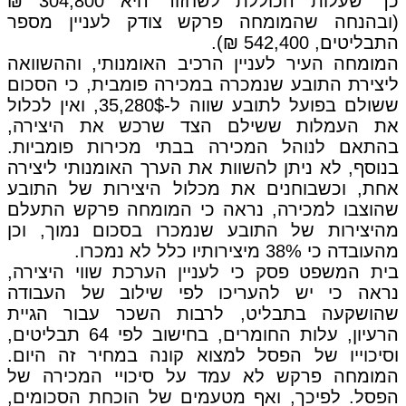
כך שעלות הכוללת לשחזור היא 304,800 ₪
(ובהנחה שהמומחה פרקש צודק לעניין מספר
התבליטים, 542,400 ₪).
המומחה העיר לעניין הרכיב האומנותי, וההשוואה
ליצירת התובע שנמכרה במכירה פומבית, כי הסכום
ששולם בפועל לתובע שווה ל-35,280$, ואין לכלול
את העמלות ששילם הצד שרכש את היצירה,
בהתאם לנוהל המכירה בבתי מכירות פומביות.
בנוסף, לא ניתן להשוות את הערך האומנותי ליצירה
אחת, וכשבוחנים את מכלול היצירות של התובע
שהוצבו למכירה, נראה כי המומחה פרקש התעלם
מהיצירות של התובע שנמכרו בסכום נמוך, וכן
מהעובדה כי 38% מיצירותיו כלל לא נמכרו.
בית המשפט פסק כי לעניין הערכת שווי היצירה,
נראה כי יש להעריכו לפי שילוב של העבודה
שהושקעה בתבליט, לרבות השכר עבור הגיית
הרעיון, עלות החומרים, בחישוב לפי 64 תבליטים,
וסיכוייו של הפסל למצוא קונה במחיר זה היום.
המומחה פרקש לא עמד על סיכויי המכירה של
הפסל. לפיכך, ואף מטעמים של הוכחת הסכומים,