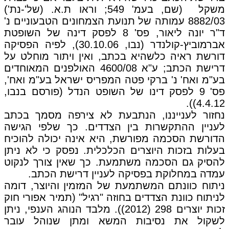
משקל (שם, בעמ' 549; וראו ת.א. (של'-נת')
8882/03 עמותה של תנועת הצמחונים הטבעוניים נ'
ד"ר יונה ליאור, פס' 8 לפסק דינה של השופטת
אברמוביץ-קולנדר (נבו, 30.10.06), לפיה הפסיקה
דורשת ראיה כלשהיא בכתב, ואין ויתור מוחלט על
דרישת הכתב; ע"א 4600/08 האולפנים המאוחדים
בע"מ ואח' נ' ברקי פטה המפריס ישראל בע"מ ואח',
פס' 9 לפסק דינו של השופט הנדל (פורסם בנבו,
4.4.12)).
נחזור לענייננו, הנתבעת לא צירפה מסמך בכתב
לעניין ההתקשרות בין הצדדים. כך שלפי הגישה
הדורשת הסכמה מפורשת, היא אינה יכולה להוכיח
בעלות בזכות היוצרים הכלכלית. נפסק כי לא ניתן
להסיק גם הסכמה משתמעת. כך שאין צורך לנקוט
עמדה במחלוקת בפסיקה לעניין דרישת הכתב.
ניתוח כוונתם המשתמעת של המזמין והיוצר, דומה
לניתוח כוונת הצדדים בחוזה "רגיל" (תמיר אפורי חוק
זכות יוצרים 298 (2012)). מלבד הנוהג הענפי, ניתן
לשקול את נסיבות המשא ומתן שנוהל עובר