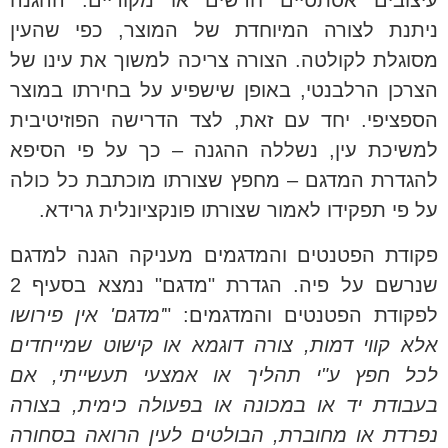
עיצובים אסתטיים חדשים או מקוריים. ההגנה
ניתנת לצורה המיוחדת של המוצר, כפי שהעין
מסוגלת לקולטה. הצורה צריכה למשוך את עינו של
הצרכן הרלבנטי, באופן שישפיע על בחירתו במוצר
הספציפי. יחד עם זאת, לצד הדרישה הפוזיטיבית
למשיכת עין, נשללה ההגנה – כך על פי הסיפא
להגדרת המדגם – מחפץ שצורתו מוכתבת כל כולה
על פי תפקידו לאמור שצורתו פונקציונלית גרידא.
פקודת הפטנטים והמדגמים מעניקה הגנה למדגם
שנרשם על פיה. הגדרת "מדגם" נמצא בסעיף 2
לפקודת הפטנטים והמדגמים: "
'מדגם' אין פירושו
אלא קווי דמות, צורה דוגמא או קישוט שמייחדים
לכל חפץ ע"י תהליך או אמצעי תעשייתי, אם
בעבודת יד או במכונה או בפעולה כימית, בצורה
נפרדת או מחוברת, הבולטים לעין הרואה בסחורה