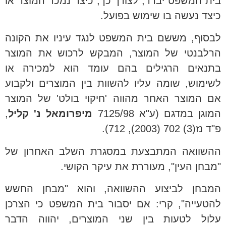
בית המשפט יברר, לצורך כך, כיצד נמכר המוצר או
כיצד נעשה בו שימוש בפועל.
לבסוף, מששם בית המשפט לנגד עיניו את הקונה
הרלבנטי של המוצר, המבקש לרכוש את המוצר
בתנאים הרגילים בהם עומד הוא למכירה או
לשימוש, שומה עליו להשוות בין המוצרים ולקבוע
אם המוצר האחר מהווה 'חיקוי בולט' של המוצר
המוגן במדגם (ע"א 7125/98
מיפרומאל נ' קליל
,
פ"ד נז(3) 702 (2003), 712).
ההשוואה המתבצעת במסגרת השלב האחרון של
"מבחן העין", מעוררת את עיקר הקושי.
המבחן לביצוע ההשוואה, והוא "מבחן החשש
להטעייה", קרי: אם יסבור בית המשפט כי הצרכן
עלול לטעות בין שני המוצרים, יהווה הדבר