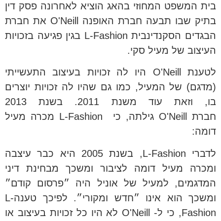
בית המשפט המחוזי בהאג הוציא לאחרונה פסק דין
בתיק שבו תבעה חברת האופנה O'Neill את חברת
הבגדים הסקנדינבית L-Fashion בגין פגיעה בזכויות
העיצוב של מעיל סקי.
לטענת O'Neill היו לה זכויות בעיצוב התעשייתי
(מדגם) של המעיל, כמו גם שהיו לה זכויות יוצרים
בו, וזאת עוד משנת 2011. בשנת 2013
חברת O'Neill גילתה, כי L-Fashion מכרה מעיל
דומה:
לדברי L-Fashion, בשנת 2005 היא כבר עיצבה
ומכרה מעיל דומה לציבור ומשכך מבחינת דיני
המדגמים, למעיל של אוניל היה ״פרסום קודם״
ומשכך הוא אינו ״חדש ומקורי״. לפיכך טענהL-
Fashion, כי ל- O'Neill לא היו כל זכויות בעיצוב או