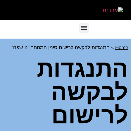
Home
»
התנגדות לבקשה לרישום סימן המסחר "נו-שפה"
התנגדות
לבקשה
לרישום