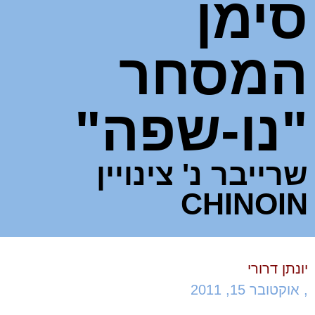
סימן
המסחר
"נו-שפה"
שרייבר נ' צינויין
CHINOIN
יונתן דרורי
,
אוקטובר 15, 2011