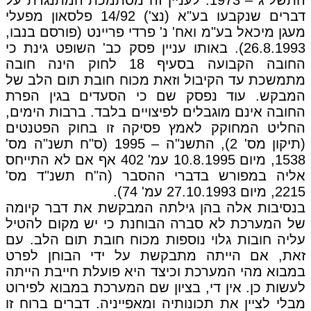
התשל"ג – 1973. לעניין זה מסתמכת המתנגדת על
דברים שנקבעו בע"א (נצ') 14/92 פלסאון מפעלי
מעגן מיכאל בע"מ ואח' נ' פרדי פריינט (פורסם בנבו,
26.8.1993). באותו עניין פסק כב' השופט גינת כי
החובה הקבועה בסעיף 18 לחוק הינה חובה
מתמשכת עד הקיבול וזאת מכוח חובת תום הלב של
המבקש. עוד נפסק שם כי הסעדים בגין הפרת
החובה אינם מוגבלים לפיצויים בלבד. ברבות הימים,
החליט המחוקק לאמץ פסיקה זו בחוק הפטנטים
(תיקון מס' 2), התשנ"ה – 1995 (ס"ח תשנ"ה מס'
1538, מיום 10.8.1995 עמ' 402 אף אם לא התייחס
אליה במפורש בדברי ההסבר (ה"ח תשנ"ד מס'
2215, מיום 27.10.1993 עמ' 74).
בנסיבות אלה בהן גילתה המבקשת את דבר קיומה
של המערכת לא סברה הבוחנת כי יש מקום להטיל
עליה חובות גלוי נוספות מכוח חובת תום הלב. עם
זאת, אם הייתה מתבקשת על ידי הבוחן לפרט
במבוא מהי המערכת וכיצד היא פועלת חייבת הייתה
לעשות כן. אין די, בציון שם המערכת במבוא לפירוט
מבלי לציין את תכונותיה ומאפייניה. דברים ברוח זו