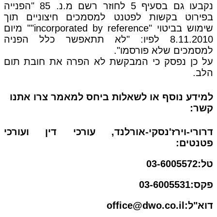
נקבעו גם בסעיף 5 לחוזר רשם מ.נ. 85 "הפנייה
בפירוט בקשות לפטנט למסמכים חיצוניים תוך
שימוש בביטוי "incorporated by reference"" מיום
8.11.2010 לפיו: "לא תתאפשר כלל הפניה
למסמכים שלא פורסמו".
על כן נפסק כי המבקשת לא הפרה את חובת תום
הלב.
למידע נוסף או לשאלות ביחס למאמר צרו אתנו
קשר:
דרורי-וירז'נסקי-אורלנד, עורכי דין ועורכי
פטנטים:
טל:03-6005572
פקס:03-6005531
דוא"ל:office@dwo.co.il