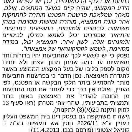
בתחום או בענף הרלוואנטיים, לכן יש לפרשו לאור
הידע המקצועי, שהיה קיים במועד המתאים. אולם,
מאחר שמלאכת פרשנות הפטנט חותרת להתחקות
אחר כוונת הממציא, מותרת גמישות מסוימת במתן
משמעות לביטויים ולמונחים, המופיעים בתביעות,
והתיאור שבפירוט יכול לשמש כמילון לביטויים
ולמונחים אלה. לשון אחר: הממציא יכול, במידה
מסויימת, לשמש לקסיקוגראף של אמצאתו".
נפסק כי יש לשאוף לכך שהתביעות יהיו ברורות וחד
משמעיות עד כמה שניתן מתוך עצמן ולא יותירו
מקום לספק בליבו של בעל המקצוע הממוצע באשר
להגדרת האמצאה. נכון הדבר כי בפרשנות התביעות
מותר להסתייע ביתר חלקי הבקשה או הפטנט, לפי
העניין, ואולם אין בכך כדי לפתור את נסח התביעות
מן החובה להגדיר את האמצאה באופן ברור
ותמציתי בתביעותיו, שהרי זוהי מטרתן (ראו סעיף 13
לחוק ותקנה 20(א)(3) לתקנות).
גישה זו משתקפת גם בפסק דינו בית המשפט העליון
בעניין ע"א 2626/11 חסין אש תעשיות בע"מ נ'
קוניאל אנטוניו (פורסם בנבו, 11.4.2013):