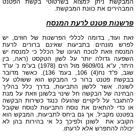
המבקשת ניתן למצוא בשרטוטי בקשת הפטנט
המבהירים את כוונת המבקשת.
פרשנות פטנט לרעת המנסח
זאת ועוד, בדומה לכללי הפרשנות של חוזים, יש
לפרש מונחים בתביעות שאינם ברורים לרעת
המנסח וזאת לנוכח הגיונו של הכלל כי למנסח יש
השפעה גדולה יותר על לשון הטקסט (ראה, בין
היתר, ע"א 9609/01 מול הים (1978) בע"מ נ' עו"ד
שגב, פ"ד נח(4) 106, בעמ' 136). כאשר מדובר
בבקשת פטנט ברור כי המבקש הוא ששולט על
לשונה. אשר ללשון התביעות, בדרך כלל בהליך
הבחינה של הבקשה חל שינוי בלשונן וזאת על מנת
להתגבר על ליקויים שהועלו כנגד כשירות הבקשה
או כדי להתאים את נוסח התביעות לנוסח שקובל
בפטנט מקביל. אך גם ביחס לתביעות, המבקש הוא
הקובע את לשונן ולפיכך כל אי בהירות בהן לא
יכולה להתפרש אלא לרעתו.