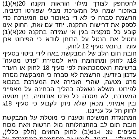
להסתפק לצורך מילוי הוראות תקנה 20(א)(1)
באזכור שמה של המערכת מבלי שפורטו רכיביה.
הרשמת סברה כי לא די באזכור שם המערכת כדי
לספק את דרישות התקנה. יחד עם זאת, החוק אינו
קובע כל סנקציה בגין אי עמידה בתקנה 20(א)(1)
ומטיל את הנטל על הבוחן לוודא כי הפירוט אכן
עומד בתנאי סעיף 12 לחוק.
חובת תום הלב של המבקשת באה לידי ביטוי בסעיף
18ג לחוק ומתוחמת היא למסירת "פרט מטעה"
ברשימת האסמכתאות לפי סעיף 18 לחוק או העדר
עדכון ביודעין. הרשמת לא סברה כי המבקשת מסרה
פרט מטעה, שהרי הזכירה את המערכת במבוא
לפירוט. משלא נשאלה בהליך הבחינה על מאפייני
המערכת, לא מסרה כל פרט אודותיה, בין מטעה
ובין אמיתי. מכאן שלא ניתן לקבוע כי סעיף 18ג
לחוק חל על ענייננו.
המתנגדת המשיכה וטענה כי מוטלת על המבקשת
חובת תום לב בהתנהלותה מול הרשות וזאת מכוח
סעיפים 39 ו-61(ב) לחוק החוזים (חלק כללי),