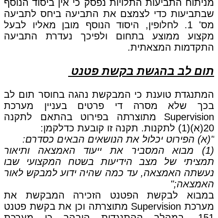
מניתוח התביעות התלויות נפסק כי אין ביסוד הנוסף
שבתביעות כדי לצמצם את התביעה ביחס לתביעה
מס' 1. לחלופין, היסוד הנוסף מובן מאליו לבעל
מקצוע ממוצע בתחום ולפיכך נעדרת התביעה
התקדמות המצאתית.
תום לב בהגשת בקשת פטנט
המתנגדת טוענת כי המבקשת נהגה בחוסר תום לב
בכך שלא מסרה די פרטים בעניין מערכת
Supervision מתוצרתה בפירוט בהתאם לתקנה
20(א)(1) לתקנות. תקנה זו קובעת כדלקמן:
"(א) הפירוט יכלול את הנושאים הבאים כסדרם:
(1) מבוא המסביר את ייעוד האמצאה ותיאור
תמציתי של מצב הידיעות בשטח המקצועי שבו
נעשתה האמצאה, עד כמה שהיה ידוע למבקש לאור
האמצאה;"
במבוא לבקשת הפטנט הזכירה המבקשת את
מערכת Supervision מתוצרתה וכן את בקשת פטנט
151. במהלך ההתנגדות הובהר כי מערכת