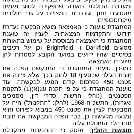
ומערכת הכוללת תאורה שתפקידה לסווג פגמים
מהסוגים חתך וגורם זר המצויים על גבי מוליכים
מיקרוסקופיים.
המתנגדת טוענת כי האמצאה מושא הבקשה נעדרת
חידוש והתקדמות המצאתית. לעניין זה טוענת
המתנגדת כי האמצאה מבוססת על שימוש בתאורות
מסוגים Darkfield ו- Brightfield וכן על רכיבים
בסיסיים שהיו ידועים במועד הקובע למטרות להן
מיועדת האמצאה.
כמו-כן, טוענת המתנגדת כי המבקשת הפרה את
חובת הגילוי שבסעיף 18 לחוק בכך שלא ציינה את
פטנט 450 כפרסום קודם הנוגע לבקשתה. עוד
טוענת המתנגדת כי על פי תקנה 20(א)(1) לתקנות
הפטנטים (נוהלי הרשות, סדרי דין, מסמכים
ואגרות), התשכ"ח-1968 (להלן: "התקנות") היה על
המבקשת לציין את פטנט 450 במבוא לפירוט והיא
נמנעה מלעשות כן. בכך הפרה המבקשת את חובת
תום הלב המוטלת עליה.
תוצאות ההליך
: נפסק כי ההתנגדות מתקבלת