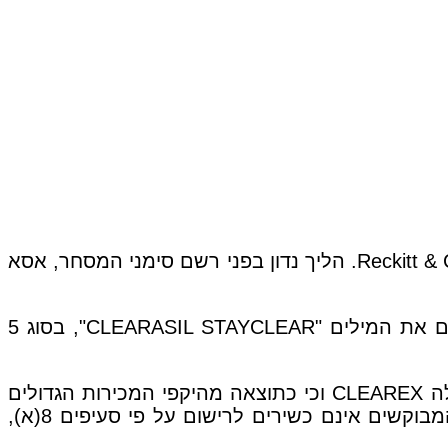
חברת מדיליין בע"מ הגישה התנגדות לרישום סימן מסחר שהוגש על ידי חברת Reckitt & Colman (Overseas) Limited. הליך נדון בפני רשם סימני המסחר, אסא
: המבקשת הגישה בקשות לרישום סימני מסחר מספר 203593 ו-203594, לא מעוצבים, הכוללים את המילים "CLEARASIL STAYCLEAR", בסוג 5
המתנגדת טענה כי היא הבעלים של סימן מסחר רשום מעוצב מספר 116547, בסוג 5 אשר כולל את המילה CLEAREX וכי כתוצאה מהיקפי המכירות הגדולים
רכש סימנה מוניטין רב והפך לסימן מוכר היטב. על כן טענתה המרכזית של המתנגדת, היא כי הסימנים המבוקשים אינם כשירים לרישום על פי סעיפים 8(א),