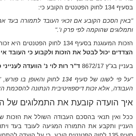
בסעיף 134 לחוק הפטנטים הקובע כי:
"באין הסכם הקובע אם זכאי העובד לתמורה בעד אמצאת
ותמלוגים שהוקמה לפי פרק ו'."
הזכות המעוגנת בסעיף 134 לחוק הפטנטים היא זכות בעלת אופי דיספוזיטיבי – זכות שהצדדים יכולים לשנות. קרי,
הצדדים יכול לבטל את הזכות ולקבוע כי העובד אינ
בעניין בג"ץ 8672/17
ד"ר רות לוי נ' הוועדה לענייני 
"על פי לשונו של סעיף 134 לח
העבודה, אלא זכות דיספוזיטיבית הנתונה להסכמת הצ
איך הועדה קובעת את התמלוגים של ה
ככל ואין תנאי בהסכם העבודה השולל את הזכות של
העניין ותקבע את התמורה המגיעה לעובד בעד ויתו
סעיף 135 לחוק הפטנטים קובע, כי על הועדה להתחשב, בין היתר, בגורמים הבאים בעת גיבוש החלטתה בנדון: