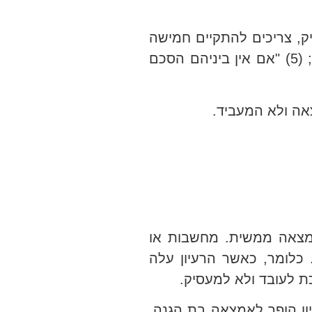
, צריכים להתקיים חמישה
תנאים מצטברים: (1) "אמצאה"; (2) "עובד" (יחסי עובד-מעסיק); (3) "עקב שירותו"; (4) "בתקופת שירותו"; (5) "אם אין ביניהם הסכם
אה ולא המעביד.
אמצאה ממשית. מחשבות או
כלומר, כאשר הרעיון עלה
 לעובד ולא למעסיק.
יון הופך לאמצאה בת הגנה.