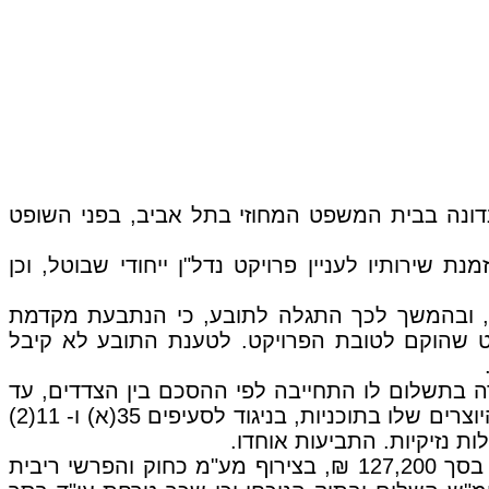
קו כנגד חברת הלה הנדסה בניה ויזום (1998) בע"מ. התביעה נדונה בבית המשפט המחוזי בתל אביב, בפני השופט
 שירותיו לעניין פרויקט נדל"ן ייחודי שבוטל, וכן
ט, ובהמשך לכך התגלה לתובע, כי הנתבעת מקדמת
נט שהוקם לטובת הפרויקט. לטענת התובע לא קיבל
718,535 ₪, בה טען, כי הנתבעת לא עמדה בתשלום לו התחייבה לפי ההסכם בין הצדדים, עד
לשלב הפסקת הפרויקט. בנוסף הגיש התובע תובענה נוספת לבית משפט זה, שעיקרה טענה להפרת זכות היוצרים שלו בתוכניות, בניגוד לסעיפים 35(א) ו- 11(2)
ות נזיקיות. התביעות אוחדו.
: התביעה התקבלה בעילה של הפרשי שכר, נפסק כי הנתבעת תשלם לתובע הפרש שכר בסך 127,200 ₪, בצירוף מע"מ כחוק והפרשי ריבית