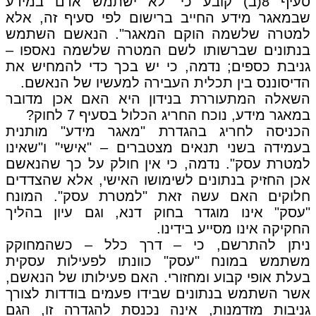
סעיף 8(ב) קובע כי "לא ישתמש אדם במידע
שבמאגר מידע החייב ברישום לפי סעיף זה, אלא
למטרה שלשמה הוקם המאגר". הנאשם השתמש
בנתונים שברשותו לשם המטרה שלשמה נאספו –
גניבת כספים; נדמה, כי יש בכך כדי להמחיש את
הדיסוננס בין תכלית העבירה למעשיו של הנאשם.
השאלה המתעוררת בנידון היא האם אכן מדובר
במאגר מידע, נוכח החריג הכלול בסעיף 7 לחוק?
הכניסה לחריג בהגדרת "מאגר מידע" מותנית
בעמידה בשני תנאים מצטברים – "אישי" ו"שאינו
למטרת עסק". נדמה, כי אין חולק על כך שהנאשם
אכן החזיק בנתונים לשימושו האישי, אלא שהצדדים
חלוקים האם עשה זאת "למטרת עסק". המונח
"עסק" אינו מוגדר בחוק דנא, וגם עיון בהליך
החקיקה אינו מסייע בידינו.
ניתן להתרשם, כי – דרך כלל – כשהמחוקק
משתמש במונח "עסק" כוונתו לפעילות עסקית
בעלת אופי קבוע ומחזורי. האם פעילותו של הנאשם,
אשר השתמש בנתונים שבידו פעמים בודדות לצורך
גניבות מזדמנות, אינה נכנסת להגדרה זו, הגם