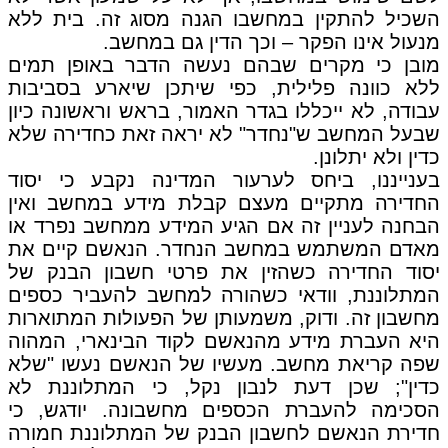
השכיל להתקין במחשבו הגנה מסוג זה. בית ללא
מנעול אינו הפקר – וכך הדין גם במחשב.
מובן כי מקרים שבהם נעשה הדבר באופן תמים
ללא כוונה פלילית, כפי שיתכן שיארע בסביבות
עבודה, לא ייכללו בגדר האמור, בראש וראשונה כיון
שבעל המחשב ש"נחדר" לא יראה זאת כחדירה שלא
כדין ולא יתלונן.
בענייננו, ביחס לערעור המדינה נקבע כי יסוד
החדירה מתקיים מעצם קבלת מידע במחשב ואין
הבחנה לעניין זה אם הגיע המידע ממחשב נפרד או
מאדם המשתמש במחשב הנחדר. הנאשם קיים את
יסוד החדירה כשהזין את פרטי חשבון הבנק של
המתלוננת, וודאי כשהורה למחשב להעביר כספים
מחשבון זה. ודוק, משמעותן של הפעולות המתוארות
היא העברת מידע מהנאשם לקוד הבינארי, המהוה
שפה קריאת מחשב. מעשיו של הנאשם נעשו "שלא
כדין"; שכן דעת לנבון נקל, כי המתלוננת לא
הסכימה להעברת הכספים מחשבונה. יודגש, כי
חדירת הנאשם לחשבון הבנק של המתלוננת חמורה