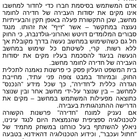
אדם המשתמש בסיסמת חברו כדי לחדור למחשבו
אינו מקים את יסודות העבירה של חדירה לחומר
מחשב, שכן התקשורת פעלה באופן תקין והבעייתיות
נעוצה במתקשר – אשר "זייף" את זהותו. מנגד
סבורים המלומדים דויטש ואהרוני-גולדנברג, כי החוק
חל גם כשהשימוש במחשב נעשה בדרך מקובלת אך
ללא רשות. קרי, לשיטתם כל שימוש במחשב
הנעשה בניגוד להסכמת בעליו מקים את יסודות
העבירה של חדירה לחומר מחשב.
בית המשפט העליון פסק כי פרשנות נאמנה לתכלית
החוק, ובמיוחד במבט צופה פני עתיד, מחייבת
הגדרה כללית ל"חדירה", כך שכל מידע "הנכנס"
למחשב – בין שנוצר על-ידי מחשב אחר ובין שנוצר
כתוצאה מפעילות המשתמש במחשב – מקים את
הדרישה ההתנהגותית בעבירה.
אם נעניק למונח "חדירה" פרשנות הקשורה
לטכנולוגיה ספציפית שהנמצאת היום לנגד עינינו,
ניאלץ להשתתף בעל כורחנו במשחק מתמיד של
"חתול ועכבר", וכידוע הטכנולוגיה דהאידנא בטבעה