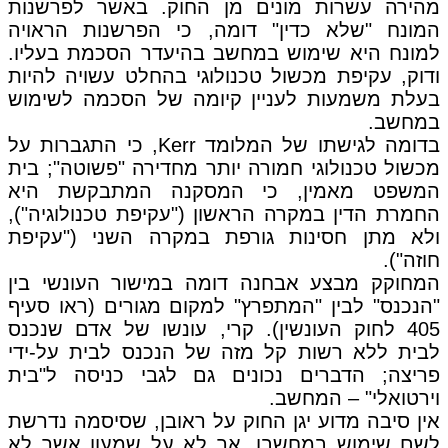
מהירה עשרות מונים מן החוק. באשר לפרשנות
המונח "שלא כדין" דומה, כי הפרשנות הראויה
למונח היא שימוש במחשב בהיעדר הסכמת בעליו.
ודוק, עקיפת מכשול טכנולוגי בהחלט עשויה להיות
בעלת משמעות לעניין קיומה של הסכמה לשימוש
במחשב.
בדומה לגישתו של המלומד Kerr, כי התגברות על
מכשול טכנולוגי חמורה יותר מחדירה "פשוטה"; בית
המשפט מאמין, כי המסקנה המתבקשת היא
החמרת הדין במקרה הראשון ("עקיפת טכנולוגיה"),
ולא מתן חסינות גורפת במקרה השני ("עקיפת
חוזה").
המחוקק מבצע אבחנה דומה במישור העונשי בין
"הנכנס" לבין "המתפרץ" למקום מגורים (ראו סעיף
405 לחוק העונשין). קרי, עונשו של אדם שנכנס
לבית ללא רשות קל מזה של הנכנס לבית על-ידי
פריצה; הדברים נכונים גם לגבי כניסה ל"בית
וירטואלי" – המחשב.
אין סיבה מדוע יגן החוק על ראובן, שסיסמה נדרשת
לשם שימוש במחשבו, אך לא על שמעון אשר לא