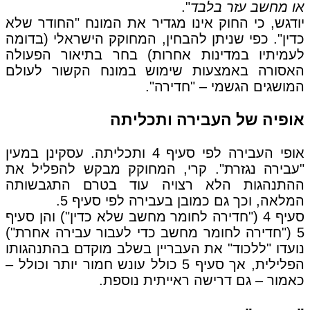
או מחשב עזר בלבד
".
יודגש, כי החוק אינו מגדיר את המונח "החודר שלא
כדין". כפי שניתן להבחין, המחוקק הישראלי (בדומה
לעמיתיו במדינות אחרות) בחר בתיאור הפעולה
האסורה באמצעות שימוש במונח הקשור לעולם
המושגים הגשמי – "חדירה".
אופיה של העבירה ותכליתה
אופי העבירה לפי סעיף 4 ותכליתה. עסקינן במעין
"עבירה נגזרת". קרי, המחוקק מבקש להפליל את
ההתנהגות הלא רצויה עוד בטרם התגבשותה
המלאה, וכך גם כמובן בעבירה לפי סעיף 5.
סעיף 4 ("חדירה לחומר מחשב שלא כדין") והן סעיף
5 ("חדירה לחומר מחשב כדי לעבור עבירה אחרת")
נועדו "ללכוד" את העבריין בשלב מוקדם בהתנהגותו
הפלילית, אך סעיף 5 כולל עונש חמור יותר וכולל –
כאמור – גם דרישה ראייתית נוספת.