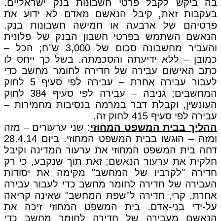
בה ביקש לקבל פרטי חשבונות בנק ישראליים.
בעקבות זאת, קיבל הנאשם מאדם לא ידוע את
פרטיהם של ארבעה או חמישה חשבונות בנק.
הנאשם השתמש בפרטי חשבון הבנק של פלונית
והעביר מחשבונה סכום של 3,000 ש"ח; הכל –
כמובן – ללא ידיעתה והסכמתה. בשל כך ייחס לו
כתב האישום עבירה של חדירה לחומר מחשב כדי
לעבור עבירה אחרת – עבירה לפי סעיף 5 לחוק
המחשבים; גניבה – עבירה לפי סעיף 384 לחוק
העונשין, וקבלת דבר במרמה בנסיבות מחמירות –
עבירה לפי סעיף 415 לחוק זה.
ההליך בבית המשפט המחוזי
: שני ערעורים – מזה
ומזה – הוגשו בבית המשפט המחוזי. ביום 28.4.14
דחה בית המשפט המחוזי את ערעור המדינה וקיבל
חלקית את ערעור הנאשם; זאת תוך שנקבע, כי רק
חדירה "לקרביו של המחשב" מקימה את יסודות
העבירה של חדירה לחומר מחשב כדי לעבור עבירה
אחרת. קרי, חדירה ל"שפת המחשב" שאינה קריאה
על-ידי בני-אדם. בית המשפט המחוזי זיכה את
הנאשם מעבירה של חדירה לחומר מחשב כדי