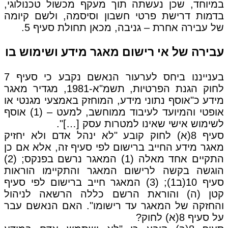
במיוחד, שכן נעשתה תוך מעקף מכשול טכנולוגי,
בדמות דרישת פרטי חשבון וסיסמה, ולשם קיומה
של עבירה אחרת – גניבה, מכאן תחולת סעיף 5.
עבירה של אי רישום מאגר מידע ושימוש בו
בענייננו ביחס לערעור הנאשם נקבע כי סעיף 7
לחוק הגנת הפרטיות, תשמ"א-1981, מגדיר מאגר
מידע כ"אוסף נתוני מידע, המוחזק באמצעי מגנטי או
אופטי והמיועד לעיבוד ממוחשב, למעט – (1) אוסף
לשימוש אישי שאינו למטרות עסק […]".
סעיף 8(א) לחוק קובע "לא ינהל אדם ולא יחזיק
מאגר מידע החייב ברישום לפי סעיף זה, אלא אם כן
התקיים אחד מאלה (1) המאגר נרשם בפנקס; (2)
הוגשה בקשה לרישום המאגר והתקיימו הוראות
סעיף 10(ב1); (3) המאגר חייב ברישום לפי סעיף
קטן (ה) והוראת הרשם כללה הרשאה לניהול
והחזקה של המאגר עד רישומו". האם הנאשם עבר
על סעיף 8(א) לחוק?