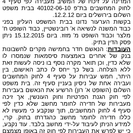
המדינה על זיכויו של המשיב מעבירה לפי סעיף 4
לחוק המחשבים בת"פ 40102-06-10 בבית משפט
השלום בירושלים ביום 12.2.12.
בקשות הערעור נדונו בבית המשפט העליון בפני
כבוד המשנה לנשיאה א' רובינשטיין, כבוד השופט ח'
מלצר וכבוד השופט מ' מזוז. ביום 15.12.2015 ניתן
פסק הדין בתיק.
העובדות
: הנאשם חדר בחמישה מקרים לחשבונות
בנק של אחרים באמצעות סיסמאות שנמסרו לו
שלא כדין, וכן תואר מקרה נוסף בו ניסה לעשות זאת
ללא הצלחה. בשל כך ייחס לו כתב האישום, בין
היתר, חמש עבירות על סעיף 4 לחוק המחשבים
ועבירה אחת של ניסיון בעניין סעיף זה. בית משפט
השלום (השופט א' רון) הרשיע את הנאשם בעבירות
לפי חוק הגנת הפרטיות וחוק העונשין, אך זיכה
מעבירות של חדירה לחומר מחשב שלא כדין לפי
סעיף 4 לחוק המחשבים, תוך שנקבע כי מעשיו לא
כללו חדירה לחומר מחשב כהגדרתו בחוק. קרי,
למידע הניתן לעיבוד על-ידי מחשב בלבד. עוד נקבע,
כי יש לפרש את העבירות לפי חוק זה באופן מצמצם