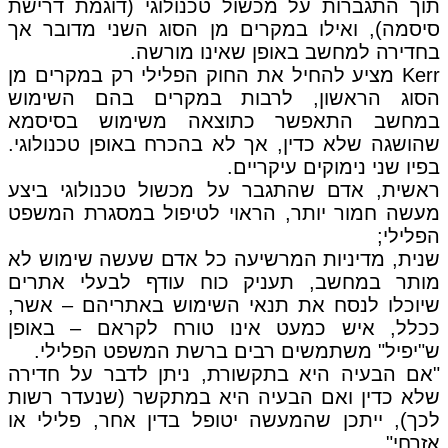
תוך התגברות על מכשול טכנולוגי (דוגמת דרישת
סיסמה), ואילו במקרים מן הסוג השני מדובר אך
בחדירה למחשב באופן שאינו מורשה.
Kerr מציע להחיל את החוק הפלילי רק במקרים מן
הסוג הראשון, לרבות במקרים בהם השימוש
במחשב התאפשר כתוצאה משימוש בסיסמא
שהושגה שלא כדין, אך לא בהכרח באופן טכנולוגי.
בפיו שני נימוקים עיקריים.
ראשית, אדם שהתגבר על מכשול טכנולוגי ביצע
מעשה חמור יותר, הראוי לטיפול במסגרת המשפט
הפלילי;
שנית, מדיניות המרשיעה כל אדם שעשה שימוש לא
מותר במחשב, תעניק כוח עודף לבעלי אתרים
שיוכלו לנסח את תנאי השימוש באתריהם – אשר,
ככלל, איש כמעט אינו טורח לקראם – באופן
ש"יפיל" משתמשים רבים ברשת המשפט הפלילי.
"אם הבעיה היא בתקשורת, ניתן לדבר על חדירה
שלא כדין ואם הבעיה היא במתקשר (שנעדר רשות
לכך), ייתכן שהמעשה יטופל בדין אחר, פלילי או
אזרחי".