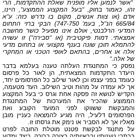
"אשר לנמען אליו מופנית שאלת ההתקדמות, הרי
זהו, כאמור בחוק, "בעל המקצוע הממוצע", היינו,
אדם (או צוות אנשים, מקום בו נדרש כזה: ע"א
665/84 הנ"ל, בעמ' 747-750) הבקי ברזי התחום
המדעי הרלבנטי, אולם אינו מפעיל כושר מחשבה
אמצאתי. דמות פיקטיבית (או "סבירה") זו עשויה
להתמלא תוכן שונה בענף מקצועי או בתחום מדעי
אלה או אחרים, בהתאם לאופי הטכני או המחקרי
של אלה."
נפסק כי המתנגדת העלתה טענה בעלמא בדבר
היעדר התקדמות המצאתית, הן לאור כל פרסום
כעומד בפני עצמו וכן לאור שילוב כל הפרסומים יחד,
אך לא עמדה על מהות וטיב השילוב. העד מטעמה,
הקדיש לנושא זה פסקה אחת וגרס כי בעל המקצוע
הממוצע שהכיר את המערכות של המתנגדת
והמבקשת ששווקו לפני המועד הקובע ואת
הפרסומים דלעיל, היה מגיע להמצאה כעניין מובן
מאליו אך לא הסביר או נימק את גרסתו זו.
על מתנגד לבקשת פטנט מוטלת החובה לפרט
בכתבי טענותיו ובראיותיה בצורה ברורה, כיצד ומדוע