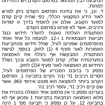
הנתבעת לבין המתואר בפרסום הקודם ויש להתייחס
למהות;
ד. וכן, כי את בחינת הפרסום הקודם ניתן לפרש
לאור הידע המקצועי הכללי, כפי שהיה קיים קודם
למועד הקובע, אולם אין להוסיף בדרך זו יסודות
ורכיבים, אשר לא פורטו בפרסום הקודם.
המתנגדת העלתה טענות להעדר חידוש כנגד
תביעות העצמאיות 1 ו-12. לטעמה כל אחד ואחד
מהפרסומים שפורטו לעיל, שולל חידוש מהתביעות
האמורות לאור סעיף 4 (1) לחוק. בנוסף, לגישת
המתנגדת, המבקשת אף ניצלה את האמצאה
במערכותיה שלה, קודם למועד הקובע ובכך נשלל
החידוש מן האמצאה לאור סעיף 4(2) לחוק.
נפסק כי ברובם המכריע של הפרסומים לעיל,
חסרים רכיבים 1ד' ו1ה' הקיים בתביעה 1. הפרסום
הקרוב ביותר להמצאה הוא פטנט אירופי 963, אשר
שם קיים רכיב 1ד', וחסר רכיב 1ה'.
בענייננו נפסק כי אין פרסום אחד המגלה בהכרח את
מלוא האמצאה הנתבעת בתביעות 1 ומכאן אף לא
בתביעה 12. על כן נפסק כי תביעה מס' 1 הינה