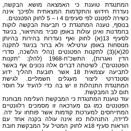
המתנגדת טוענת כי האמצאה מושא הבקשה,
נעדרת חידוש והתקדמות המצאתית ולפיכך אינה
כשירה לפטנט לפי סעיפים 4 ו – 5 לחוק הפטנטים.
בנוסף, טענה המתנגדת כי תביעות הבקשה לוקות
בחמדנות ואינן עולות באופן סביר מהתיאור, בניגוד
לסעיף 13(א) לחוק ואף נעדרות בהירות בהיותן
מנוסחות באופן ערטילאי ולא ברור בניגוד לתקנה
20(א)(3) לתקנות הפטנטים (נהלי הלשכה, סדרי
הדין ואגרות), התשכ"ח-1968 (להלן: "תקנות
הפטנטים"). לשיטתה דברים אלה נכונים אף באשר
לתביעה עצמאית 18 אשר תובעת תהליך ידוע
וסטנדרטי ליצור מעגלים חשמליים. לגישת
המתנגדת התנהלות זו יש בה כדי להעיד על חוסר
תום לב המבקשת.
עוד טוענת המתנגדת כי המבקשת העלימה מבוחנת
הפטנטים כמו גם מערכאה זו מסמכים רלוונטיים
המתייחסים למערכות קודמות אשר פותחו על ידה.
לדידה, התנהלות כזו אינה עולה בקנה אחד עם
הוראות סעיף 18א לחוק המטיל על המבקשת חובת