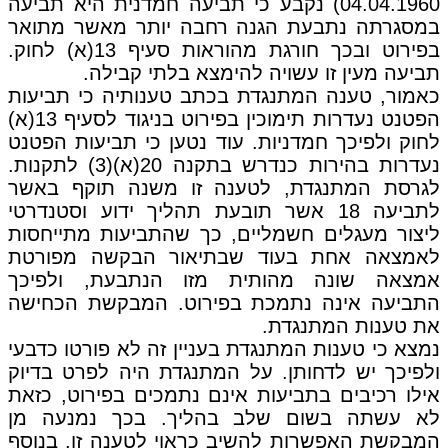
04.04.1960) נקבע כי תביעה חמדנית היא תביעה
במסגרתה נתבעת הגנה רחבה יותר מאשר מתואר
בפירוט ובכך חורגת מהוראות סעיף 13(א) לחוק.
תביעה מעין זו עשויה להימצא בלתי קבילה.
כאמור, טענה המתנגדת בכתב טענותיה כי תביעות
הפטנט נעדרות תימוכין בפירוט בניגוד לסעיף 13(א)
לחוק ולפיכך חמדניות. עוד נטען כי תביעות הפטנט
נעדרות בהירות כנדרש בתקנה 20(א)(3) לתקנות.
לגרסת המתנגדת, לטענה זו משנה תוקף באשר
לתביעה 18 אשר תובעת תהליך ידוע וסטנדרטי
ליצור מעגלים חשמליים, כך שהתביעות מתייחסות
לאמצאה אחת בעוד שבתיאור הבקשה מפורטת
אמצאה שונה מהותית מזו הנתבעת, ולפיכך
התביעה אינה נתמכת בפירוט. המבקשת הכחישה
את טענות המתנגדת.
נמצא כי טענות המתנגדת בעניין זה לא פורטו כדבעי
ולפיכך יש לדחותן. על המתנגדת היה לפרט בדיוק
אילו רכיבים בתביעות אינם נתמכים בפירוט, כזאת
לא עשתה בשום שלב בהליך. בכך נמנעה מן
המבקשת האפשרות להשיב כראוי לטענה זו. בנוסף