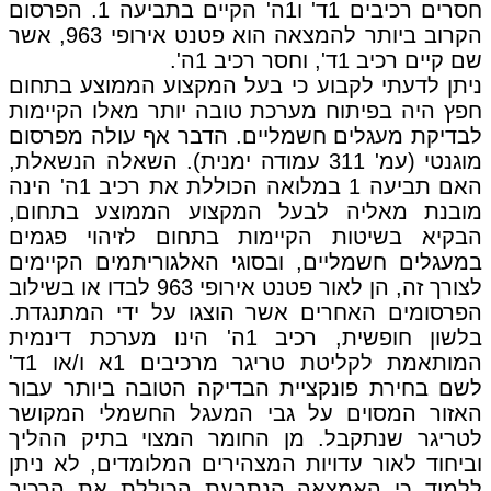
חסרים רכיבים 1ד' ו1ה' הקיים בתביעה 1. הפרסום
הקרוב ביותר להמצאה הוא פטנט אירופי 963, אשר
שם קיים רכיב 1ד', וחסר רכיב 1ה'.
ניתן לדעתי לקבוע כי בעל המקצוע הממוצע בתחום
חפץ היה בפיתוח מערכת טובה יותר מאלו הקיימות
לבדיקת מעגלים חשמליים. הדבר אף עולה מפרסום
מוגנטי (עמ' 311 עמודה ימנית). השאלה הנשאלת,
האם תביעה 1 במלואה הכוללת את רכיב 1ה' הינה
מובנת מאליה לבעל המקצוע הממוצע בתחום,
הבקיא בשיטות הקיימות בתחום לזיהוי פגמים
במעגלים חשמליים, ובסוגי האלגוריתמים הקיימים
לצורך זה, הן לאור פטנט אירופי 963 לבדו או בשילוב
הפרסומים האחרים אשר הוצגו על ידי המתנגדת.
בלשון חופשית, רכיב 1ה' הינו מערכת דינמית
המותאמת לקליטת טריגר מרכיבים 1א ו/או 1ד'
לשם בחירת פונקציית הבדיקה הטובה ביותר עבור
האזור המסוים על גבי המעגל החשמלי המקושר
לטריגר שנתקבל. מן החומר המצוי בתיק ההליך
וביחוד לאור עדויות המצהירים המלומדים, לא ניתן
ללמוד כי האמצאה הנתבעת הכוללת את הרכיב