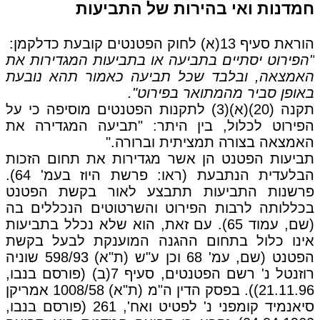
חמדנות ואי בהירות של התביעות
הוראת סעיף 13(א) לחוק הפטנטים קובעת כדלקמן:
"הפירוט יסתיים בתביעה או בתביעות המגדירות את
האמצאה, ובלבד שכל תביעה כאמור תהא נובעת
באופן סביר מהמתואר בפירוט".
תקנה (20)(א)(3) לתקנות הפטנטים מוסיפה כי על
הפירוט לכלול, בין היתר: "תביעה המגדירה את
האמצאה בצורה תמציתית וברורה."
תביעות הפטנט הן אשר מגדירות את תחום הזכות
הבלעדית הנתבעת (ראו: פרשת היוז בעמ' 64).
פרשנות התביעות תתבצע לאור בקשת הפטנט
בכללותה לרבות הפירוט והשרטוטים הנכללים בה
(שם, עמוד 65). עם זאת, הוא שלא נכלל בתביעות
אינו כלול בתחום ההגנה המוענקת לבעל בקשת
הפטנט (שם, עמ' 68 וכן ע"ש (ת"א) 598/93 שוניה
רוזנטל נ' רשם הפטנטים, סעיף 7(ב) (פורסם בנבו,
21.11.96)). בפסק הדין ה"מ (ת"א) 1008/58 אמריקן
סיאנמיד קומפני נ' לפטיט ואח', 261 (פורסם בנבו,