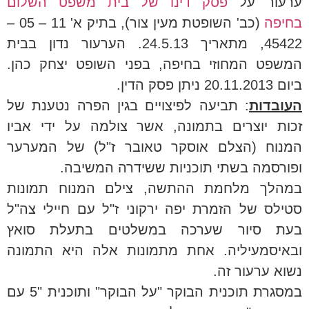
ערעור על
פסק דינו של בית משפט השלום
בחיפה
(כב' השופטת מעין צור), בתיק א' 11 – 05 –
45422, מתאריך 24.5.13. הערעור נדון בבית
המשפט המחוזי בחיפה, בפני השופט יצחק כהן.
ביום 20.11.2013 ניתן פסק הדין.
העובדות
: תביעה לפיצויים בגין הפרה נטענת של
זכות יוצרים בתמונה, אשר צולמה על ידי אביו
המנוח (הצלם אוסקר טאובר ז"ל) של המערער
ופורסמה בשתי תוכניות ששידרה המשיבה.
במהלך מלחמת ההתשה, צילם המנוח תמונות
סטילס של הזמרת יפה ירקוני ז"ל עם חיילי צה"ל
בעת סיור שערכה במשלטים בתעלת סואץ
ובאיסמעיליה. אחת מתמונות אלה היא התמונה
נשוא ערעור זה.
במסגרת תוכנית הבוקר "על הבוקר" ותוכנית "5 עם