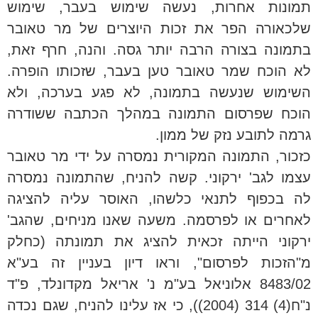
תמונות אחרות, נעשה שימוש בעבר, שימוש
שלכאורה הפר את זכות היוצרים של מר טאובר
בתמונה בצורה הרבה יותר גסה. והנה, חרף זאת,
לא הוכח שמר טאובר טען בעבר, שזכותו הופרה.
השימוש שנעשה בתמונה, לא פגע בערכה, ולא
הוכח שפרסום התמונה במהלך הכתבה ששודרה
גרמה לתובע נזק של ממון.
כזכור, התמונה המקורית נמסרה על ידי מר טאובר
עצמו לגב' ירקוני. קשה להניח, שהתמונה נמסרה
לה בכפוף לתנאי כלשהו, האוסר עליה להציגה
לאחרים או לפרסמה. משעה שאנו מניחים, שהגב'
ירקוני הייתה זכאית להציג את תמונתה (כחלק
מ"הזכות לפרסום", וראו דיון בעניין זה בע"א
8483/02 אלוניאל בע"מ נ' אריאל מקדונלד, פ"ד
נ"ח(4) 314 (2004)), כי אז עלינו להניח, שגם נכדה