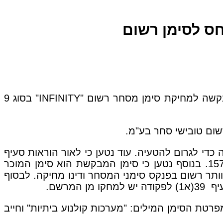
INFINITY
" בסוג 9
שום טובישי סחר בע"מ.
הרשום על שם המשיבה כדי לגרום להטעיה. עוד נטען כי לאור הוראות סעיף
11(9) לפקודה יש למחוק את סימן המשיבה נוכח היותו זהה לסימן הרשום על שם המבקשת ומספרו 157601. בנוסף נטען כי סימן המבקשת הוא סימן המוכר
הסימן נשוא ההליך אינו כשיר להיוותר רשום בפנקס סימני המסחר ודינו מחיקה. לבסוף
רשם.
 תיקון רישום סימן מסחר מספר 175594, באופן שתמחקנה מפרטת הסימן המילים: "מערכות קולנוע ביתיות" וחייב