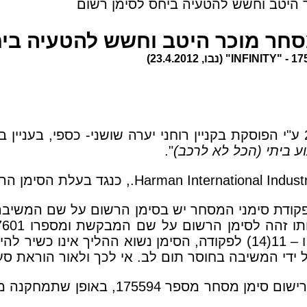
נוע ביתי (הכל לא לרכב)
".
Harman International Industr
., כנגד בעלת הסימן הר
ת הבקשה נטען כי לאור הוראת סעיף 11(6) לפקודת סימני המסחר יש בסימן 
היטב. אי לכך, ובהתבסס על הוראות סעיפים 11(13) ו – 11(14) לפקודה, 
סר תום לב. אי לכך ולאור הוראת סעיף 39(א1) לפקודה יש למחקו מן המ
הרשם קיבל את הבקשה באופן חלקי והורה על