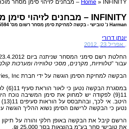
INFINITY – מבחנים לזיהוי סימן מסחר מוכר היטב וחשש להטעיה ביחס לסימן רשום
»
Home
INFINITY – מבחנים לזיהוי סימן מסחר מוכר היטב וחשש להטעיה ביחס לסימן רשום
Harman נ' טובישי - בקשה למחיקת סימן מסחר רשום מס' 175594 - "INFINITY" (נבו, 23.4.2012)
יונתן דרורי
,
אפריל 23, 2012
החלטת רשם סימני המסחר שניתנה ביום 23.4.2012 ע"י הפוסקת בקניין רוחני יערה שושני- כספי, בעניין בקשה למחיקת סימן מסחר רשום "
עבור "
טלוויזיות, מקרנים, מסכי טלוויזיה ומערכות קול
הבקשה למחיקת הסימן הוגשה על ידי חברת
ies, Inc
במסגר
נטען כי הבקשה לרישום הסימן נשוא ההליך הוגשה על ידי המשיבה בחו
את טובישי סחר בע"מ בהוצאות בסך 25,000 ₪.