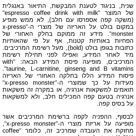
שנית, בניגוד לטענת המבקשת, התיאור באנגלית
של המוצר "espresso coffee drink with milk"
(משקה קפה אספרסו עם חלב), לא ממש מופיע
במקום בולט על האריזה של מוצרי ה-"x-presso
monster". מידע זה ממוקם בחלק האחורי של
הפחיות באותיות קטנות, אף על פי שהאותיות
כתובות בגופן בולט (bold), מעל רשימת המרכיבים.
מיד לאחר המידע, ואפילו לפני תחילת רשימת
המרכיבים, מופיעה פיסת המידע הבאה: "with
taurine, L-carnitine, ginseng and B vitamins".
פיסות המידע הללו בחלקה האחורי של האריזה
מעידות על כך שמוצרי ה-"x-presso monster"
תואמים למשקאות אנרגיה, או במקרה זה משקאות
אנרגיה בטעם קפה המכילים חלב, ולא למשקאות
על בסיס קפה.
לבסוף, ההפניה לקפה ברשימת המרכיבים אשר
מופיעה על אריזת מוצרי ה-"x-presso monster",
מחזקת את העובדה שמרכיב זה, כלומר "coffee