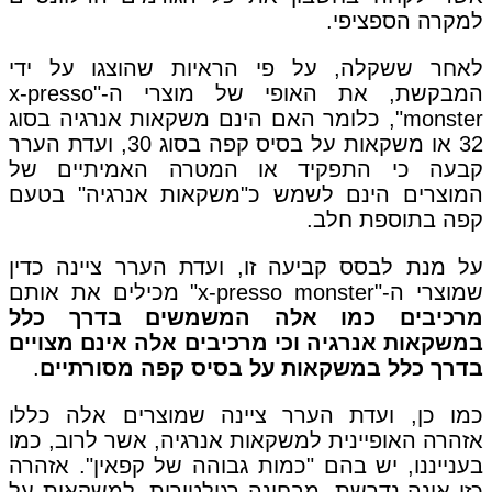
למקרה הספציפי.
לאחר ששקלה, על פי הראיות שהוצגו על ידי
המבקשת, את האופי של מוצרי ה-"x-presso
monster", כלומר האם הינם משקאות אנרגיה בסוג
32 או משקאות על בסיס קפה בסוג 30, ועדת הערר
קבעה כי התפקיד או המטרה האמיתיים של
המוצרים הינם לשמש כ"משקאות אנרגיה" בטעם
קפה בתוספת חלב.
על מנת לבסס קביעה זו, ועדת הערר ציינה כדין
שמוצרי ה-"x-presso monster" מכילים את אותם
מרכיבים כמו אלה המשמשים בדרך כלל
במשקאות אנרגיה וכי מרכיבים אלה אינם מצויים
בדרך כלל במשקאות על בסיס קפה מסורתיים
.
כמו כן, ועדת הערר ציינה שמוצרים אלה כללו
אזהרה האופיינית למשקאות אנרגיה, אשר לרוב, כמו
בענייננו, יש בהם "כמות גבוהה של קפאין". אזהרה
כזו אינה נדרשת, מבחינה רגולטורית, למשקאות על