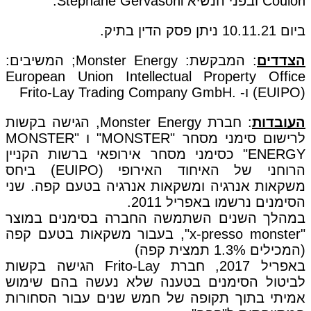
Coulon ובפני הנשיא Stéphane Gervasoni.
ביום 10.11.21 ניתן פסק הדין בתיק.
הצדדים
: המבקשת: Monster Energy; המשיבים:
European Union Intellectual Property Office
(EUIPO) ו- .Frito-Lay Trading Company GmbH
העובדות
: חברת Monster Energy, הגישה בקשות
לרישום סימני מסחר "MONSTER" ו "MONSTER
ENERGY" כסימני מסחר אירופאי ברשות הקניין
הרוחני של האיחוד האירופי (EUIPO) ביחס
משקאות אנרגיה ומשקאות אנרגיה בטעם קפה. שני
הסימנים נרשמו באפריל 2011.
במהלך השנים השתמשה החברה בסימנים במוצר
"x-presso monster", בעבור משקאות בטעם קפה
(המכילים 1.3% תמצית קפה)
באפריל 2017, חברת Frito-Lay הגישה בקשות
לביטול הסימנים בטענה שלא נעשה בהם שימוש
אמיתי בתוך תקופה של חמש שנים עבור הסחורות