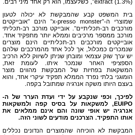
extract (1.3%)", כשלעצמו, הוא רק אחד מיני רבים.
בית המשפט קבע שהמבקשת לא יכולה לטעון
שמוצרי ה-"x-presso monster" הינם "אובייקטים
מורכבים רב-תכליתיים". אובייקט מורכב רב-תכליתי
מורכב ממספר מרכיבים וממלא יותר מתפקיד אחד.
אובייקטים מורכבים רב-תכליתיים הינם מוצרים
שנמכרים כמכלול, אך לכל אחד מהמרכבים שלהם
יש ערך שוק עצמאי ומובחן שניתן לשיווק ללא הרכיב
הספציפי האחר שנמכר איתו. לעומת זאת,
המשקאות בפחיות של המבקשת מהווים מוצר
הומוגני בלתי נפרד הממלא תפקיד עיקרי אחד, והוא
בעצם היותו משקה אנרגיה שמתובל בקפה.
לפיכך, וכפי שנקבע על ידי ועדת הערר של ה-
EUIPO, למשקאות על בסיס קפה ולמשקאות
אנרגיה יש אופי שונה והם אינם ממלאים את
אותו התפקיד. הצרכנים מודעים לשוני הזה.
המבקשת לא הוכיחה שהמוצרים הנדונים נכללים