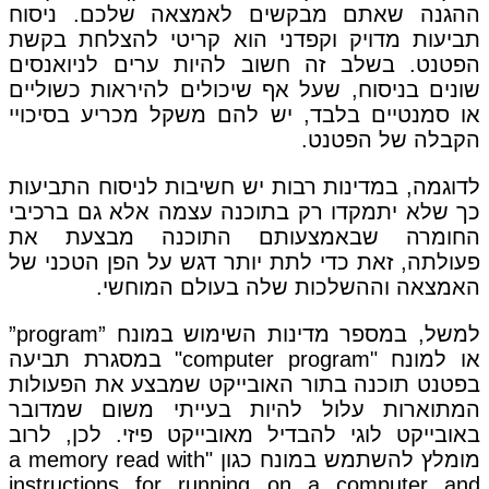
ההגנה שאתם מבקשים לאמצאה שלכם. ניסוח
תביעות מדויק וקפדני הוא קריטי להצלחת בקשת
הפטנט. בשלב זה חשוב להיות ערים לניואנסים
שונים בניסוח, שעל אף שיכולים להיראות כשוליים
או סמנטיים בלבד, יש להם משקל מכריע בסיכויי
הקבלה של הפטנט.
לדוגמה, במדינות רבות יש חשיבות לניסוח התביעות
כך שלא יתמקדו רק בתוכנה עצמה אלא גם ברכיבי
החומרה שבאמצעותם התוכנה מבצעת את
פעולתה, זאת כדי לתת יותר דגש על הפן הטכני של
האמצאה וההשלכות שלה בעולם המוחשי.
למשל, במספר מדינות השימוש במונח ”program”
או למונח "computer program" במסגרת תביעה
בפטנט תוכנה בתור האובייקט שמבצע את הפעולות
המתוארות עלול להיות בעייתי משום שמדובר
באובייקט לוגי להבדיל מאובייקט פיזי. לכן, לרוב
מומלץ להשתמש במונח כגון "a memory read with
instructions for running on a computer and