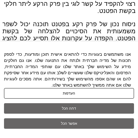
רצוי להקפיד על קשר לוגי בין פרק הרקע ליתר חלקי
בקשת הפטנט.
ניסוח נכון של פרק רקע בפטנט תוכנה יכול לשפר
משמעותית את הסיכויים להצלחה של בקשת
הפטנט. הקפדה על עקרונות אלו תסייע לכם להציג
את ההמצאה שלכם בצורה ברורה ומשכנעת,
ולהדגיש את החידוש והערך שהיא מציעה.
אנו משתמשים בעוגיות כדי להתאים אישית תוכן ומודעות, כדי לספק
תכונות של מדיה חברתית ולנתח את התנועה שלנו. אנו גם חולקים
לדוגמה מפורטת ראו למשל את אחד מהפטנטים
מידע על השימוש שלך באתר שלנו עם שותפי המדיה החברתית,
המרכזיים של חברת WAZE שהזכרנו לעיל.
הפרסום והאנליטיקס שלנו שעשויים לשלב אותו עם מידע אחר שסיפקת
להם או שהם אספו מהשימוש שלך בשירותיהם. אתה מסכים לעוגיות
שלנו אם אתה ממשיך להשתמש באתר שלנו.
שלב 5. ניסוח פרק הפירוט של פטנט
העדפות
בתחום התוכנה (Detailed Description)
דחה הכל
פרק הפירוט של פטנט תוכנה נועד להסביר בצורה
מפורטת את האמצאה, תוך התמקדות ברכיבי
אפשר הכל
החידוש, בתהליך הפעולה וביישום המעשי. פרק זה
חשוב להבנת ההמצאה ולמימושן, ומסייע לבוחן