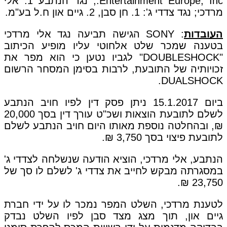
Entertainment Europe, Inc.; נגד הנתבע 1. אלי
מרדכי; נגד צדדי ג': 1. חן סבן, 2. גיים און ח.ל בע"מ.
העובדות
: SONY הגישה תביעה נגד אלי מרדכי
בטענה שמכר שלט אלחוטי עליו מופיע הכיתוב
"DOUBLESHOCK" לגביו נטען כי הוא מפר את
זכויותיה של התובעת, לרבות בסימן המסחר הרשום
DUALSHOCK.
ביום 15.1.2017 ניתן פסק דין לפיו חויב הנתבע
לשלם לתובעת הוצאות ושכ"ט עורך דין בסך 20,000
₪, ובהחלטה נוספת מאותו היום חויב הנתבע לשלם
לתובעת פיצוי בסך 3,750 ₪.
הנתבע, אלי מרדכי, הוציא הודעה שנשלחה לצדדי ג'
במסגרתה מבקש לחייב את צדדי ג' לשלם לו סך של
23,750 ₪.
לטענת מרדכי, השלט המפר נמכר לו על ידי חברת
גיים און, תוך מצג מצד סבן לפיו השלט נבדק