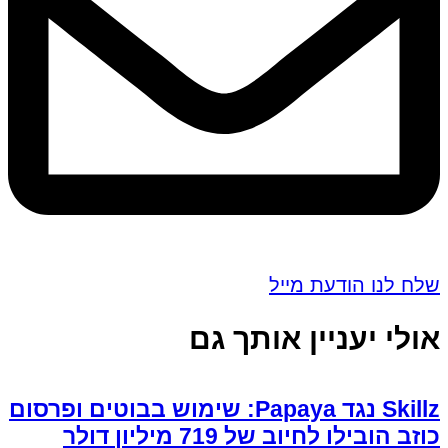
שלח לנו הודעת מייל
אולי יעניין אותך גם
Skillz נגד Papaya: שימוש בבוטים ופרסום
כוזב הובילו לחיוב של 719 מיליון דולר