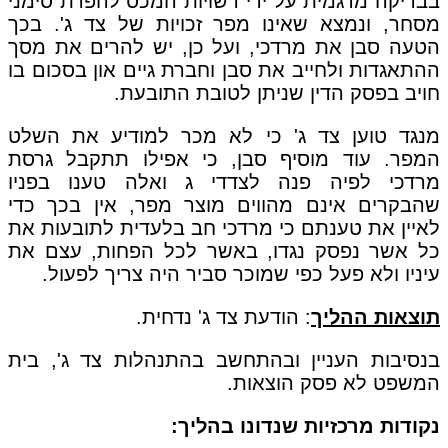
בבדיקה מדגמית על ידי רשויות המכס להפרת סימני
מסחר, ונמצא שאינו מפר זכויות של צד ג'. בכך
הטעה סבן את מרדכי, ועל כן, יש להרים את מסך
ההתאגדות ולחייב את סבן וחברת גיים און בסכום בו
חויב בפסק הדין שניתן לטובת התובעת.
מנגד טוען צד ג' כי לא מכר למודיע את השלט
המפר. עוד מוסיף סבן, כי אפילו תתקבל גרסת
מרדכי לפיה פנה לצדדי ג ואלה טענו בפניו
שהבקרים אינם מהווים מוצר מפר, אין בכך כדי
לאיין את טענתם כי מרדכי חב בלעדית לתובעות את
כל אשר נפסק נגדו, באשר לכל הפחות, עצם את
עיניו ולא פעל כפי שמוכר סביר היה צריך לפעול.
תוצאות ההליך
: הודעת צד ג' נדחית.
בנסיבות העניין ובהתחשב בהתנהלות צד ג', בית
המשפט לא פסק הוצאות.
נקודות מרכזיות שנדונו בהליך: