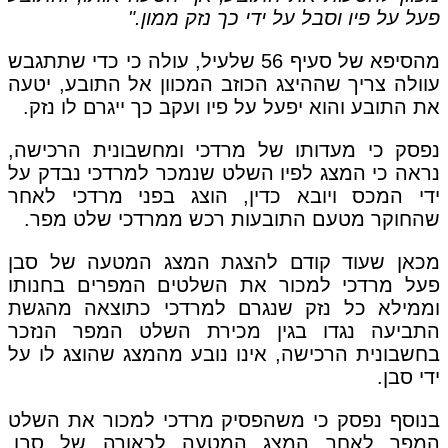
פעל על פיו וסבל על ידי כך נזק ממון."
מהסיפא של סעיף 56 שלעיל, עולה כי כדי שתתגבש
עוולה צריך שההיצג הכוזב המכוון אל התובע, יטעה
את התובע והוא יפעל על פיו ועקב כך ייגרם לו נזק.
נפסק כי מעדותו של מרדכי ומחשבונית הרכישה,
נראה כי המצג לפיו השלט שנמכר למרדכי נבדק על
ידי המכס ויובא כדין, הוצג בפני מרדכי לאחר
שהחוקר מטעם התובעות רכש ממרדכי שלט מפר.
מכאן שעוד קודם להצגת המצג המטעה של סבן
פעל מרדכי למכור את השלטים המפרים בחנותו
וממילא כל נזק שנגרם למרדכי כתוצאה מהגשת
התביעה נגדו בגין מכירת השלט המפר הנזכר
בחשבונית הרכישה, אינו נובע מהמצג שהוצג לו על
ידי סבן.
בנוסף נפסק כי משהפסיק מרדכי למכור את השלט
המפר לאחר המצג המטעה לכאורה של סבן,