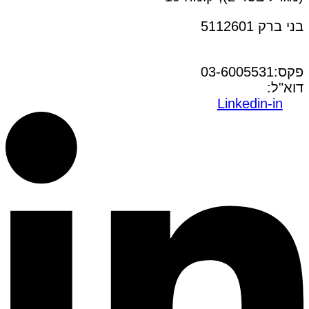
בני ברק 5112601
טל:03-6005572
פקס:03-6005531
דוא"ל:
office@dwo.co.il
Linkedin-in