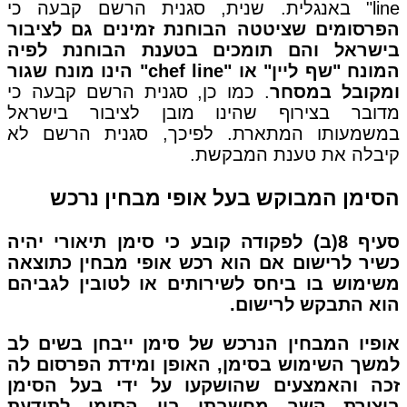
line" באנגלית. שנית, סגנית הרשם קבעה כי
הפרסומים שציטטה הבוחנת זמינים גם לציבור
בישראל והם תומכים בטענת הבוחנת לפיה
המונח "שף ליין" או "chef line" הינו מונח שגור
ומקובל במסחר
. כמו כן, סגנית הרשם קבעה כי
מדובר בצירוף שהינו מובן לציבור בישראל
במשמעותו המתארת. לפיכך, סגנית הרשם לא
קיבלה את טענת המבקשת.
הסימן המבוקש בעל אופי מבחין נרכש
סעיף 8(ב) לפקודה קובע כי סימן תיאורי יהיה
כשיר לרישום אם הוא רכש אופי מבחין כתוצאה
משימוש בו ביחס לשירותים או לטובין לגביהם
הוא התבקש לרישום.
אופיו המבחין הנרכש של סימן ייבחן בשים לב
למשך השימוש בסימן, האופן ומידת הפרסום לה
זכה והאמצעים שהושקעו על ידי בעל הסימן
ביצירת קשר מחשבתי בין הסימן לתודעת