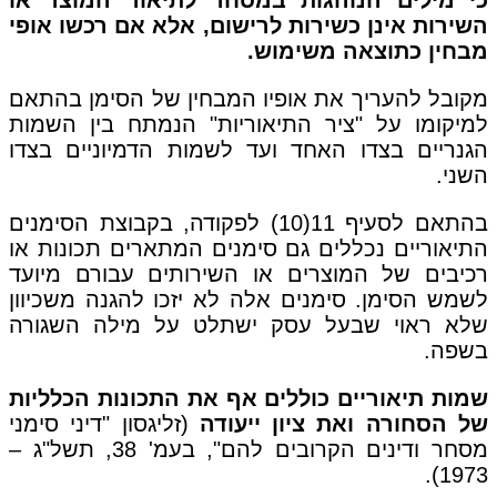
כי מילים הנוהגות במסחר לתיאור המוצר או
השירות אינן כשירות לרישום, אלא אם רכשו אופי
מבחין כתוצאה משימוש.
מקובל להעריך את אופיו המבחין של הסימן בהתאם
למיקומו על "ציר התיאוריות" הנמתח בין השמות
הגנריים בצדו האחד ועד לשמות הדמיוניים בצדו
השני.
בהתאם לסעיף 11(10) לפקודה, בקבוצת הסימנים
התיאוריים נכללים גם סימנים המתארים תכונות או
רכיבים של המוצרים או השירותים עבורם מיועד
לשמש הסימן. סימנים אלה לא יזכו להגנה משכיוון
שלא ראוי שבעל עסק ישתלט על מילה השגורה
בשפה.
שמות תיאוריים כוללים אף את התכונות הכלליות
של הסחורה ואת ציון ייעודה
(זליגסון "דיני סימני
מסחר ודינים הקרובים להם", בעמ' 38, תשל"ג –
1973).