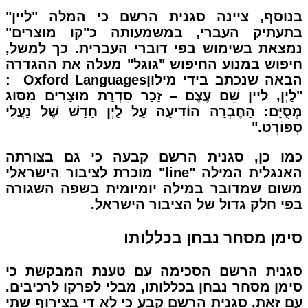
בנוסף, ציינה סגנית הרשם כי המלה "ליין"
בתעתיק העברי, במשמעותה כ"קו מוצרים"
נמצאת בשימוש בפי דוברי העברית. כך למשל,
חיפוש במנוע החיפוש "גוגל" מעלה את ההגדרה
הבאה שנכתב בידי מילוןOxford Languages :
"לַיְן, ליין שֵׁם עֶצֶם – זָכָר סִדְרַת מוּצָרִים מִסּוּג
מְסֻיָּם: הַחֶבְרָה הוֹדִיעָה עַל לַיְן חָדָשׁ שֶׁל נַעֲלֵי
סְפּוֹרְט."
כמו כן, סגנית הרשם קבעה כי גם בצורתה
האנגלית המילה "line" מוכרת לציבור הישראלי
משום שמדובר במילה יומיומית בשפה השגורה
בפי חלק גדול של הציבור הישראל.
סימן מסחר נבחן בכללותו
סגנית הרשם הסכימה עם טענת המבקשת כי
סימן מסחר נבחן בכללותו, מבלי לפרקו לרכיבים.
עם זאת, סגנית הרשם קבע כי לא די בצירוף שתי