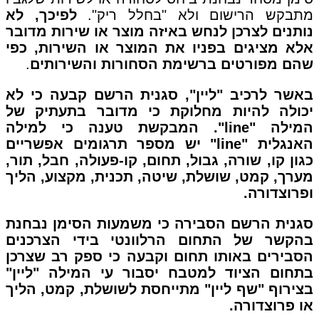
מתבקש הרישום ולא "בחלל ריק".
לפיכך, לא
נותנים לצרכן לנחש באיזה מוצר או שירות מדובר
אלא מציגים בפניו את המוצר או השירות, כפי
שהם מפורטים ברשימת הסחורות והשירותים
.
באשר לרכיב "ליין", סגנית הרשם קבעה כי לא
יכולה להיות מחלוקת כי מדובר בתעתיק של
המילה "line". המבקשת טענה כי למילה
האנגלית "line" יש מספר תרגומים אפשריים
כגון קו, שורה, גבול, תחום, קו-פעולה, חבל, תור,
מערך, קמט, שושלת, שיטה, תכנית, מקצוע, הליך
ופרוצדורה.
סגנית הרשם הסבירה כי משמעות הסימן נבחנת
בהקשר של התחום הרלוונטי בידי הצרכנים
הסבירים באותו תחום וקבעה כי ספק רב שצרכן
בתחום הציוד למטבח יסבור עי המילה "ליין"
בצירוף "שף ליין" מתייחסת לשושלת, קמט, הליך
או פרוצדורה.