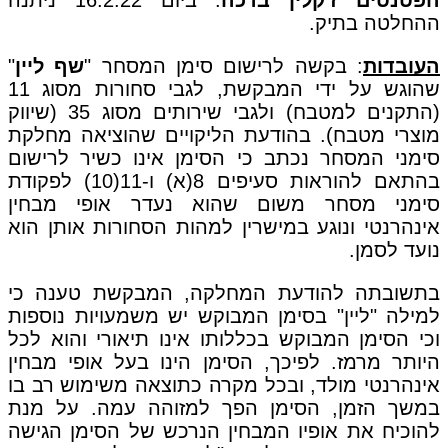
ההחלטה בתיק.
העובדות
: בקשה לרישום סימן המסחר "
שף ליין
"
שהוגש על ידי המבקשת, לגבי סחורות מסוג 11
(התקנים למטבח) ולגבי שירותים מסוג 35 (שיווק
מוצרי מטבח). בהודעת הליקויים שהוציאה מחלקת
סימני המסחר נכתב כי הסימן אינו כשיר לרישום
בהתאם להוראות סעיפים 8(א) ו-11(10) לפקודת
סימני מסחר משום שהוא נעדר אופי מבחין
אינהרנטי ונוגע במישרין למהות הסחורות אותן הוא
נועד לסמן.
בתשובתה להודעת המחלקה, המבקשת טענה כי
למילה "ליין" בסימן המבוקש יש משמעויות נוספות
וכי הסימן המבוקש בכללותו אינו תיאורי והוא לכל
היותר מרמז. לפיכך, הסימן הינו בעל אופי מבחין
אינהרנטי מולד, ובכל מקרה כתוצאה משימוש רב בו
במשך הזמן, הסימן הפך למזוהה עמה. על מנת
להוכיח את אופיו המבחין הנרכש של הסימן הגישה