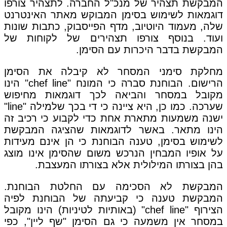
המבקשת תצהיר של מנכ"ל החברה. לתצהיר צורפו
דוגמאות לשימוש בסימן המבוקש מאתר האינטרנט
שלה, מעמוד היוטיוב, מדף הפייסבוק, כתבות שונות
ועוד. בנוסף צורפו תצהירים של לקוחות של
המבקשת בדבר היכרות עם הסימן.
מחלקת סימני המסחר לא קיבלה את הסימן
הרישום. הבוחנת סברה כי המונח "chef line" הינו
מקובל במסחר והביאה לכך דוגמאות מחיפוש
שערכה. כמו כן, היא ציינה כי די בכך שלמילה "line"
ישנה משמעות מתארת אחת כדי לקבוע כי רכיב זה
הינו מתאר. באשר לדוגמאות שהציגה המבקשת
לשימוש בסימן, טענה הבוחנת כי הן אינם מעידות
על אופיו המבחין הנרכש משום שהסימן אינו מוצג
בהן בצורתו המילולית אלא בצורתו המעצבת.
המבקשת לא הסכימה עם החלטת הבוחנת.
המבקשת טענה כי קביעתה של הבוחנת לפיה
הצירוף "chef line" (באותיות לטיניות) הינו מקובל
במסחר אין משמעה כי גם הסימן "שף ליין", כפי