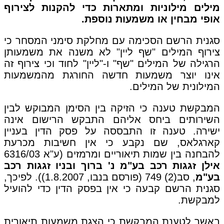
מילים מילוניות ומתארות כדי להקנות לצירוף
אופי מבחין או משמעות נוספת.
סגנית הרשם הסכימה עם מחלקת סימני המסחר כי
צירוף המילים "שף ליין" לא משנה את משמעותן
הרגילה של המילים "שף" ו-"ליין" לחוד וכי צירוף זה
אינו יוצר משמעות חדשה החורגת מהמשמעות
המילונית של המילים.
המבקשת טענה כי הזיקה בין הסימן המבוקש לבין
השירותים ביחס אליהם התבקש הרישום אינה
ישירה. טענה זו התבססה על פסק הדין בעניין
קארגלאס, שם נקבע כי אין חשיבות מכרעת
להבחנה בין שמות תיאוריים ומרמזים (ע"א 6316/03
אילן זגגות רכב בע"מ נ' ברוך ובניו זגגות רכב
בע"מ
, סב(2) 749 (פורסם בנבו, 1.8.2007)). לפיכך,
סגנית הרשם קבעה כי אין בפסק הדין כדי להועיל
למבקשת.
באשר לטענת המבקשת כי הצגת משמעות תיאורית