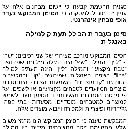
סגנית הרשמת קבעה כי יישום מבחנים אלה על
עניין זה מוביל למסקנה כי
הסימן המבוקש נעדר
אופי מבחין אינהרנטי
.
סימן בעברית הכולל תעתיק למילה
באנגלית
הסימן המבוקש מורכב מצירוף של שני רכיבים: "שף"
ו- "ליין". המילה "שף" הינה מילה מילונית שפירושה
"טבח מקצועי" והמילה "ליין" הינה תעתיק למילה
"line" בשפה האנגלית שפירושה "קו" ובהקשרים
מסוימים "קו מוצרים". משמעות הצירוף הינו סדרת
מוצרים המיועדים לטבחים מקצועיים או לשפים. על
פי פרטת הסחורות והשירותים, הסימן נועד לשמש
למוצרים למטבחים מוסדיים, מסעדות, בתי קפה,
גלידריות ופיצריות ולמכירה וייבוא מוצרים אלה.
המבקשת טענה כי הסימן המבוקש הינו מרמז משום
שלא מתקיימת זיקה מחשבתית מידית בין המילה