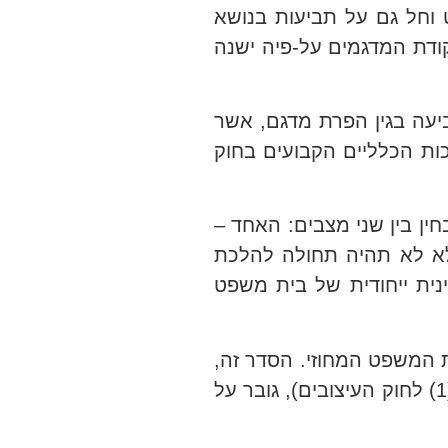
בחן הסעד שמעוגן בסעיף 40(1) לחוק בתי המשפט וחל גם על תביעות בנושא
 להלכת גבריאל), ואילו הנורמה המיוחדת היא הוראת החוק שמעוגנת בסעיף 51(1) לפקודת המדגמים על-פיה ישנה
ביעה בגין הפרת מדגם, אשר
ת הכלליים הקבועים בחוק
חין בין שני מצבים: האחד –
ילא לא תהיה תחולה להלכת
ינית ייחודית של בית משפט
ק לבית המשפט המחוזי. הסדר זה,
אשר ממשיך לחול על תביעות להפרת מדגם מכוח הוראת סעיף 3ב לפקודת המדגמים (שהוסף בסעיף 113(1) לחוק העיצובים), גובר על