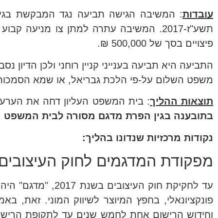
עובדות
: המשיבה הגישה תביעה נגד המבקשת בגין
תשע"ז-2017. המשיבה עתרה למתן צו מניע
פיצויים בסך של 500,000 ₪.
התביעה היא תביעה בענייני קניין רוחני ולכן הדיון 
משפט השלום על-פי הלכת גבריאל, או שמא הסמכות נתונה לבית ה
תוצאות ההליך
: בית המשפט העליון דחה את הערעור וקבע כי לפי סעיף 51(1) ל
בתובענה בגין הפרת מדגם מסורה לבית המשפט ה
נקודות מרכזיות שנדונו בהליך:
מפקודת המדגמים לחוק העיצובים
עד לחקיקת חוק העי
פונקציונאלי, בחפץ המיוצר לשיווק המוני. זאת, 