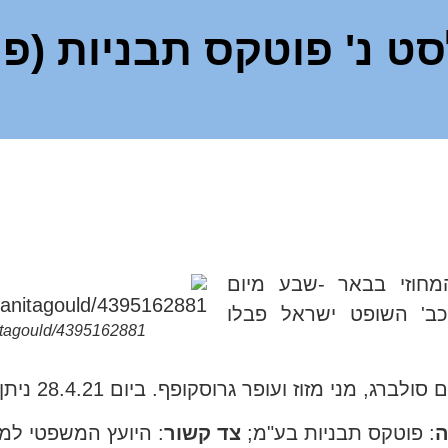
6 אילה פלסט נ' פוטקס תבניות 
וזי בבאר -שבע מיום
 שניתנה על ידי כב' השופט ישראל פבלו
nitagould/4395162881/
מני מזוז ועופר גרוסקופף. ביום 28.4.21 ניתן פסק הדין בתיק.
ה
: פוטקס תבניות בע"מ;
צד קשור
: היועץ המשפטי למ