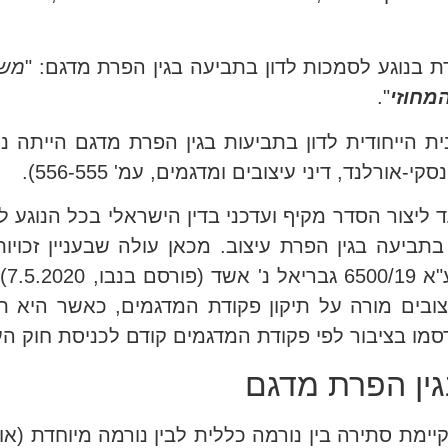
משפ
מחוזי
".
ית הייחודית לדון בתביעות בגין הפרת מדגם הייתה 
לנד, דיני עיצובים ומדגמים, עמ' 556-555).
צובים, אשר נכנס לתוקפו באוגוסט 2018, נועד ליצור הסדר מקיף ועדכני בדין הישרא
תביעה בגין הפרת עיצוב. מכאן עולה שבעניין זכויות
העני
. במקום זאת, סעיף 113 לחוק העיצובים מורה על תיקון פקודת המדגמים,
ו בציבור לפי פקודת המדגמים קודם לכניסת חוק העי
גין הפרת מדגם
יימת סתירה בין נורמה כללית לבין נורמה מיוחדת (או