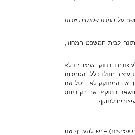
ט על הפרת פטנטים וזכות
נתונה לבית המשפט המחוזי,
לי בכל הנוגע לעיצובים. בחוק העיצובים לא
 עיצוב יחולו כללי הסמכות
ינית הכלליים, כפי שהובהרו בהלכת גבריאל (רע"א 6500/19 גבריאל נ' אשד (פורסם בנבו, 7.5.2020)). אך המחוקק לא ביטל את
 כאשר היא תישאר בתוקף, אך רק ביחס
צובים לתוקף.
 ספציפית) – יש להעדיף את