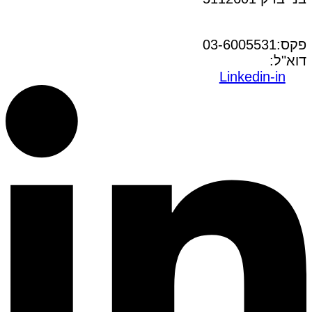
טל:03-6005572
פקס:03-6005531
דוא"ל:
office@dwo.co.il
Linkedin-in