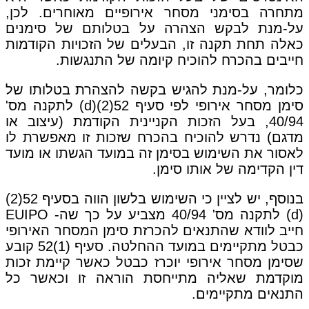
מתחרה בסימני מסחר אירופיים מאוחרים. לכן,
על-מנת לבקש הצהרה על בטלותם של סימנים
כאלה תחת תקנה זו, הבעלים של הזכויות הקודמות
חייבים בהכרח להוכיח קיומה של התנגשות.
כלומר, על-מנת להגיש בקשה להצהרת בטלותו של
סימן מסחר אירופי לפי סעיף 52(2)(d) לתקנה מס'
40/94, בעל הזכות הקניינית הקודמת (עיצוב או
מדגם) נדרש להוכיח בהכרח שזכות זו מאפשרת לו
לאסור את השימוש בסימן זה במועד הגשתו או מועד
דין הקדימה של אותו סימן.
בנוסף, יש לציין כי השימוש בלשון הווה בסעיף 52(2)
(d) לתקנה מס' 40/94 מצביע על כך שה- EUIPO
חייב לוודא שהתנאים להכרזת סימן המסחר האירופי
כבטל מתקיימים במועד ההחלטה. סעיף (1)52 קובע
שסימן מסחר אירופי יוכרז כבטל כאשר קיימת זכות
מוקדמת שאליה מתייחסת הוראה זו וכאשר כל
התנאים מתקיימים.