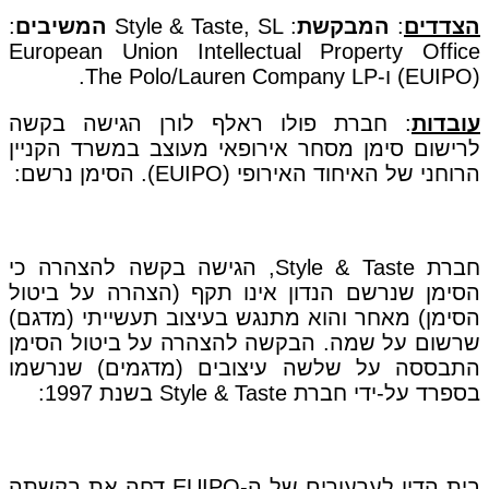
הצדדים
:
המבקשת
: Style & Taste, SL
המשיבים
:
European Union Intellectual Property Office
(EUIPO) ו-The Polo/Lauren Company LP.
עובדות
: חברת פולו ראלף לורן הגישה בקשה
לרישום סימן מסחר אירופאי מעוצב במשרד הקניין
הרוחני של האיחוד האירופי (EUIPO). הסימן נרשם:
חברת Style & Taste, הגישה בקשה להצהרה כי
הסימן שנרשם הנדון אינו תקף (הצהרה על ביטול
הסימן) מאחר והוא מתנגש בעיצוב תעשייתי (מדגם)
שרשום על שמה. הבקשה להצהרה על ביטול הסימן
התבססה על שלשה עיצובים (מדגמים) שנרשמו
בספרד על-ידי חברת Style & Taste בשנת 1997:
בית הדין לערעורים של ה-EUIPO דחה את בקשתה