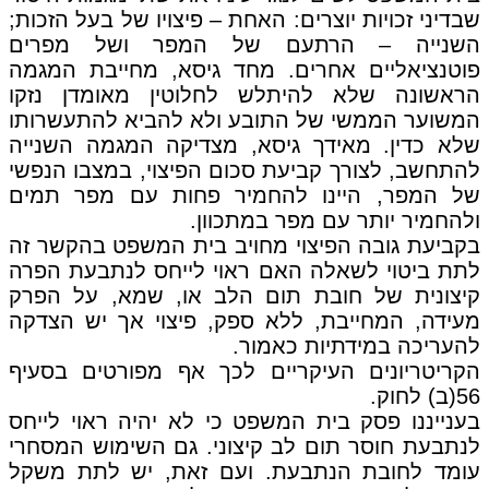
שבדיני זכויות יוצרים: האחת – פיצויו של בעל הזכות;
השנייה – הרתעם של המפר ושל מפרים
פוטנציאליים אחרים. מחד גיסא, מחייבת המגמה
הראשונה שלא להיתלש לחלוטין מאומדן נזקו
המשוער הממשי של התובע ולא להביא להתעשרותו
שלא כדין. מאידך גיסא, מצדיקה המגמה השנייה
להתחשב, לצורך קביעת סכום הפיצוי, במצבו הנפשי
של המפר, היינו להחמיר פחות עם מפר תמים
ולהחמיר יותר עם מפר במתכוון.
בקביעת גובה הפיצוי מחויב בית המשפט בהקשר זה
לתת ביטוי לשאלה האם ראוי לייחס לנתבעת הפרה
קיצונית של חובת תום הלב או, שמא, על הפרק
מעידה, המחייבת, ללא ספק, פיצוי אך יש הצדקה
להעריכה במידתיות כאמור.
הקריטריונים העיקריים לכך אף מפורטים בסעיף
56(ב) לחוק.
בענייננו פסק בית המשפט כי לא יהיה ראוי לייחס
לנתבעת חוסר תום לב קיצוני. גם השימוש המסחרי
עומד לחובת הנתבעת. ועם זאת, יש לתת משקל