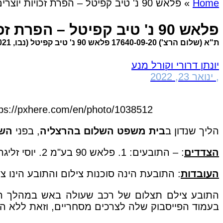
Home
»
פלאש 90 נ' טיב קפיטל – הפרת זכויות יוצרים בתצלום
פלאש 90 נ' טיב קפיטל – הפרת זכויות יוצרים בתצלום
ת"א (שלום הרצ') 17640-09-20 פלאש 90 נ' טיב קפיטל (נבו, 21.12.2021)
יונתן דרורי וקורל מנע
,
ינואר 23, 2022
tps://pxhere.com/en/photo/1038512
הליך שנדון ב
בית משפט השלום בהרצליה
, בפני
השו
הצדדים
: – התובעים: 1. פלאש 90 בע"מ 2. יוסי זליגר; הנתבעת: טיב קפיטל סוכנות לביטוח (2008) בע"מ.
העובדות
: התובעת הינה סוכנות צילום והתובע הינו 
התובע צילם תצלום של רכב שעולה באש במהלך הפגנ
בעמוד הפייסבוק שלה לצרכים מסחריים, וזאת ללא 