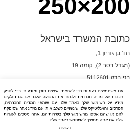
250×200
כתובת המשרד בישראל
רח' בן גוריון 1,
(מגדל בסר 2), קומה 19
בני ברק 5112601
טל:03-6005572
אנו משתמשים בעוגיות כדי להתאים אישית תוכן ומודעות, כדי לספק
תכונות של מדיה חברתית ולנתח את התנועה שלנו. אנו גם חולקים
פקס:03-6005531
מידע על השימוש שלך באתר שלנו עם שותפי המדיה החברתית,
דוא"ל:
office@dwo.co.il
הפרסום והאנליטיקס שלנו שעשויים לשלב אותו עם מידע אחר שסיפקת
להם או שהם אספו מהשימוש שלך בשירותיהם. אתה מסכים לעוגיות
שלנו אם אתה ממשיך להשתמש באתר שלנו.
Waze
Facebook-
Linkedin-
f
in
העדפות