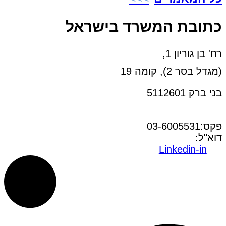
כתובת המשרד בישראל
רח' בן גוריון 1,
(מגדל בסר 2), קומה 19
בני ברק 5112601
טל:03-6005572
פקס:03-6005531
דוא"ל:
office@dwo.co.il
Linkedin-in