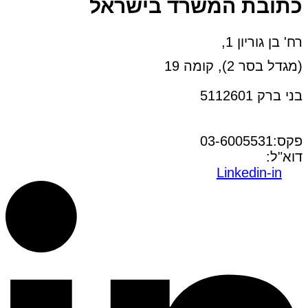
כתובת המשרד בישראל
רח' בן גוריון 1,
(מגדל בסר 2), קומה 19
בני ברק 5112601
טל:03-6005572
פקס:03-6005531
דוא"ל:
office@dwo.co.il
Linkedin-in