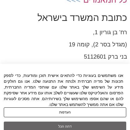
כתובת המשרד בישראל
רח' בן גוריון 1,
(מגדל בסר 2), קומה 19
בני ברק 5112601
טל:03-6005572
אנו משתמשים בעוגיות כדי להתאים אישית תוכן ומודעות, כדי לספק
פקס:03-6005531
תכונות של מדיה חברתית ולנתח את התנועה שלנו. אנו גם חולקים
דוא"ל:
office@dwo.co.il
מידע על השימוש שלך באתר שלנו עם שותפי המדיה החברתית,
הפרסום והאנליטיקס שלנו שעשויים לשלב אותו עם מידע אחר שסיפקת
להם או שהם אספו מהשימוש שלך בשירותיהם. אתה מסכים לעוגיות
שלנו אם אתה ממשיך להשתמש באתר שלנו.
העדפות
תנאי שימוש
|
הצהרת נגישות
| כל הזכויות
דחה הכל