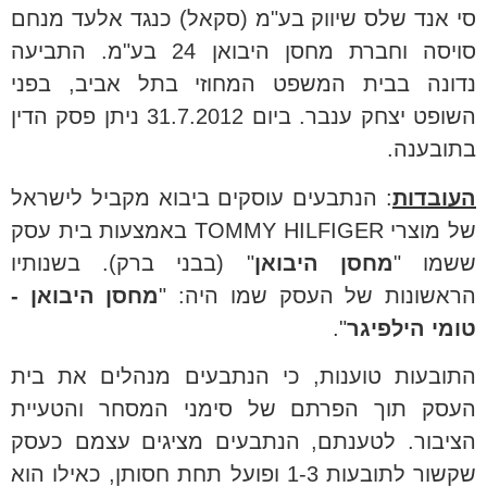
סי אנד שלס שיווק בע"מ (סקאל) כנגד אלעד מנחם
סויסה וחברת מחסן היבואן 24 בע"מ. התביעה
נדונה בבית המשפט המחוזי בתל אביב, בפני
השופט יצחק ענבר. ביום 31.7.2012 ניתן פסק הדין
בתובענה.
העובדות
: הנתבעים עוסקים ביבוא מקביל לישראל
של מוצרי
TOMMY HILFIGER
באמצעות בית עסק
ששמו "
מחסן היבואן
" (בבני ברק). בשנותיו
הראשונות של העסק שמו היה: "
מחסן היבואן -
טומי הילפיגר
".
התובעות טוענות, כי הנתבעים מנהלים את בית
העסק תוך הפרתם של סימני המסחר והטעיית
הציבור. לטענתם, הנתבעים מציגים עצמם כעסק
שקשור לתובעות 1-3 ופועל תחת חסותן, כאילו הוא